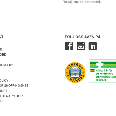
försäljning av läkemedel.
ST
FÖLJ OSS ÄVEN PÅ
AR
NORD
LUENCER?
OLICY
ÖR SHOPPING4NET
4NET
T BEAUTYSTORE
DEL