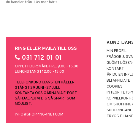
du handlar från. Läs mer här »
KUNDTJÄN
RING ELLER MAILA TILL OSS
MIN PROFIL
031 712 01 01
FRÅGOR & SV
GLÖMT LÖSE
ÖPPETTIDER: MÅN.-FRE. 9.00 - 15.00
KONTAKT
LUNCHSTÄNGT 12.00 - 13.00
ÄR DU EN INF
BLI AFFILIATE
TELEFONKUNDTJÄNSTEN HÅLLER
COOKIES
STÄNGT 29 JUNI–27 JULI.
INTEGRITETSP
KONTAKTA OSS GÄRNA VIA E-POST
SÅ HJÄLPER VI DIG SÅ SNART SOM
KÖPVILLKOR F
MÖJLIGT.
OM SHOPPING
SHOPPING4NE
INFO@SHOPPING4NET.COM
TRYGG E-HAN