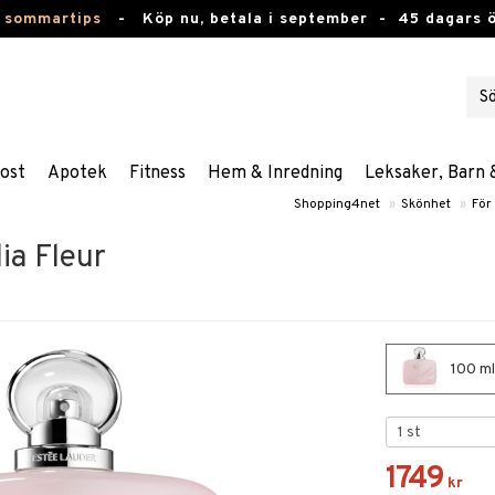
 sommartips
-
Köp nu, betala i september -
45 dagars 
ost
Apotek
Fitness
Hem & Inredning
Leksaker, Barn 
Shopping4net
»
Skönhet
»
För
ia Fleur
100 ml
1749
kr