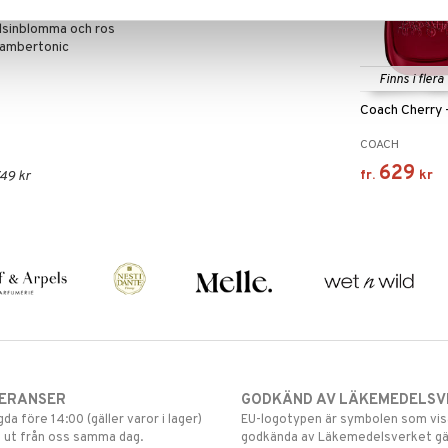
, magnolia och rosépeppar
elsinblomma och ros
 ambertonic
Finns i flera
Coach Cherry 
COACH
629
fr.
kr
49 kr
VERANSER
GODKÄND AV LÄKEMEDELSV
gda före 14:00 (gäller varor i lager)
EU-logotypen är symbolen som visar
 ut från oss samma dag.
godkända av Läkemedelsverket gä