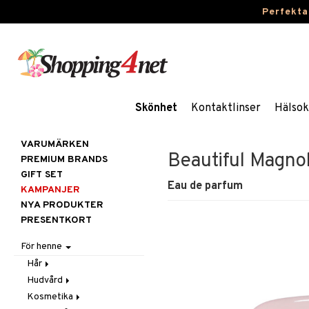
Perfekta
Skönhet
Kontaktlinser
Hälsok
VARUMÄRKEN
Beautiful Magnol
PREMIUM BRANDS
GIFT SET
Eau de parfum
KAMPANJER
NYA PRODUKTER
PRESENTKORT
För henne
Hår
Hudvård
Accessoarer
Kosmetika
Balsam
Ansiktscremer