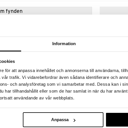
hem fynden
tt fynda under vår stora rea. Just nu är varuhuset
fantastiska reapriser på mängder av spännande
!
 fram till 31/8-2026, men var snabb - dina
Information
ukter kan fort ta slut!
N »
cookies
e för att anpassa innehållet och annonserna till användarna, tillh
Alyssa Ashley
vår trafik. Vi vidarebefordrar även sådana identifierare och anna
Estée Lauder
Perfume Oil
nnons- och analysföretag som vi samarbetar med. Dessa kan i sin
ALYSSA ASHLE
 Anne Flipo
har tillhandahållit eller som de har samlat in när du har använt
115
kr
ortsatt användande av vår webbplats.
ft som omfamnar och förstärker ljuset inom dig. Den
v och energi. Med en känsla av optimism utvecklas
gåva på köpet!
nolia, solkysst gardenia och mjukt cederträ som
lomdoft.
Anpassa