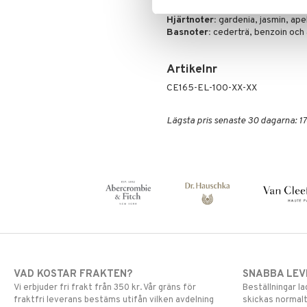
Toppnoter:
mandarin, bergamott
Hjärtnoter:
gardenia, jasmin, ap
Basnoter:
cederträ, benzoin och
Artikelnr
CE165-EL-100-XX-XX
Lägsta pris senaste 30 dagarna: 17
VAD KOSTAR FRAKTEN?
SNABBA LE
Vi erbjuder fri frakt från 350 kr. Vår gräns för
Beställningar la
fraktfri leverans bestäms utifån vilken avdelning
skickas normalt