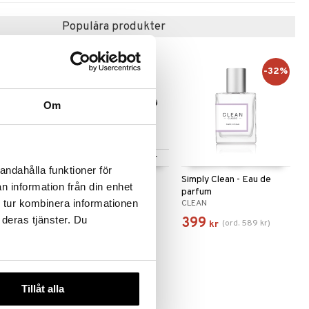
Populära produkter
-32%
Om
Finns i flera varianter
andahålla funktioner för
 Musk -
Paradoxe - Eau de
Simply Clean - Eau de
n information från din enhet
parfum
parfum
 tur kombinera informationen
Y
PRADA
CLEAN
 deras tjänster. Du
789
399
(
ord.
589
kr
)
fr.
kr
kr
Tillåt alla