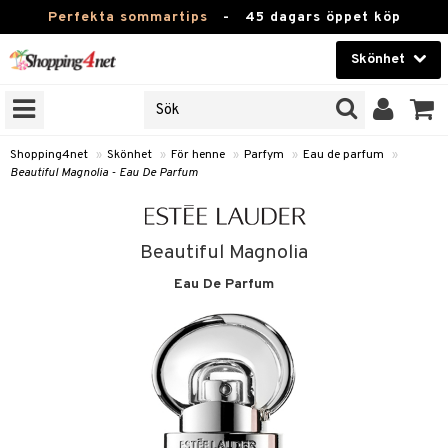
Perfekta sommartips
-
45 dagars öppet köp
Skönhet
RKEN
Skönhet
M BRANDS
T
Kontaktlinser
Shopping4net
»
Skönhet
»
För henne
»
Parfym
»
Eau de parfum
»
Beautiful Magnolia - Eau De Parfum
JER
Hälsokost
ODUKTER
Apotek
Beautiful Magnolia
TKORT
Fitness
Eau De Parfum
e
Hem & Inredning
Leksaker, Barn & Baby
essoarer
rd
Varumärken
lsam
iktscremer
tika
Kampanjer
star / Kammar
 hy
iktsvård
t Set
vård