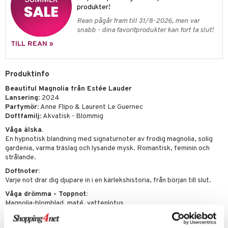
pstift
t och skydd
produkter!
gloss
dvård
Rean pågår fram till 31/8-2026, men var
snabb - dina favoritprodukter kan fort ta slut!
liner
ning och rengöring
TILL REAN »
e-up penslar
cara
Produktinfo
onskugga
Beautiful Magnolia från Estée Lauder
Lansering
: 2024
mer
Parfymör
: Anne Flipo & Laurent Le Guernec
Doftfamilj
: Akvatisk - Blommig
er
Våga älska.
En hypnotisk blandning med signaturnoter av frodig magnolia, solig
gardenia, varma träslag och lysande mysk. Romantisk, feminin och
strålande.
Doftnoter:
Varje not drar dig djupare in i en kärlekshistoria, från början till slut.
Våga drömma - Toppnot:
Magnolia-blomblad, maté, vattenlotus
Blixtögonblicket när ni såg varandra för första gången. En känsla som
ingen annan. Magnolian, en symbol för lojalitet i kärlek, balanseras av