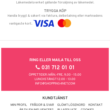
Läkemedelsverket gällande försäljning av läkemedel.
TRYGGA KÖP
Handla tryggt & säkert via faktura, delbetalning eller marknadens
vanligaste kort.
RING ELLER MAILA TILL OSS
031 712 01 01
ÖPPETTIDER: MÅN.-FRE. 9.00 - 15.00
LUNCHSTÄNGT 12.00 - 13.00
INFO@SHOPPING4NET.COM
KUNDTJÄNST
MIN PROFIL
FRÅGOR & SVAR
GLÖMT LÖSENORD
KONTAKT
ÄR DU EN INFLUENCER?
BLI AFFILIATE
COOKIES