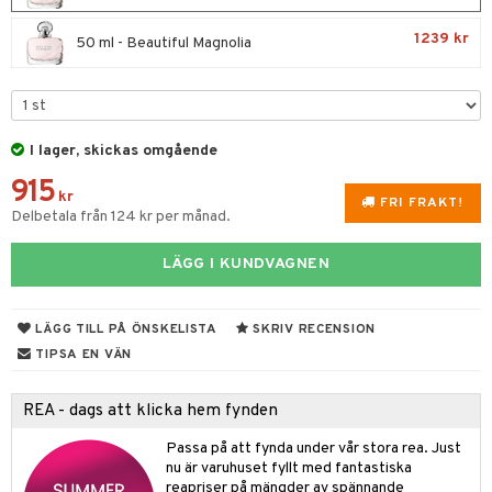
e
m
 & Gelé
cialprodukter
färg
tset
n utan sol
er shave balm
pa
1239 kr
50 ml - Beautiful Magnolia
ymprodukter
hampo
sk
odorant
er shave lotion
inser
ling produkter
essärer
chgelé & tvål
 de cologne
UE
lbehör
oncremer
ndvård
 de toilette
I lager, skickas omgående
nique
änst
915
ling
borttagning
tset
p 10
kr
FRI FRAKT!
 & svar
Delbetala från 124 kr per månad.
produkter
produkter
g 1: Rengöring
rd
produkt
göring
cialprodukter
LÄGG I KUNDVAGNEN
g 2: Exfoliering
oliering och masker
p
elningen
rum
g 3: Fukt
tvård
sh
tik
LÄGG TILL PÅ ÖNSKELISTA
SKRIV RECENSION
gg & Mustasch
d- och kroppsvård
n
matics Elixir
dd
TIPSA EN VÄN
produkter
n- och läppvård
cealer
yx
skydd
n
REA - dags att klicka hem fynden
cialprodukter
göring
liner
nique Happy
teg till män
Passa på att fynda under vår stora rea. Just
rum
ndation
nique Happy For Men
oliering
nu är varuhuset fyllt med fantastiska
reapriser på mängder av spännande