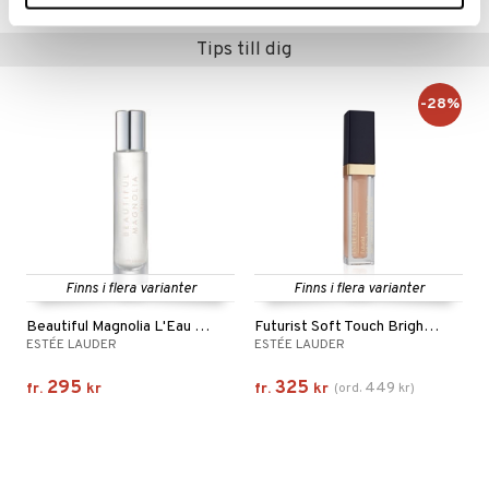
Tips till dig
-28%
Finns i flera varianter
Finns i flera varianter
Beautiful Magnolia L'Eau - Eau De Toilette
Futurist Soft Touch Brightening Skincealer
ESTÉE LAUDER
ESTÉE LAUDER
295
325
449
fr.
kr
fr.
kr
(
ord.
kr
)