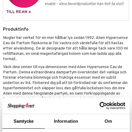
pstift
t och skydd
snabb - dina favoritprodukter kan fort ta slut!
gloss
dvård
TILL REAN »
liner
ning och rengöring
Produktinfo
e-up penslar
Mugler har verkat för en mer hållbar lyx sedan 1992. Alien Hypersense
cara
Eau de Parfum-flaskorna är för vackra och värdefulla för att kastas
efter användning. De är designade för att hålla länge tack vare 100 ml
onskugga
refillflaskan, en smal magentafärgad kolonn som kan ladda upp alla
format.
mer
Väck dina sinnen till nya dimensioner med Alien Hypersense Eau de
er
Parfum. Denna extraordinära damparfym överskrider det vanliga och
förenar eteriska blommiga och fruktiga essenser med en subtil
underton av trä. Förbered dig på att bli förtrollad när du omfamnar din
hyperfemininitet och släpper loss den gåtfulla lockelsen hos din inre
Alien med denna fängslande parfym, en sann förkroppsligande av
femininitet och den gåtfulla lockelsen hos det okända.
Användning
Samtycke
Information
Om
Din Alien Hypersense Eau de Parfum-flaska är för värdefull för att