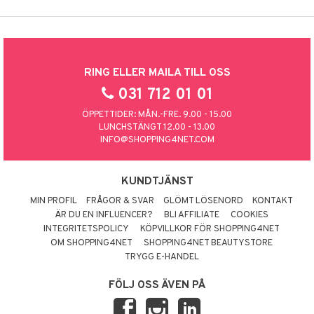
RING ELLER MAILA TILL OSS
031 712 01 01
ÖPPETTIDER: MÅN.-FRE. 9.00 - 15.00
LUNCHSTÄNGT 12.00 - 13.00
INFO@SHOPPING4NET.COM
KUNDTJÄNST
MIN PROFIL
FRÅGOR & SVAR
GLÖMT LÖSENORD
KONTAKT
ÄR DU EN INFLUENCER?
BLI AFFILIATE
COOKIES
INTEGRITETSPOLICY
KÖPVILLKOR FÖR SHOPPING4NET
OM SHOPPING4NET
SHOPPING4NET BEAUTYSTORE
TRYGG E-HANDEL
FÖLJ OSS ÄVEN PÅ