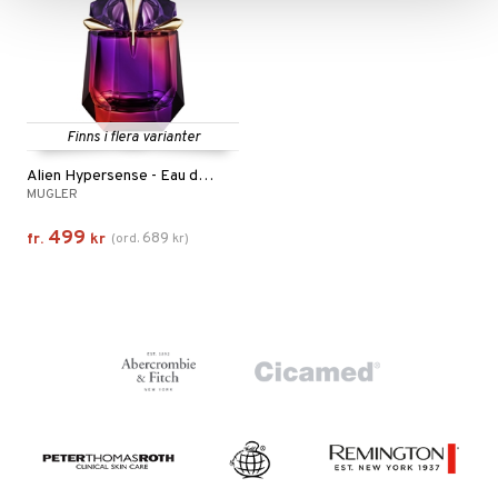
Finns i flera varianter
Alien Hypersense - Eau de parfum
MUGLER
499
689
fr.
kr
(
ord.
kr
)