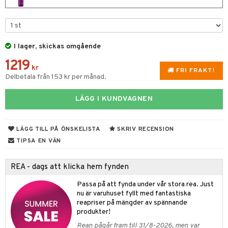
e
m
 & Gelé
cialprodukter
färg
tset
n utan sol
er shave balm
pa
ymprodukter
hampo
sk
odorant
er shave lotion
inser
I lager, skickas omgående
ling produkter
essärer
chgelé & tvål
 de cologne
UE
1219
lbehör
kr
oncremer
ndvård
 de toilette
nique
FRI FRAKT!
Delbetala från 153 kr per månad.
änst
ling
borttagning
tset
p 10
 & svar
LÄGG I KUNDVAGNEN
produkter
produkter
g 1: Rengöring
rd
produkt
göring
cialprodukter
g 2: Exfoliering
oliering och masker
p
LÄGG TILL PÅ ÖNSKELISTA
SKRIV RECENSION
elningen
rum
g 3: Fukt
TIPSA EN VÄN
tvård
sh
tik
gg & Mustasch
d- och kroppsvård
n
matics Elixir
dd
REA - dags att klicka hem fynden
produkter
n- och läppvård
cealer
yx
skydd
n
Passa på att fynda under vår stora rea. Just
cialprodukter
göring
nu är varuhuset fyllt med fantastiska
liner
nique Happy
teg till män
reapriser på mängder av spännande
rum
ndation
nique Happy For Men
produkter!
oliering
Rean pågår fram till 31/8-2026, men var