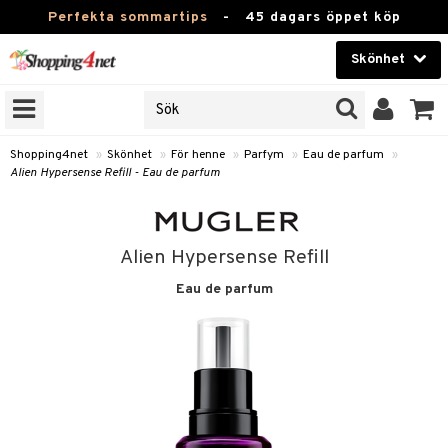
Perfekta sommartips
-
45 dagars öppet köp
Skönhet
RKEN
Skönhet
M BRANDS
T
Kontaktlinser
Shopping4net
»
Skönhet
»
För henne
»
Parfym
»
Eau de parfum
»
Alien Hypersense Refill - Eau de parfum
JER
Hälsokost
ODUKTER
Apotek
TKORT
Alien Hypersense Refill
Fitness
Eau de parfum
e
Hem & Inredning
Leksaker, Barn & Baby
essoarer
rd
Varumärken
lsam
iktscremer
tika
Kampanjer
star / Kammar
 hy
iktsvård
t Set
vård