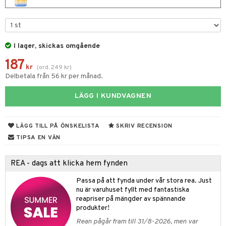
e
m
 & Gelé
cialprodukter
färg
tset
n utan sol
er shave balm
pa
ymprodukter
hampo
sk
odorant
er shave lotion
inser
I lager, skickas omgående
ling produkter
essärer
chgelé & tvål
 de cologne
UE
187
lbehör
kr
oncremer
ndvård
(
ord.
249
kr
)
 de toilette
nique
Delbetala från 56 kr per månad.
änst
ling
borttagning
tset
p 10
 & svar
LÄGG I KUNDVAGNEN
produkter
produkter
g 1: Rengöring
rd
produkt
göring
cialprodukter
g 2: Exfoliering
oliering och masker
p
LÄGG TILL PÅ ÖNSKELISTA
SKRIV RECENSION
elningen
rum
TIPSA EN VÄN
g 3: Fukt
tvård
sh
tik
gg & Mustasch
d- och kroppsvård
n
matics Elixir
dd
REA - dags att klicka hem fynden
produkter
n- och läppvård
cealer
yx
skydd
n
Passa på att fynda under vår stora rea. Just
cialprodukter
nu är varuhuset fyllt med fantastiska
göring
liner
nique Happy
teg till män
reapriser på mängder av spännande
produkter!
rum
ndation
nique Happy For Men
oliering
Rean pågår fram till 31/8-2026, men var