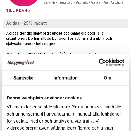
pstift
t och skydd
snabb - dina favoritprodukter kan fort ta slut!
gloss
TILL REAN »
dvård
liner
ning och rengöring
Adidas - 25% rabatt
e-up penslar
Adidas ger dig självförtroendet att känna dig cool i alla
situationer. De har allt du behöver för att hålla dig aktiv och
cara
självsäker under hela dagen.
onskugga
Gäller tom. 2026-08-15 eller så långt lagret räcker!
mer
Produktinfo
er
Känn atmosfären och slappna av Adidas Vibes Chill Zone Eau de
Samtycke
Information
Om
Parfum. Den har en mild och kryddig doft för att hjälpa dig att slappna
av och öka din komfortnivå med naturliga eteriska oljor av lavendel och
olibanum samt toner av vanilj.
Denna webbplats använder cookies
Vi använder enhetsidentifierare för att anpassa innehållet
Artikelnr
och annonserna till användarna, tillhandahålla funktioner
CAD75-A1-50-XX-XX
för sociala medier och analysera vår trafik. Vi
vidarebefordrar även sådana identifierare och annan