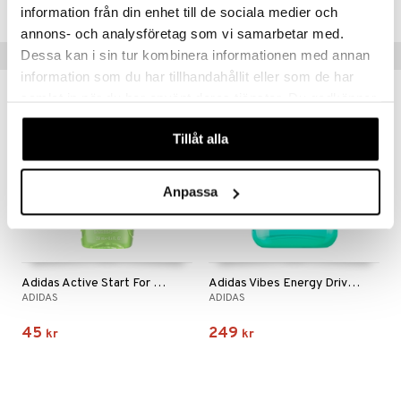
Lägsta pris senaste 30 dagarna: 187 kr
information från din enhet till de sociala medier och
annons- och analysföretag som vi samarbetar med.
Tips till dig
Dessa kan i sin tur kombinera informationen med annan
information som du har tillhandahållit eller som de har
samlat in när du har använt deras tjänster. Du godkänner
våra cookies vid fortsatt användande av vår webbplats.
Tillåt alla
Anpassa
Adidas Active Start For Him - Shower Gel
Adidas Vibes Energy Drive - Eau de parfum
ADIDAS
ADIDAS
45
249
kr
kr