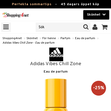
Perfekta sommartips
-
45 dagars öppet köp
Skönhet
RKEN
Skönhet
M BRANDS
T
Kontaktlinser
Shopping4net
»
Skönhet
»
För henne
»
Parfym
»
Eau de parfum
»
Adidas Vibes Chill Zone - Eau de parfum
JER
Hälsokost
ODUKTER
Apotek
TKORT
Adidas Vibes Chill Zone
Fitness
Eau de parfum
e
Hem & Inredning
Leksaker, Barn & Baby
-25%
essoarer
rd
Varumärken
lsam
iktscremer
tika
Kampanjer
star / Kammar
 hy
iktsvård
t Set
vård