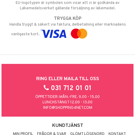
EU-logotypen är symbolen som visar att vi är godkända av
Läkemedelsverket gällande försäljning av läkemedel.
TRYGGA KÖP
Handla tryggt & säkert via faktura, delbetalning eller marknadens
vanligaste kort.
RING ELLER MAILA TILL OSS
031 712 01 01
ÖPPETTIDER: MÅN.-FRE. 9.00 - 15.00
LUNCHSTÄNGT 12.00 - 13.00
INFO@SHOPPING4NET.COM
KUNDTJÄNST
MIN PROFIL
FRÅGOR & SVAR
GLÖMT LÖSENORD
KONTAKT