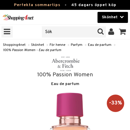
Perfekta sommartips
-
45 dagars öppet köp
Skönhet
RKEN
Skönhet
M BRANDS
T
Kontaktlinser
Shopping4net
»
Skönhet
»
För henne
»
Parfym
»
Eau de parfum
»
100% Passion Women - Eau de parfum
JER
Hälsokost
ODUKTER
Apotek
TKORT
100% Passion Women
Fitness
Eau de parfum
e
Hem & Inredning
Leksaker, Barn & Baby
-33%
essoarer
rd
Varumärken
lsam
iktscremer
tika
Kampanjer
star / Kammar
 hy
iktsvård
t Set
vård