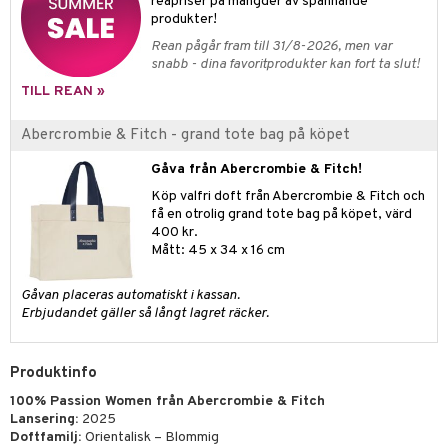
pstift
reapriser på mängder av spännande
t och skydd
produkter!
gloss
dvård
Rean pågår fram till 31/8-2026, men var
snabb - dina favoritprodukter kan fort ta slut!
liner
ning och rengöring
TILL REAN »
e-up penslar
Abercrombie & Fitch - grand tote bag på köpet
cara
Gåva från Abercrombie & Fitch!
onskugga
Köp valfri doft från Abercrombie & Fitch och
mer
få en otrolig grand tote bag på köpet, värd
400 kr.
er
Mått: 45 x 34 x 16 cm
Gåvan placeras automatiskt i kassan.
Erbjudandet gäller så långt lagret räcker.
Produktinfo
100% Passion Women från Abercrombie & Fitch
Lansering:
2025
Doftfamilj:
Orientalisk – Blommig