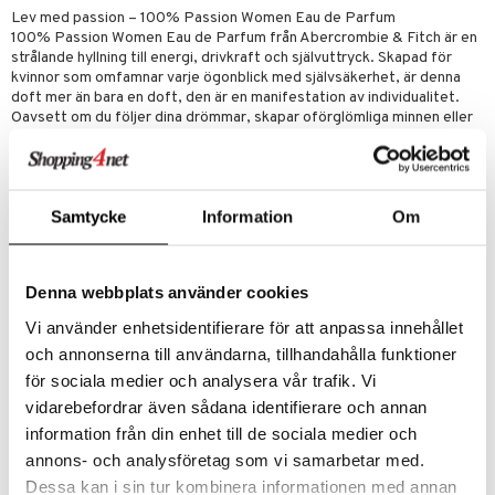
Lev med passion – 100% Passion Women Eau de Parfum
100% Passion Women Eau de Parfum från Abercrombie & Fitch är en
strålande hyllning till energi, drivkraft och självuttryck. Skapad för
kvinnor som omfamnar varje ögonblick med självsäkerhet, är denna
doft mer än bara en doft, den är en manifestation av individualitet.
Oavsett om du följer dina drömmar, skapar oförglömliga minnen eller
uttrycker ditt sanna jag, ger 100% Passion dig energi med livfulla
blommiga noter och varm amber.
Denna doft är skapad för kvinnor som lever för rörelse, äventyr och
spontanitet. Den fångar spänningen i det okända, ambitionens kraft
Samtycke
Information
Om
och glädjen i att forma sin egen väg. 100% Passion handlar om att
omfamna varje känsla och upplevelse med ett öppet hjärta och låta
passionen föra dig till nya höjder. Det är en doft för kvinnan som vågar
vara sig själv och utstrålar både självsäkerhet och värme i varje
Denna webbplats använder cookies
ögonblick.
Vi använder enhetsidentifierare för att anpassa innehållet
Abercrombie & Fitch 100% Passion Women väcker sinnena med en
och annonserna till användarna, tillhandahålla funktioner
fängslande kombination av fruktiga blommiga toner och varm amber.
Saftigt vildpäron och strålande apelsinblomma skapar en lysande
för sociala medier och analysera vår trafik. Vi
öppning, som leder till ett förföriskt hjärta av fresia och jasmin. Dessa
vidarebefordrar även sådana identifierare och annan
delikata blommor tillför en mjuk men livfull elegans, som balanserar
information från din enhet till de sociala medier och
självsäkerhet och grace. När doften utvecklas ger frisk amber och
krämig vanilj djup och en långvarig, förstärkande aura som är helt din
annons- och analysföretag som vi samarbetar med.
egen. Kontrasten mellan de ljusa toppnoterna, de finstämda
Dessa kan i sin tur kombinera informationen med annan