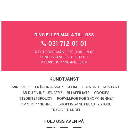
RING ELLER MAILA TILL OSS
031 712 01 01
ÖPPETTIDER: MÅN.-FRE. 9.00 - 15.00
LUNCHSTÄNGT 12.00 - 13.00
INFO@SHOPPING4NET.COM
KUNDTJÄNST
MIN PROFIL
FRÅGOR & SVAR
GLÖMT LÖSENORD
KONTAKT
ÄR DU EN INFLUENCER?
BLI AFFILIATE
COOKIES
INTEGRITETSPOLICY
KÖPVILLKOR FÖR SHOPPING4NET
OM SHOPPING4NET
SHOPPING4NET BEAUTYSTORE
TRYGG E-HANDEL
FÖLJ OSS ÄVEN PÅ