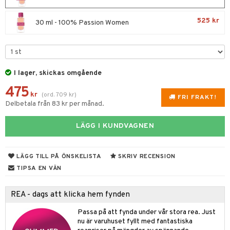
e
m
 & Gelé
cialprodukter
färg
tset
n utan sol
er shave balm
pa
525 kr
30 ml - 100% Passion Women
ymprodukter
hampo
sk
odorant
er shave lotion
inser
ling produkter
essärer
chgelé & tvål
 de cologne
UE
lbehör
oncremer
ndvård
 de toilette
nique
I lager, skickas omgående
änst
ling
borttagning
tset
475
p 10
kr
(
ord.
709
kr
)
 & svar
FRI FRAKT!
produkter
Delbetala från 83 kr per månad.
produkter
g 1: Rengöring
rd
produkt
göring
cialprodukter
g 2: Exfoliering
oliering och masker
p
LÄGG I KUNDVAGNEN
elningen
rum
g 3: Fukt
tvård
sh
tik
gg & Mustasch
LÄGG TILL PÅ ÖNSKELISTA
SKRIV RECENSION
d- och kroppsvård
n
matics Elixir
dd
TIPSA EN VÄN
produkter
n- och läppvård
cealer
yx
skydd
n
cialprodukter
REA - dags att klicka hem fynden
göring
liner
nique Happy
teg till män
Passa på att fynda under vår stora rea. Just
rum
ndation
nique Happy For Men
oliering
nu är varuhuset fyllt med fantastiska