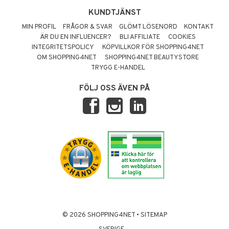
KUNDTJÄNST
MIN PROFIL
FRÅGOR & SVAR
GLÖMT LÖSENORD
KONTAKT
ÄR DU EN INFLUENCER?
BLI AFFILIATE
COOKIES
INTEGRITETSPOLICY
KÖPVILLKOR FÖR SHOPPING4NET
OM SHOPPING4NET
SHOPPING4NET BEAUTYSTORE
TRYGG E-HANDEL
FÖLJ OSS ÄVEN PÅ
© 2026 SHOPPING4NET
•
SITEMAP