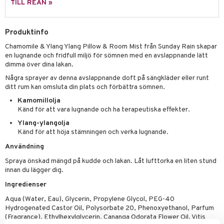
pstift
t och skydd
TILL REAN »
gloss
dvård
Produktinfo
liner
ning och rengöring
Chamomile & Ylang Ylang Pillow & Room Mist från Sunday Rain skapar
e-up penslar
en lugnande och fridfull miljö för sömnen med en avslappnande lätt
dimma över dina lakan.
cara
Några sprayer av denna avslappnande doft på sängkläder eller runt
onskugga
ditt rum kan omsluta din plats och förbättra sömnen.
Kamomillolja
mer
Känd för att vara lugnande och ha terapeutiska effekter.
er
Ylang-ylangolja
Känd för att höja stämningen och verka lugnande.
Användning
Spraya önskad mängd på kudde och lakan. Låt lufttorka en liten stund
innan du lägger dig.
Ingredienser
Aqua (Water, Eau), Glycerin, Propylene Glycol, PEG-40
Hydrogenated Castor Oil, Polysorbate 20, Phenoxyethanol, Parfum
(Fragrance), Ethylhexylglycerin, Cananga Odorata Flower Oil, Vitis