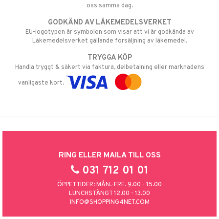
oss samma dag.
GODKÄND AV LÄKEMEDELSVERKET
EU-logotypen är symbolen som visar att vi är godkända av
Läkemedelsverket gällande försäljning av läkemedel.
TRYGGA KÖP
Handla tryggt & säkert via faktura, delbetalning eller marknadens
vanligaste kort.
RING ELLER MAILA TILL OSS
031 712 01 01
ÖPPETTIDER: MÅN.-FRE. 9.00 - 15.00
LUNCHSTÄNGT 12.00 - 13.00
INFO@SHOPPING4NET.COM