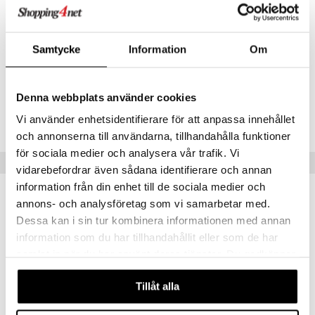
Vinifera (Grape) Seed Oil, Anthemis Nobilis Flower Oil, Sodium
Hydroxide, Benzyl Salicylate, Citral, Citronellol, Coumarin, Limonene,
Linalool, CI 14700( Red NO.4), CI 19140 (Yellow NO.5).
Samtycke
Information
Om
Artikelnr
CSR36-TX-200-XX-XX
Denna webbplats använder cookies
Vi använder enhetsidentifierare för att anpassa innehållet
Lägsta pris senaste 30 dagarna: 75 kr
och annonserna till användarna, tillhandahålla funktioner
för sociala medier och analysera vår trafik. Vi
Tips till dig
vidarebefordrar även sådana identifierare och annan
information från din enhet till de sociala medier och
annons- och analysföretag som vi samarbetar med.
Dessa kan i sin tur kombinera informationen med annan
information som du har tillhandahållit eller som de har
samlat in när du har använt deras tjänster. Du godkänner
våra cookies vid fortsatt användande av vår webbplats.
Tillåt alla