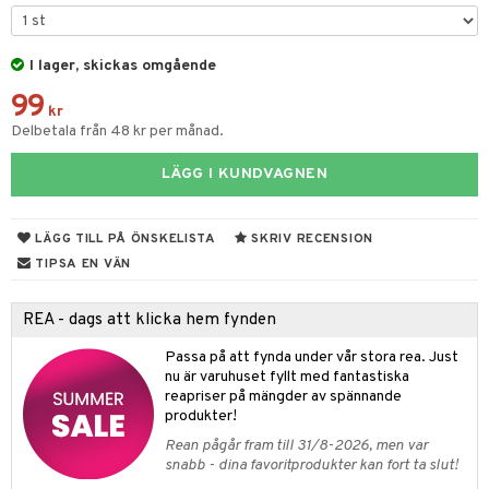
e
m
 & Gelé
cialprodukter
färg
tset
n utan sol
er shave balm
pa
ymprodukter
I lager, skickas omgående
hampo
sk
odorant
er shave lotion
inser
99
ling produkter
essärer
chgelé & tvål
 de cologne
kr
UE
Delbetala från 48 kr per månad.
lbehör
oncremer
ndvård
 de toilette
nique
änst
LÄGG I KUNDVAGNEN
ling
borttagning
tset
p 10
 & svar
produkter
produkter
g 1: Rengöring
rd
LÄGG TILL PÅ ÖNSKELISTA
SKRIV RECENSION
produkt
göring
cialprodukter
g 2: Exfoliering
TIPSA EN VÄN
oliering och masker
p
elningen
rum
g 3: Fukt
tvård
sh
REA - dags att klicka hem fynden
tik
gg & Mustasch
d- och kroppsvård
n
matics Elixir
dd
Passa på att fynda under vår stora rea. Just
produkter
nu är varuhuset fyllt med fantastiska
n- och läppvård
cealer
yx
skydd
n
reapriser på mängder av spännande
cialprodukter
göring
liner
produkter!
nique Happy
teg till män
Rean pågår fram till 31/8-2026, men var
rum
ndation
nique Happy For Men
oliering
snabb - dina favoritprodukter kan fort ta slut!