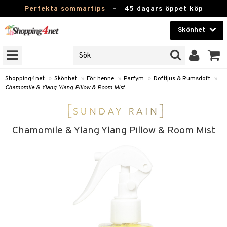
Perfekta sommartips
-
45 dagars öppet köp
Skönhet
RKEN
Skönhet
M BRANDS
T
Kontaktlinser
Shopping4net
»
Skönhet
»
För henne
»
Parfym
»
Doftljus & Rumsdoft
»
Chamomile & Ylang Ylang Pillow & Room Mist
JER
Hälsokost
ODUKTER
Apotek
TKORT
Chamomile & Ylang Ylang Pillow & Room Mist
Fitness
e
Hem & Inredning
Leksaker, Barn & Baby
essoarer
rd
Varumärken
lsam
iktscremer
tika
Kampanjer
star / Kammar
 hy
iktsvård
t Set
vård