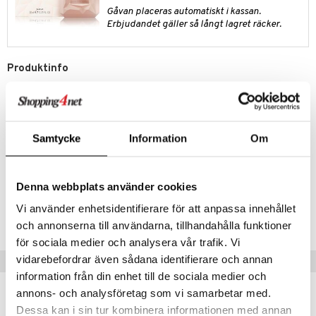
pstift
t och skydd
Gåvan placeras automatiskt i kassan.
Erbjudandet gäller så långt lagret räcker.
gloss
dvård
liner
ning och rengöring
Produktinfo
e-up penslar
Jennifer Lopez Miami Glow - Body Mist öppnar med läckra noter av
cara
grapefrukt, passionsfrukt och kokos som kombineras med ett hjärta
av blommor och sandackord. Doften vilar på en varm och sensuell bas
onskugga
av amber och mysk.
Samtycke
Information
Om
mer
Artikelnr
er
CJL15-JL-240-XX-XX
Denna webbplats använder cookies
Vi använder enhetsidentifierare för att anpassa innehållet
Lägsta pris senaste 30 dagarna: 119 kr
och annonserna till användarna, tillhandahålla funktioner
för sociala medier och analysera vår trafik. Vi
vidarebefordrar även sådana identifierare och annan
Tips till dig
information från din enhet till de sociala medier och
annons- och analysföretag som vi samarbetar med.
Dessa kan i sin tur kombinera informationen med annan