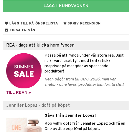
e
m
LÄGG I KUNDVAGNEN
 & Gelé
cialprodukter
färg
tset
n utan sol
er shave balm
pa
ymprodukter
hampo
sk
odorant
er shave lotion
inser
LÄGG TILL PÅ ÖNSKELISTA
SKRIV RECENSION
ling produkter
essärer
chgelé & tvål
 de cologne
TIPSA EN VÄN
UE
lbehör
oncremer
ndvård
 de toilette
nique
REA - dags att klicka hem fynden
änst
ling
borttagning
tset
p 10
Passa på att fynda under vår stora rea. Just
 & svar
produkter
produkter
nu är varuhuset fyllt med fantastiska
g 1: Rengöring
rd
reapriser på mängder av spännande
produkt
göring
cialprodukter
g 2: Exfoliering
produkter!
oliering och masker
p
elningen
Rean pågår fram till 31/8-2026, men var
rum
g 3: Fukt
tvård
sh
snabb - dina favoritprodukter kan fort ta slut!
tik
gg & Mustasch
d- och kroppsvård
n
matics Elixir
dd
TILL REAN »
produkter
n- och läppvård
cealer
yx
skydd
n
Jennifer Lopez - doft på köpet
cialprodukter
göring
liner
nique Happy
teg till män
Gåva från Jennifer Lopez!
rum
ndation
nique Happy For Men
oliering
Köp valfri doft från Jennifer Lopez och få en
One by JLo edp 10ml på köpet.