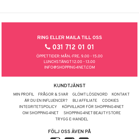
RING ELLER MAILA TILL OSS
031 712 01 01
ÖPPETTIDER: MÅN.-FRE. 9.00 - 15.00
LUNCHSTÄNGT 12.00 - 13.00
INFO@SHOPPING4NET.COM
KUNDTJÄNST
MIN PROFIL
FRÅGOR & SVAR
GLÖMT LÖSENORD
KONTAKT
ÄR DU EN INFLUENCER?
BLI AFFILIATE
COOKIES
INTEGRITETSPOLICY
KÖPVILLKOR FÖR SHOPPING4NET
OM SHOPPING4NET
SHOPPING4NET BEAUTYSTORE
TRYGG E-HANDEL
FÖLJ OSS ÄVEN PÅ