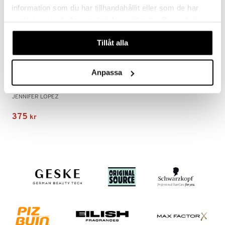
information som du har tillhandahållit eller som de har
samlat in när du har använt deras tjänster. Du godkänner
våra cookies vid fortsatt användande av vår webbplats.
Tillåt alla
Anpassa
Jennifer Lopez Enduring Glow - Eau de parfum
JENNIFER LOPEZ
375
kr