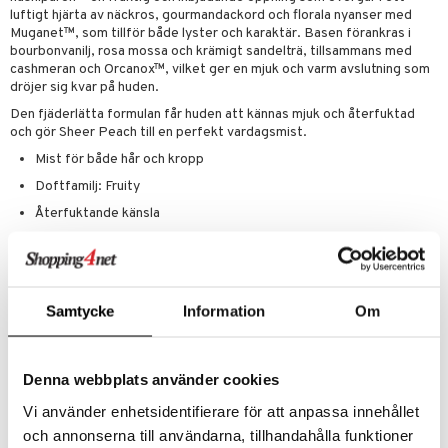
luftigt hjärta av näckros, gourmandackord och florala nyanser med
Muganet™, som tillför både lyster och karaktär. Basen förankras i
bourbonvanilj, rosa mossa och krämigt sandelträ, tillsammans med
cashmeran och Orcanox™, vilket ger en mjuk och varm avslutning som
dröjer sig kvar på huden.
Den fjäderlätta formulan får huden att kännas mjuk och återfuktad
och gör Sheer Peach till en perfekt vardagsmist.
Mist för både hår och kropp
Doftfamilj: Fruity
Återfuktande känsla
Passar alla hudtyper
Topp
: Persikonektar, nashipäron
Hjärta
: Näckros, gourmandackord, Muganet™
Bas
: Bourbon Vanilla Essence™, rosa mossa, sandelträ, cashmeran,
Samtycke
Information
Om
Orcanox™, Sublimolide
Bär den ensam för en fräsch, mjuk signatur – eller kombinera med
andra mistar ur CK Hair & Body Mist-kollektionen för att skapa olika
Denna webbplats använder cookies
doftprofiler som passar ditt humör och varje tillfälle.
Vi använder enhetsidentifierare för att anpassa innehållet
Användning
och annonserna till användarna, tillhandahålla funktioner
Spraya generöst över hår och kropp.