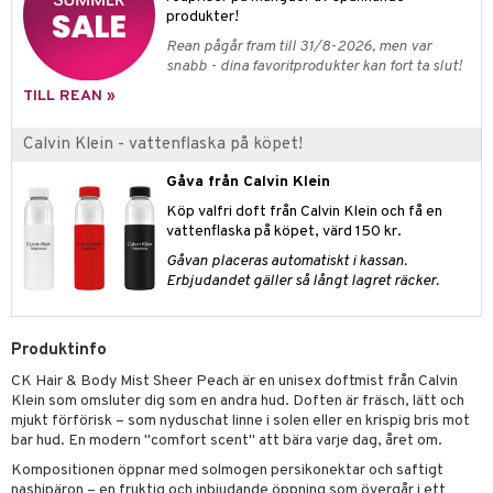
pstift
t och skydd
produkter!
gloss
dvård
Rean pågår fram till 31/8-2026, men var
snabb - dina favoritprodukter kan fort ta slut!
liner
ning och rengöring
TILL REAN »
e-up penslar
Calvin Klein - vattenflaska på köpet!
cara
Gåva från Calvin Klein
onskugga
Köp valfri doft från Calvin Klein och få en
mer
vattenflaska på köpet, värd 150 kr.
Gåvan placeras automatiskt i kassan.
er
Erbjudandet gäller så långt lagret räcker.
Produktinfo
CK Hair & Body Mist Sheer Peach är en unisex doftmist från Calvin
Klein som omsluter dig som en andra hud. Doften är fräsch, lätt och
mjukt förförisk – som nyduschat linne i solen eller en krispig bris mot
bar hud. En modern "comfort scent" att bära varje dag, året om.
Kompositionen öppnar med solmogen persikonektar och saftigt
nashipäron – en fruktig och inbjudande öppning som övergår i ett