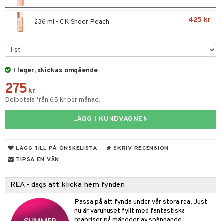
e
m
 & Gelé
cialprodukter
färg
tset
n utan sol
er shave balm
pa
425 kr
236 ml - CK Sheer Peach
ymprodukter
hampo
sk
odorant
er shave lotion
inser
ling produkter
essärer
chgelé & tvål
 de cologne
UE
lbehör
oncremer
ndvård
 de toilette
nique
I lager, skickas omgående
änst
ling
borttagning
tset
275
p 10
kr
 & svar
produkter
Delbetala från 65 kr per månad.
produkter
g 1: Rengöring
rd
produkt
göring
cialprodukter
LÄGG I KUNDVAGNEN
g 2: Exfoliering
oliering och masker
p
elningen
rum
g 3: Fukt
tvård
sh
tik
LÄGG TILL PÅ ÖNSKELISTA
SKRIV RECENSION
gg & Mustasch
d- och kroppsvård
n
matics Elixir
dd
TIPSA EN VÄN
produkter
n- och läppvård
cealer
yx
skydd
n
cialprodukter
REA - dags att klicka hem fynden
göring
liner
nique Happy
teg till män
Passa på att fynda under vår stora rea. Just
rum
ndation
nique Happy For Men
oliering
nu är varuhuset fyllt med fantastiska
reapriser på mängder av spännande