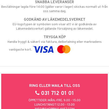
SNABBA LEVERANSER
Beställningar lagda före 14:00 (gäller varor i lager) skickas normalt ut från
oss samma dag.
GODKÄND AV LÄKEMEDELSVERKET
EU-logotypen är symbolen som visar att vi är godkända av
Läkemedelsverket gällande försäljning av läkemedel.
TRYGGA KÖP
Handla tryggt & säkert via faktura, delbetalning eller marknadens
vanligaste kort.
RING ELLER MAILA TILL OSS
031 712 01 01
ÖPPETTIDER: MÅN.-FRE. 9.00 - 15.00
LUNCHSTÄNGT 12.00 - 13.00