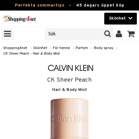
Perfekta sommartips
-
45 dagars öppet köp
Skönhet
RKEN
Skönhet
M BRANDS
T
Kontaktlinser
Shopping4net
»
Skönhet
»
För henne
»
Parfym
»
Body spray
»
CK Sheer Peach - Hair & Body Mist
JER
Hälsokost
ODUKTER
Apotek
TKORT
CK Sheer Peach
Fitness
Hair & Body Mist
e
Hem & Inredning
Leksaker, Barn & Baby
essoarer
rd
Varumärken
lsam
iktscremer
tika
Kampanjer
star / Kammar
 hy
iktsvård
t Set
vård