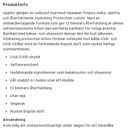
Produktinfo
 & Gelé
cialprodukter
Upplev glädjen av solkysst hud med Hawaiian Tropics unika, oljefria
ymprodukter
m
och återfuktande Hydrating Protection Lotion. Med en
omhändertagande formula som ger 12 timmars återfuktning är denna
y spray
en
vattenresistenta lotion den perfekta partnern för soliga äventyr.
Berikad med kakao- och sheasmör lämnar den din hud silkeslen.
tljus & Rumsdoft
mband
om
Hydrating protection lotion förenar solskydd mot både UVA- och
UVB-strålar med en förtrollande tropisk doft som väcker härliga
 de cologne
sband
sommarminnen.
 de parfum
UVA/UVB-skydd
hängen
lsam
apotek
rd
dukter
Vattenresistent
 de toilette
gar
ktriska trimmers
iktscremer
gon
vård
ärer
Hudälskande ingredienser som kakakosmör och sheasmör
tset
avfall
n utan sol
ylotion
e
m
Går snabbt in i huden utan att kladda
färg
tset
n utan sol
er shave balm
12 timmars återfuktning
pa
Utan olja
hampo
sk
odorant
er shave lotion
inser
Vegansk
ling produkter
essärer
chgelé & tvål
 de cologne
UE
Ikonisk tropisk doft
lbehör
oncremer
ndvård
 de toilette
nique
Användning
änst
Kom ihåg att smörja kontinuerligt under dagen för att bibehålla
ling
borttagning
tset