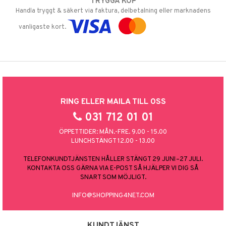
TRYGGA KÖP
Handla tryggt & säkert via faktura, delbetalning eller marknadens
vanligaste kort.
RING ELLER MAILA TILL OSS
031 712 01 01
ÖPPETTIDER: MÅN.-FRE. 9.00 - 15.00
LUNCHSTÄNGT 12.00 - 13.00
TELEFONKUNDTJÄNSTEN HÅLLER STÄNGT 29 JUNI–27 JULI.
KONTAKTA OSS GÄRNA VIA E-POST SÅ HJÄLPER VI DIG SÅ
SNART SOM MÖJLIGT.
INFO@SHOPPING4NET.COM
KUNDTJÄNST