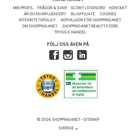
MIN PROFIL
FRÅGOR & SVAR
GLÖMT LÖSENORD
KONTAKT
ÄR DU EN INFLUENCER?
BLI AFFILIATE
COOKIES
INTEGRITETSPOLICY
KÖPVILLKOR FÖR SHOPPING4NET
OM SHOPPING4NET
SHOPPING4NET BEAUTYSTORE
TRYGG E-HANDEL
FÖLJ OSS ÄVEN PÅ
© 2026 SHOPPING4NET
•
SITEMAP
SVERIGE