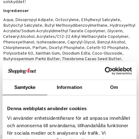
p 10
solskyddet!
 & svar
produkter
produkter
g 1: Rengöring
rd
Ingredienser
produkt
göring
cialprodukter
Aqua, Diisopropyl Adipate, Octocrylene, Ethylhexyl Salicylate,
g 2: Exfoliering
oliering och masker
p
Butyloctyl Salicylate, Butyl Methoxydibenzoylmethane, Hydroxyethyl
elningen
rum
Acrylate/Sodium Acryloyldimethyl Taurate Copolymer, Glycerin,
g 3: Fukt
tvård
sh
Cetearyl Alcohol, Acrylates/C12-22 Alkyl Methacrylate Copolymer,
tik
gg & Mustasch
Phenoxyethanol, Isohexadecane, Caprylyl Glycol, Benzyl Alcohol,
d- och kroppsvård
n
matics Elixir
dd
Chlorphenesin, Parfum, Dicetyl Phosphate, Ceteth-10 Phosphate,
produkter
n- och läppvård
cealer
Polysorbate 60, Xanthan Gum, Disodium Edta, Coco-Glucoside,
yx
skydd
n
Butyrospermum Parkii Butter, Theobroma Cacao Seed Butter,
cialprodukter
göring
liner
nique Happy
Aminomethyl Propanol, Mica, Linalool, Tocopheryl Acetate, Ci 77891,
teg till män
Limonene, Psidium Guajava Fruit Extract, Plumeria Acutifolia Flower
rum
ndation
nique Happy For Men
oliering
Extract, Passiflora Incarnata Fruit Extract, Mangifera Indica Fruit
Extract, Carica Papaya Fruit Extract, Sodium Ascorbyl Phosphate, Ci
pstift
t och skydd
77492
Samtycke
Information
Om
gloss
dvård
liner
ning och rengöring
Denna webbplats använder cookies
Artikelnr
e-up penslar
Vi använder enhetsidentifierare för att anpassa innehållet
CHAWY-HT-180-XX-XX
och annonserna till användarna, tillhandahålla funktioner
cara
för sociala medier och analysera vår trafik. Vi
onskugga