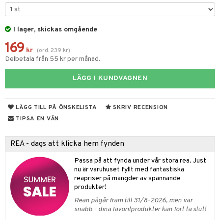
 & Gelé
cialprodukter
ymprodukter
I lager, skickas omgående
m
169
y spray
en
kr
(
ord.
239
kr
)
Delbetala från 55 kr per månad.
tljus & Rumsdoft
mband
om
LÄGG I KUNDVAGNEN
 de cologne
sband
 de parfum
hängen
lsam
apotek
rd
dukter
LÄGG TILL PÅ ÖNSKELISTA
SKRIV RECENSION
 de toilette
gar
ktriska trimmers
iktscremer
gon
vård
ärer
TIPSA EN VÄN
tset
avfall
n utan sol
ylotion
e
m
REA - dags att klicka hem fynden
färg
tset
n utan sol
er shave balm
pa
Passa på att fynda under vår stora rea. Just
hampo
sk
odorant
er shave lotion
inser
nu är varuhuset fyllt med fantastiska
reapriser på mängder av spännande
ling produkter
essärer
chgelé & tvål
 de cologne
UE
produkter!
lbehör
oncremer
ndvård
Rean pågår fram till 31/8-2026, men var
 de toilette
nique
snabb - dina favoritprodukter kan fort ta slut!
änst
ling
borttagning
tset