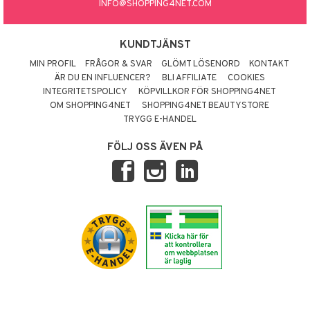
INFO@SHOPPING4NET.COM
KUNDTJÄNST
MIN PROFIL
FRÅGOR & SVAR
GLÖMT LÖSENORD
KONTAKT
ÄR DU EN INFLUENCER?
BLI AFFILIATE
COOKIES
INTEGRITETSPOLICY
KÖPVILLKOR FÖR SHOPPING4NET
OM SHOPPING4NET
SHOPPING4NET BEAUTYSTORE
TRYGG E-HANDEL
FÖLJ OSS ÄVEN PÅ