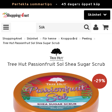
Perfekta sommartips
-
45 dagars öppet köp
Skönhet
RKEN
Skönhet
M BRANDS
T
Kontaktlinser
Shopping4net
»
Skönhet
»
För henne
»
Kroppsvård
»
Peeling
»
Tree Hut Passionfruit Sol Shea Sugar Scrub
JER
Hälsokost
ODUKTER
Apotek
TKORT
Tree Hut Passionfruit Sol Shea Sugar Scrub
Fitness
e
Hem & Inredning
-29%
Leksaker, Barn & Baby
essoarer
rd
Varumärken
lsam
iktscremer
tika
Kampanjer
star / Kammar
 hy
iktsvård
t Set
vård