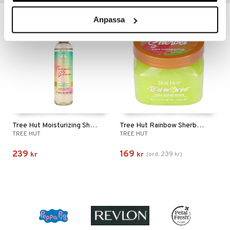
Anpassa
-29%
Tree Hut Moisturizing Shave Oil Tropic Glow
Tree Hut Rainbow Sherbert Shea Sugar Scrub
TREE HUT
TREE HUT
239
169
239
kr
kr
(
ord.
kr
)