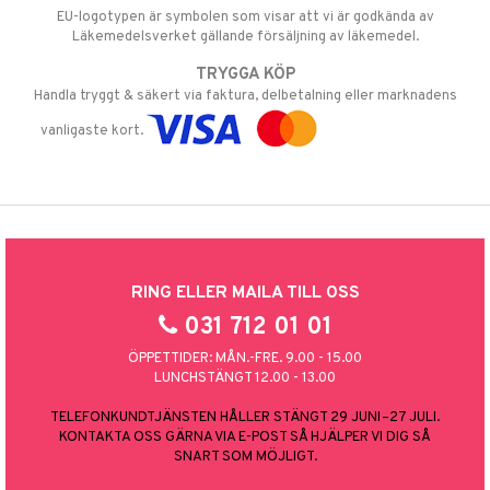
EU-logotypen är symbolen som visar att vi är godkända av
Läkemedelsverket gällande försäljning av läkemedel.
TRYGGA KÖP
Handla tryggt & säkert via faktura, delbetalning eller marknadens
vanligaste kort.
RING ELLER MAILA TILL OSS
031 712 01 01
ÖPPETTIDER: MÅN.-FRE. 9.00 - 15.00
LUNCHSTÄNGT 12.00 - 13.00
TELEFONKUNDTJÄNSTEN HÅLLER STÄNGT 29 JUNI–27 JULI.
KONTAKTA OSS GÄRNA VIA E-POST SÅ HJÄLPER VI DIG SÅ
SNART SOM MÖJLIGT.