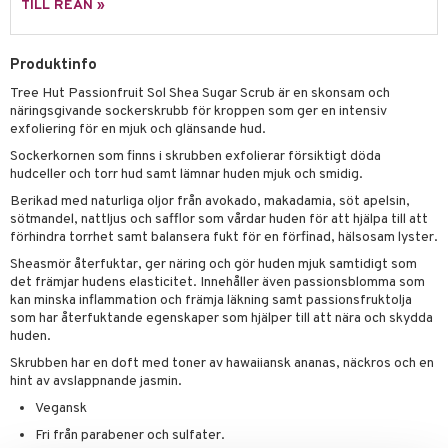
p 10
TILL REAN »
 & svar
produkter
produkter
g 1: Rengöring
rd
produkt
göring
cialprodukter
Produktinfo
g 2: Exfoliering
oliering och masker
p
elningen
Tree Hut Passionfruit Sol Shea Sugar Scrub är en skonsam och
rum
g 3: Fukt
tvård
sh
näringsgivande sockerskrubb för kroppen som ger en intensiv
tik
exfoliering för en mjuk och glänsande hud.
gg & Mustasch
d- och kroppsvård
n
matics Elixir
dd
Sockerkornen som finns i skrubben exfolierar försiktigt döda
produkter
n- och läppvård
cealer
yx
skydd
hudceller och torr hud samt lämnar huden mjuk och smidig.
n
cialprodukter
Berikad med naturliga oljor från avokado, makadamia, söt apelsin,
göring
liner
nique Happy
teg till män
sötmandel, nattljus och safflor som vårdar huden för att hjälpa till att
förhindra torrhet samt balansera fukt för en förfinad, hälsosam lyster.
rum
ndation
nique Happy For Men
oliering
Sheasmör återfuktar, ger näring och gör huden mjuk samtidigt som
pstift
t och skydd
det främjar hudens elasticitet. Innehåller även passionsblomma som
kan minska inflammation och främja läkning samt passionsfruktolja
gloss
dvård
som har återfuktande egenskaper som hjälper till att nära och skydda
huden.
liner
ning och rengöring
Skrubben har en doft med toner av hawaiiansk ananas, näckros och en
e-up penslar
hint av avslappnande jasmin.
Vegansk
cara
Fri från parabener och sulfater.
onskugga