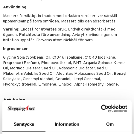
p 10
 & svar
Användning
produkter
produkter
g 1: Rengöring
rd
produkt
Massera försiktigt in i huden med cirkulära rörelser, var särskilt
göring
cialprodukter
g 2: Exfoliering
oliering och masker
p
uppmärksam på torra områden. Massera tills den absorberats.
elningen
rum
Varning
: Endast för utvärtes bruk. Undvik direktkontakt med
g 3: Fukt
tvård
sh
ögonen. Patchtesta före användning. Avbryt användningen om
tik
gg & Mustasch
irritation uppstår. Förvaras utom räckhåll för barn.
d- och kroppsvård
n
matics Elixir
dd
Ingredienser
produkter
n- och läppvård
cealer
yx
skydd
n
Glycine Soja (Soybean) Oil, C13-16 Isoalkane, C10-13 Isoalkane,
cialprodukter
göring
liner
nique Happy
teg till män
Fragrance (Parfum), Phenoxyethanol, BHT, Argania Spinosa Kernel
Oil, Moringa Oleifera Seed Oil, Adansonia Digitata Seed Oil,
rum
ndation
nique Happy For Men
oliering
Plukenetia Volubilis Seed Oil, Aleurites Moluccanus Seed Oil, Benzyl
Salicylate, Cinnamyl Alcohol, Geraniol, Hexyl Cinnamal,
pstift
t och skydd
Hydroxycitronellal, Limonene, Linalool, Alpha-Isomethyl Ionone.
gloss
dvård
Artikelnr
liner
ning och rengöring
CDWOO-I8-150-XX-XX
e-up penslar
Lägsta pris senaste 30 dagarna: 119 kr
cara
Samtycke
Information
Om
onskugga