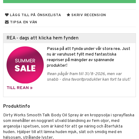
 & Gelé
cialprodukter
LÄGG TILL PÅ ÖNSKELISTA
SKRIV RECENSION
ymprodukter
m
TIPSA EN VÄN
y spray
en
REA - dags att klicka hem fynden
tljus & Rumsdoft
mband
om
Passa på att fynda under vår stora rea. Just
 de cologne
sband
nu är varuhuset fyllt med fantastiska
reapriser på mängder av spännande
 de parfum
hängen
lsam
apotek
rd
dukter
produkter!
 de toilette
gar
ktriska trimmers
iktscremer
gon
vård
ärer
Rean pågår fram till 31/8-2026, men var
snabb - dina favoritprodukter kan fort ta slut!
tset
avfall
n utan sol
ylotion
e
m
TILL REAN »
färg
tset
n utan sol
er shave balm
pa
hampo
sk
odorant
er shave lotion
Produktinfo
inser
Dirty Works Smooth Talk Body Oil Spray är en kroppsolja i sprayflaska
ling produkter
essärer
chgelé & tvål
 de cologne
UE
som innehåller en noggrant utvald blandning av fem oljor, med
lbehör
oncremer
arganolja i spetsen, som är känd för att ge näring och återfukta
ndvård
 de toilette
nique
huden. Hjälper till att lämna huden mjuk, slät och smidig med en
änst
ling
borttagning
tset
hälsosam, strålande lyster.