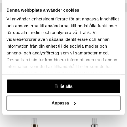
Populära produkter
mer
Denna webbplats använder cookies
Vi använder enhetsidentifierare för att anpassa innehållet
er
och annonserna till användarna, tillhandahålla funktioner
för sociala medier och analysera vår trafik. Vi
vidarebefordrar även sådana identifierare och annan
information från din enhet till de sociala medier och
annons- och analysföretag som vi samarbetar med.
Dessa kan i sin tur kombinera informationen med annan
information som du har tillhandahållit eller som de har
Finns i flera varianter
samlat in när du har använt deras tjänster. Du godkänner
Huile Prodigieuse Or - Multi Purpose Dry Oil
Arganmidas Argan Oil
våra cookies vid fortsatt användande av vår webbplats.
NUXE
ARGANMIDAS
Tillåt alla
365
175
fr.
kr
kr
Anpassa