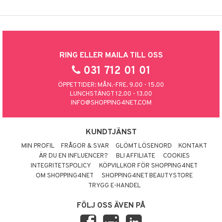
RING ELLER MAILA TILL OSS
031 712 01 01
ÖPPETTIDER: MÅN.-FRE. 9.00 - 15.00
LUNCHSTÄNGT 12.00 - 13.00
INFO@SHOPPING4NET.COM
KUNDTJÄNST
MIN PROFIL
FRÅGOR & SVAR
GLÖMT LÖSENORD
KONTAKT
ÄR DU EN INFLUENCER?
BLI AFFILIATE
COOKIES
INTEGRITETSPOLICY
KÖPVILLKOR FÖR SHOPPING4NET
OM SHOPPING4NET
SHOPPING4NET BEAUTYSTORE
TRYGG E-HANDEL
FÖLJ OSS ÄVEN PÅ