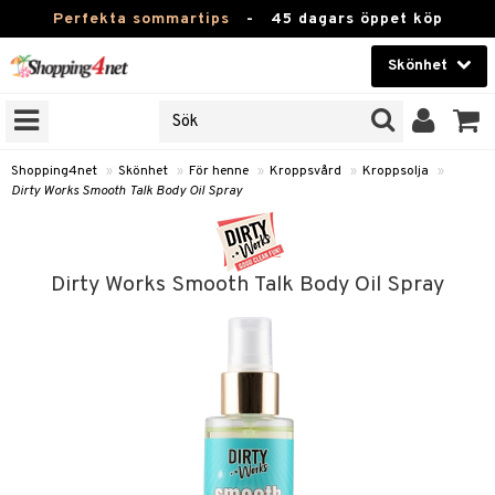
Perfekta sommartips
-
45 dagars öppet köp
Skönhet
RKEN
Skönhet
M BRANDS
T
Kontaktlinser
Shopping4net
»
Skönhet
»
För henne
»
Kroppsvård
»
Kroppsolja
»
Dirty Works Smooth Talk Body Oil Spray
JER
Hälsokost
ODUKTER
Apotek
TKORT
Dirty Works Smooth Talk Body Oil Spray
Fitness
e
Hem & Inredning
Leksaker, Barn & Baby
essoarer
rd
Varumärken
lsam
iktscremer
tika
Kampanjer
star / Kammar
 hy
iktsvård
t Set
vård