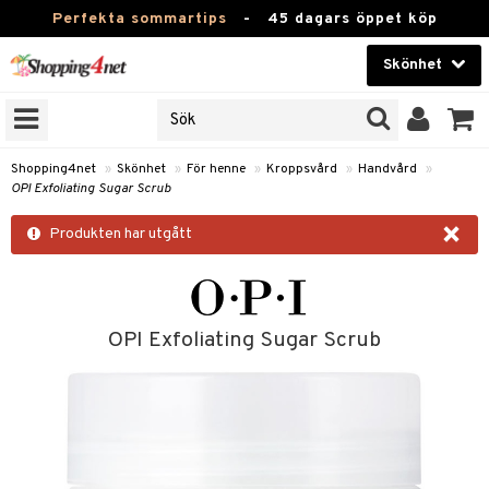
Perfekta sommartips
-
45 dagars öppet köp
Skönhet
RKEN
Skönhet
M BRANDS
T
Kontaktlinser
Shopping4net
»
Skönhet
»
För henne
»
Kroppsvård
»
Handvård
»
OPI Exfoliating Sugar Scrub
JER
Hälsokost
×
ODUKTER
Produkten har utgått
Apotek
TKORT
Fitness
e
Hem & Inredning
OPI Exfoliating Sugar Scrub
Leksaker, Barn & Baby
essoarer
rd
Varumärken
lsam
iktscremer
tika
Kampanjer
star / Kammar
 hy
iktsvård
t Set
vård