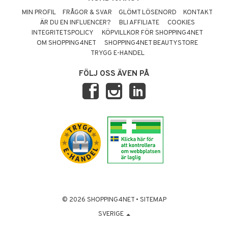
MIN PROFIL
FRÅGOR & SVAR
GLÖMT LÖSENORD
KONTAKT
ÄR DU EN INFLUENCER?
BLI AFFILIATE
COOKIES
INTEGRITETSPOLICY
KÖPVILLKOR FÖR SHOPPING4NET
OM SHOPPING4NET
SHOPPING4NET BEAUTYSTORE
TRYGG E-HANDEL
FÖLJ OSS ÄVEN PÅ
© 2026 SHOPPING4NET
•
SITEMAP
SVERIGE