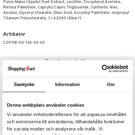
p 10
Pyrus Malus (Apple) Fruit Extract, Lecithin, Tocopheryl Acetate,
 & svar
Retinyl Palmitate, Caprylic/Capric Triglyceride, Synthetic Wax,
produkter
produkter
g 1: Rengöring
rd
Alcohol, Glyceryl Stearate, Oleic Acid, Ascorbyl Palmitate, Isopropyl
produkt
Titanium Triisostearate, CI 42090 (Blue 1).
göring
cialprodukter
g 2: Exfoliering
oliering och masker
p
elningen
rum
g 3: Fukt
tvård
sh
Artikelnr
tik
gg & Mustasch
d- och kroppsvård
n
matics Elixir
dd
COP58-0O-136-XX-XX
produkter
n- och läppvård
cealer
yx
skydd
n
cialprodukter
Populära produkter
göring
liner
nique Happy
teg till män
rum
ndation
nique Happy For Men
oliering
pstift
t och skydd
Samtycke
Information
Om
gloss
dvård
liner
ning och rengöring
Denna webbplats använder cookies
e-up penslar
Vi använder enhetsidentifierare för att anpassa innehållet
och annonserna till användarna, tillhandahålla funktioner
cara
Finns i flera varianter
Finns i flera varianter
för sociala medier och analysera vår trafik. Vi
onskugga