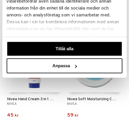
vidarebefordrar även sådana identifierare och annan
Eight Hour Cream
Camferine - Hand & Foot Cream
ELIZABETH ARDEN
CAMFERINE
information från din enhet till de sociala medier och
mer
annons- och analysföretag som vi samarbetar med.
149
25
er
fr.
kr
fr.
kr
Dessa kan i sin tur kombinera informationen med annan
information som du har tillhandahållit eller som de har
samlat in när du har använt deras tjänster. Du godkänner
våra cookies vid fortsatt användande av vår webbplats.
Tillåt alla
Anpassa
Nivea Hand Cream 3 in 1 Repair
Nivea Soft Moisturizing Cream - Face Body Hand
NIVEA
NIVEA
45
59
kr
kr