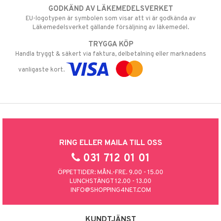
GODKÄND AV LÄKEMEDELSVERKET
EU-logotypen är symbolen som visar att vi är godkända av
Läkemedelsverket gällande försäljning av läkemedel.
TRYGGA KÖP
Handla tryggt & säkert via faktura, delbetalning eller marknadens
vanligaste kort.
RING ELLER MAILA TILL OSS
031 712 01 01
ÖPPETTIDER: MÅN.-FRE. 9.00 - 15.00
LUNCHSTÄNGT 12.00 - 13.00
INFO@SHOPPING4NET.COM
KUNDTJÄNST