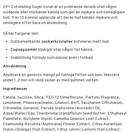
 & Gelé
OPI Exfoliating Sugar Scrub är en polerande skrubb utan någon
cialprodukter
svidande eller stickande känsla som ger en mjukare och behagligare
ymprodukter
hud. 9 av 10 kvinnor upplevde att deras hud kändes mjukare och
m
smidigare efter bara en användning.
y spray
en
Så här fungerar det:
tljus & Rumsdoft
mband
om
Dubbelverkande
sockerkristaller
exfolierar matt hud.
 de cologne
sband
Cupuaçusmör
mjukgör utan någon fet känsla.
Snabblöslig formula som passar även i fotbad.
 de parfum
hängen
lsam
apotek
rd
dukter
Användning
 de toilette
gar
ktriska trimmers
iktscremer
gon
vård
ärer
Applicera en generös mängd på fuktiga fötter och ben. Massera
tset
avfall
n utan sol
under 1-2 min och skölj sedan av med ljummet vatten.
ylotion
e
m
Ingredienser
färg
tset
n utan sol
er shave balm
pa
Canola, Sucrose, Silica, PEG-12 Dimethicone, Parfum/Fragrance,
hampo
sk
odorant
er shave lotion
inser
Limonene, Phenoxyethanol, Linalool, BHT, Saccharum Officinarum,
Citronellol, Geraniol, Persea Gratissima (Avocado) Oil,
ling produkter
essärer
chgelé & tvål
 de cologne
UE
Aqua/Water/Eau, Theobroma Grandiflorum Seed Butter, Ethylhexyl
Palmitate, Butylene Glycol, Camellia Sinensis Leaf Extract,
lbehör
oncremer
ndvård
 de toilette
nique
Chamomilla Recutita (Matricaria) Flower Extract, Citrus Aurantium
änst
Dulcis (Orange) Fruit Extract, Citrus Limon (Lemon) Fruit Extract,
ling
borttagning
tset