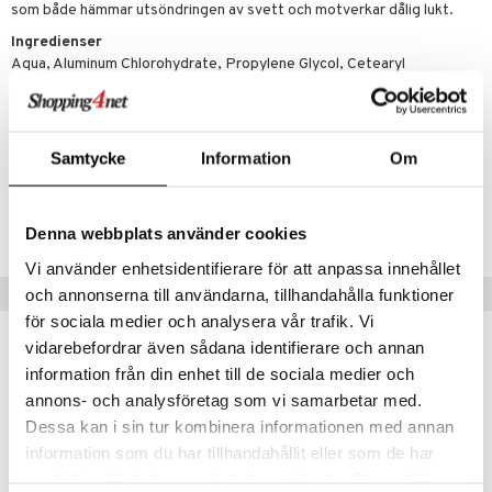
p 10
som både hämmar utsöndringen av svett och motverkar dålig lukt.
 & svar
produkter
produkter
g 1: Rengöring
rd
Ingredienser
produkt
Aqua, Aluminum Chlorohydrate, Propylene Glycol, Cetearyl
göring
cialprodukter
g 2: Exfoliering
oliering och masker
p
Alcohol,Glyceryl Stearates, PEG-100 Stearate, Petrolatum
elningen
rum
g 3: Fukt
tvård
sh
tik
Artikelnr
gg & Mustasch
d- och kroppsvård
n
matics Elixir
dd
Samtycke
Information
Om
CDEO4-7S-60-XX-XX
produkter
n- och läppvård
cealer
yx
skydd
n
cialprodukter
Lägsta pris senaste 30 dagarna: 52 kr
göring
liner
nique Happy
teg till män
Denna webbplats använder cookies
rum
ndation
nique Happy For Men
Vi använder enhetsidentifierare för att anpassa innehållet
oliering
Tips till dig
och annonserna till användarna, tillhandahålla funktioner
pstift
t och skydd
för sociala medier och analysera vår trafik. Vi
gloss
dvård
vidarebefordrar även sådana identifierare och annan
information från din enhet till de sociala medier och
liner
ning och rengöring
annons- och analysföretag som vi samarbetar med.
e-up penslar
Dessa kan i sin tur kombinera informationen med annan
information som du har tillhandahållit eller som de har
cara
samlat in när du har använt deras tjänster. Du godkänner
onskugga