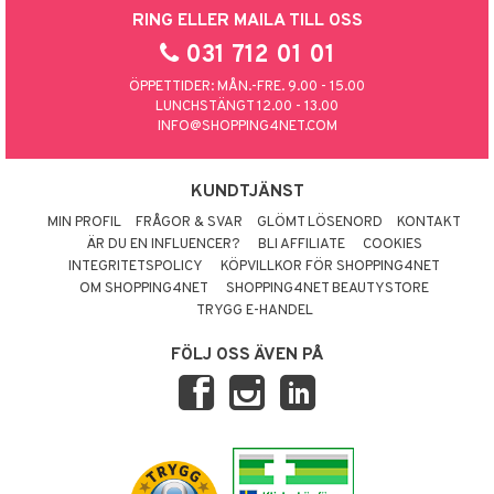
RING ELLER MAILA TILL OSS
031 712 01 01
ÖPPETTIDER: MÅN.-FRE. 9.00 - 15.00
LUNCHSTÄNGT 12.00 - 13.00
INFO@SHOPPING4NET.COM
KUNDTJÄNST
MIN PROFIL
FRÅGOR & SVAR
GLÖMT LÖSENORD
KONTAKT
ÄR DU EN INFLUENCER?
BLI AFFILIATE
COOKIES
INTEGRITETSPOLICY
KÖPVILLKOR FÖR SHOPPING4NET
OM SHOPPING4NET
SHOPPING4NET BEAUTYSTORE
TRYGG E-HANDEL
FÖLJ OSS ÄVEN PÅ