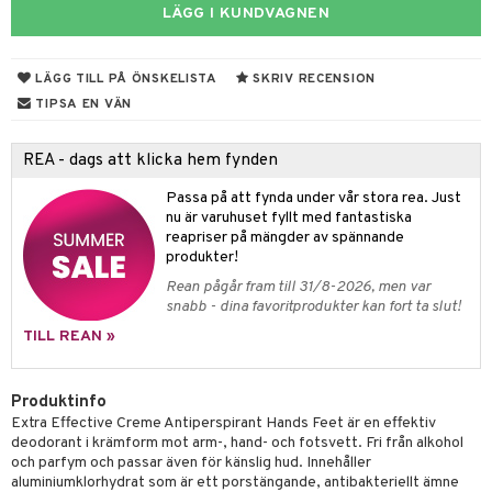
LÄGG I KUNDVAGNEN
 & Gelé
cialprodukter
ymprodukter
m
LÄGG TILL PÅ ÖNSKELISTA
SKRIV RECENSION
TIPSA EN VÄN
y spray
en
tljus & Rumsdoft
mband
om
REA - dags att klicka hem fynden
 de cologne
sband
Passa på att fynda under vår stora rea. Just
 de parfum
nu är varuhuset fyllt med fantastiska
hängen
lsam
apotek
rd
dukter
reapriser på mängder av spännande
 de toilette
gar
produkter!
ktriska trimmers
iktscremer
gon
vård
ärer
Rean pågår fram till 31/8-2026, men var
tset
avfall
n utan sol
ylotion
e
m
snabb - dina favoritprodukter kan fort ta slut!
färg
tset
n utan sol
er shave balm
TILL REAN »
pa
hampo
sk
odorant
er shave lotion
inser
Produktinfo
ling produkter
essärer
chgelé & tvål
 de cologne
UE
Extra Effective Creme Antiperspirant Hands Feet är en effektiv
deodorant i krämform mot arm-, hand- och fotsvett. Fri från alkohol
lbehör
oncremer
ndvård
 de toilette
nique
och parfym och passar även för känslig hud. Innehåller
änst
aluminiumklorhydrat som är ett porstängande, antibakteriellt ämne
ling
borttagning
tset