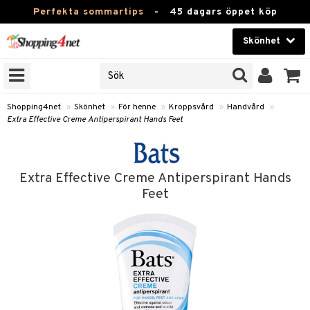
Perfekta sommartips
-
45 dagars öppet köp
Skönhet
RKEN
Skönhet
M BRANDS
T
Kontaktlinser
Shopping4net
»
Skönhet
»
För henne
»
Kroppsvård
»
Handvård
»
Extra Effective Creme Antiperspirant Hands Feet
JER
Hälsokost
ODUKTER
Apotek
TKORT
Extra Effective Creme Antiperspirant Hands
Fitness
Feet
e
Hem & Inredning
Leksaker, Barn & Baby
essoarer
rd
Varumärken
lsam
iktscremer
tika
Kampanjer
star / Kammar
 hy
iktsvård
t Set
vård