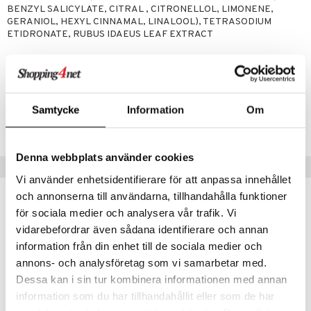
BENZYL SALICYLATE, CITRAL , CITRONELLOL, LIMONENE,
GERANIOL, HEXYL CINNAMAL, LINALOOL), TETRASODIUM
mer
ETIDRONATE, RUBUS IDAEUS LEAF EXTRACT
er
Artikelnr
CND11-0Z-250-XX-XX
Samtycke
Information
Om
Lägsta pris senaste 30 dagarna: 89 kr
Denna webbplats använder cookies
Tips till dig
Vi använder enhetsidentifierare för att anpassa innehållet
och annonserna till användarna, tillhandahålla funktioner
för sociala medier och analysera vår trafik. Vi
vidarebefordrar även sådana identifierare och annan
information från din enhet till de sociala medier och
annons- och analysföretag som vi samarbetar med.
Dessa kan i sin tur kombinera informationen med annan
information som du har tillhandahållit eller som de har