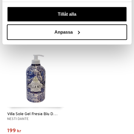
samlat in när du har använt deras tjänster. Du godkänner
våra cookies vid fortsatt användande av vår webbplats.
Marsiglia Toscano Muschio Bianco - Soap
Villa Sole Fichi d'India Di Taormina - Soap
Tillåt alla
NESTI DANTE
NESTI DANTE
85
89
kr
kr
Anpassa
Villa Sole Gel Fresia Blu Delle Eolie
NESTI DANTE
199
kr