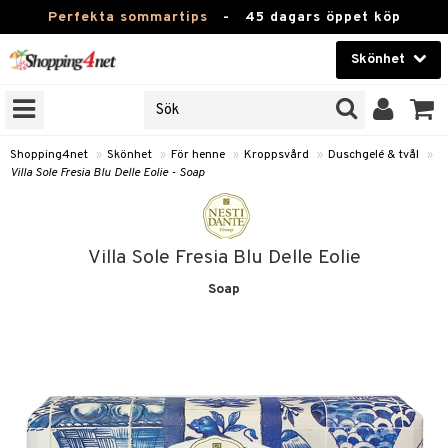
Perfekta sommartips
-
45 dagars öppet köp
Skönhet
RKEN
Skönhet
M BRANDS
T
Kontaktlinser
Shopping4net
»
Skönhet
»
För henne
»
Kroppsvård
»
Duschgelé & tvål
»
Villa Sole Fresia Blu Delle Eolie - Soap
JER
Hälsokost
ODUKTER
Apotek
TKORT
Villa Sole Fresia Blu Delle Eolie
Fitness
Soap
e
Hem & Inredning
Leksaker, Barn & Baby
essoarer
rd
Varumärken
lsam
iktscremer
tika
Kampanjer
star / Kammar
 hy
iktsvård
t Set
vård