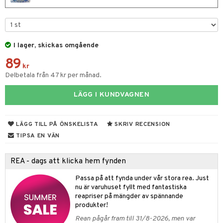
 & Gelé
cialprodukter
ymprodukter
m
I lager, skickas omgående
y spray
en
89
tljus & Rumsdoft
mband
om
kr
Delbetala från 47 kr per månad.
 de cologne
sband
LÄGG I KUNDVAGNEN
 de parfum
hängen
lsam
apotek
rd
dukter
 de toilette
gar
ktriska trimmers
iktscremer
gon
vård
ärer
LÄGG TILL PÅ ÖNSKELISTA
SKRIV RECENSION
tset
avfall
n utan sol
ylotion
e
m
TIPSA EN VÄN
färg
tset
n utan sol
er shave balm
pa
REA - dags att klicka hem fynden
hampo
sk
odorant
er shave lotion
inser
Passa på att fynda under vår stora rea. Just
ling produkter
essärer
chgelé & tvål
 de cologne
nu är varuhuset fyllt med fantastiska
UE
reapriser på mängder av spännande
lbehör
oncremer
ndvård
 de toilette
produkter!
nique
änst
Rean pågår fram till 31/8-2026, men var
ling
borttagning
tset