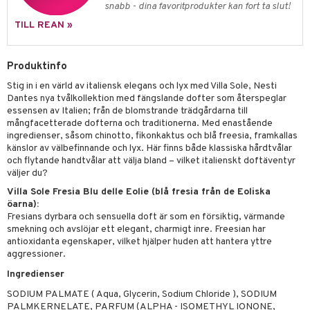
p 10
snabb - dina favoritprodukter kan fort ta slut!
 & svar
produkter
produkter
g 1: Rengöring
rd
TILL REAN »
produkt
göring
cialprodukter
g 2: Exfoliering
oliering och masker
p
elningen
Produktinfo
rum
g 3: Fukt
tvård
sh
tik
Stig in i en värld av italiensk elegans och lyx med Villa Sole, Nesti
gg & Mustasch
d- och kroppsvård
n
matics Elixir
dd
Dantes nya tvålkollektion med fängslande dofter som återspeglar
essensen av Italien; från de blomstrande trädgårdarna till
produkter
n- och läppvård
cealer
yx
skydd
n
mångfacetterade dofterna och traditionerna. Med enastående
ingredienser, såsom chinotto, fikonkaktus och blå freesia, framkallas
cialprodukter
göring
liner
nique Happy
teg till män
känslor av välbefinnande och lyx. Här finns både klassiska hårdtvålar
och flytande handtvålar att välja bland – vilket italienskt doftäventyr
rum
ndation
nique Happy For Men
oliering
väljer du?
pstift
Villa Sole Fresia Blu delle Eolie (blå fresia från de Eoliska
t och skydd
öarna):
gloss
dvård
Fresians dyrbara och sensuella doft är som en försiktig, värmande
smekning och avslöjar ett elegant, charmigt inre. Freesian har
liner
ning och rengöring
antioxidanta egenskaper, vilket hjälper huden att hantera yttre
aggressioner.
e-up penslar
Ingredienser
cara
SODIUM PALMATE ( Aqua, Glycerin, Sodium Chloride ), SODIUM
PALMKERNELATE, PARFUM (ALPHA - ISOMETHYL IONONE,
onskugga