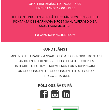
ÖPPETTIDER: MÅN.-FRE. 9.00 - 15.00
LUNCHSTÄNGT 12.00 - 13.00
TELEFONKUNDTJÄNSTEN HÅLLER STÄNGT 29 JUNI–27 JULI.
KONTAKTA OSS GÄRNA VIA E-POST SÅ HJÄLPER VI DIG SÅ
SNART SOM MÖJLIGT.
INFO@SHOPPING4NET.COM
KUNDTJÄNST
MIN PROFIL
FRÅGOR & SVAR
GLÖMT LÖSENORD
KONTAKT
ÄR DU EN INFLUENCER?
BLI AFFILIATE
COOKIES
INTEGRITETSPOLICY
KÖPVILLKOR FÖR SHOPPING4NET
OM SHOPPING4NET
SHOPPING4NET BEAUTYSTORE
TRYGG E-HANDEL
FÖLJ OSS ÄVEN PÅ