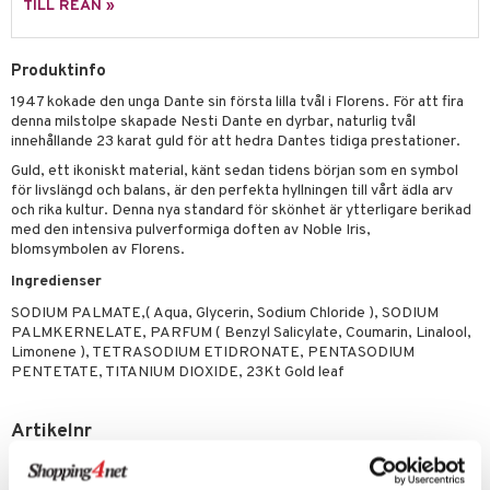
p 10
TILL REAN »
 & svar
produkter
produkter
g 1: Rengöring
rd
produkt
göring
cialprodukter
Produktinfo
g 2: Exfoliering
oliering och masker
p
elningen
1947 kokade den unga Dante sin första lilla tvål i Florens. För att fira
rum
g 3: Fukt
tvård
sh
denna milstolpe skapade Nesti Dante en dyrbar, naturlig tvål
tik
innehållande 23 karat guld för att hedra Dantes tidiga prestationer.
gg & Mustasch
d- och kroppsvård
n
matics Elixir
dd
Guld, ett ikoniskt material, känt sedan tidens början som en symbol
produkter
n- och läppvård
cealer
yx
skydd
för livslängd och balans, är den perfekta hyllningen till vårt ädla arv
n
och rika kultur. Denna nya standard för skönhet är ytterligare berikad
cialprodukter
göring
liner
nique Happy
teg till män
med den intensiva pulverformiga doften av Noble Iris,
blomsymbolen av Florens.
rum
ndation
nique Happy For Men
oliering
Ingredienser
pstift
t och skydd
SODIUM PALMATE,( Aqua, Glycerin, Sodium Chloride ), SODIUM
PALMKERNELATE, PARFUM ( Benzyl Salicylate, Coumarin, Linalool,
gloss
dvård
Limonene ), TETRASODIUM ETIDRONATE, PENTASODIUM
PENTETATE, TITANIUM DIOXIDE, 23Kt Gold leaf
liner
ning och rengöring
e-up penslar
Artikelnr
cara
CND25-0Z-250-XX-XX
onskugga