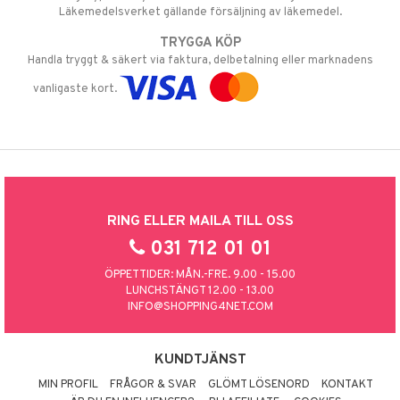
Läkemedelsverket gällande försäljning av läkemedel.
TRYGGA KÖP
Handla tryggt & säkert via faktura, delbetalning eller marknadens
vanligaste kort.
RING ELLER MAILA TILL OSS
031 712 01 01
ÖPPETTIDER: MÅN.-FRE. 9.00 - 15.00
LUNCHSTÄNGT 12.00 - 13.00
INFO@SHOPPING4NET.COM
KUNDTJÄNST
MIN PROFIL
FRÅGOR & SVAR
GLÖMT LÖSENORD
KONTAKT