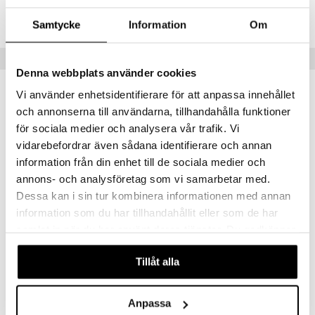
Lägsta pris senaste 30 dagarna: 99 kr
mer
Samtycke
Information
Om
er
Tips till dig
Denna webbplats använder cookies
Vi använder enhetsidentifierare för att anpassa innehållet
och annonserna till användarna, tillhandahålla funktioner
för sociala medier och analysera vår trafik. Vi
vidarebefordrar även sådana identifierare och annan
information från din enhet till de sociala medier och
annons- och analysföretag som vi samarbetar med.
Dessa kan i sin tur kombinera informationen med annan
information som du har tillhandahållit eller som de har
samlat in när du har använt deras tjänster. Du godkänner
Il Frutteto Liquid Soap
Marsiglia Toscano Muschio Bianco - Soap
våra cookies vid fortsatt användande av vår webbplats.
NESTI DANTE
NESTI DANTE
Tillåt alla
115
85
kr
kr
Anpassa