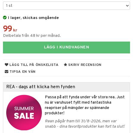
 & Gelé
cialprodukter
ymprodukter
I lager, skickas omgående
m
99
y spray
en
kr
Delbetala från 48 kr per månad.
tljus & Rumsdoft
mband
om
LÄGG I KUNDVAGNEN
 de cologne
sband
 de parfum
hängen
lsam
apotek
rd
dukter
LÄGG TILL PÅ ÖNSKELISTA
SKRIV RECENSION
 de toilette
gar
ktriska trimmers
iktscremer
gon
vård
ärer
TIPSA EN VÄN
tset
avfall
n utan sol
ylotion
e
m
REA - dags att klicka hem fynden
färg
tset
n utan sol
er shave balm
pa
Passa på att fynda under vår stora rea. Just
hampo
sk
odorant
er shave lotion
inser
nu är varuhuset fyllt med fantastiska
reapriser på mängder av spännande
ling produkter
essärer
chgelé & tvål
 de cologne
UE
produkter!
lbehör
oncremer
ndvård
Rean pågår fram till 31/8-2026, men var
 de toilette
nique
snabb - dina favoritprodukter kan fort ta slut!
änst
ling
borttagning
tset