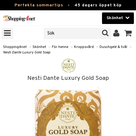
Perfekta sommartips
-
45 dagars öppet köp
Skönhet
RKEN
Skönhet
M BRANDS
T
Kontaktlinser
Shopping4net
»
Skönhet
»
För henne
»
Kroppsvård
»
Duschgelé & tvål
»
Nesti Dante Luxury Gold Soap
JER
Hälsokost
ODUKTER
Apotek
TKORT
Nesti Dante Luxury Gold Soap
Fitness
e
Hem & Inredning
Leksaker, Barn & Baby
essoarer
rd
Varumärken
lsam
iktscremer
tika
Kampanjer
star / Kammar
 hy
iktsvård
t Set
vård