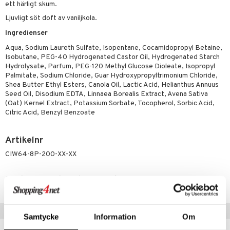
p 10
ett härligt skum.
 & svar
produkter
produkter
g 1: Rengöring
rd
Ljuvligt söt doft av vaniljkola.
produkt
göring
cialprodukter
Ingredienser
g 2: Exfoliering
oliering och masker
p
elningen
Aqua, Sodium Laureth Sulfate, Isopentane, Cocamidopropyl Betaine,
rum
g 3: Fukt
tvård
sh
Isobutane, PEG-40 Hydrogenated Castor Oil, Hydrogenated Starch
tik
Hydrolysate, Parfum, PEG-120 Methyl Glucose Dioleate, Isopropyl
gg & Mustasch
d- och kroppsvård
n
matics Elixir
dd
Palmitate, Sodium Chloride, Guar Hydroxypropyltrimonium Chloride,
produkter
Shea Butter Ethyl Esters, Canola Oil, Lactic Acid, Helianthus Annuus
n- och läppvård
cealer
yx
skydd
n
Seed Oil, Disodium EDTA, Linnaea Borealis Extract, Avena Sativa
cialprodukter
(Oat) Kernel Extract, Potassium Sorbate, Tocopherol, Sorbic Acid,
göring
liner
nique Happy
teg till män
Citric Acid, Benzyl Benzoate
rum
ndation
nique Happy For Men
oliering
Artikelnr
pstift
t och skydd
CIW64-8P-200-XX-XX
gloss
dvård
liner
ning och rengöring
Lägsta pris senaste 30 dagarna: 95 kr
e-up penslar
Populära produkter
cara
Samtycke
Information
Om
onskugga