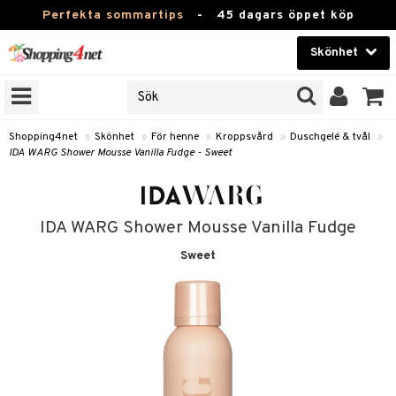
Perfekta sommartips
-
45 dagars öppet köp
Skönhet
RKEN
Skönhet
M BRANDS
T
Kontaktlinser
Shopping4net
»
Skönhet
»
För henne
»
Kroppsvård
»
Duschgelé & tvål
»
IDA WARG Shower Mousse Vanilla Fudge - Sweet
JER
Hälsokost
ODUKTER
Apotek
TKORT
IDA WARG Shower Mousse Vanilla Fudge
Fitness
Sweet
e
Hem & Inredning
Leksaker, Barn & Baby
essoarer
rd
Varumärken
lsam
iktscremer
tika
Kampanjer
star / Kammar
 hy
iktsvård
t Set
vård