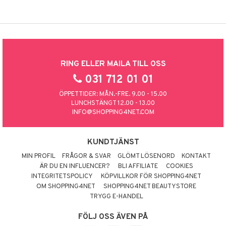
RING ELLER MAILA TILL OSS
031 712 01 01
ÖPPETTIDER: MÅN.-FRE. 9.00 - 15.00
LUNCHSTÄNGT 12.00 - 13.00
INFO@SHOPPING4NET.COM
KUNDTJÄNST
MIN PROFIL
FRÅGOR & SVAR
GLÖMT LÖSENORD
KONTAKT
ÄR DU EN INFLUENCER?
BLI AFFILIATE
COOKIES
INTEGRITETSPOLICY
KÖPVILLKOR FÖR SHOPPING4NET
OM SHOPPING4NET
SHOPPING4NET BEAUTYSTORE
TRYGG E-HANDEL
FÖLJ OSS ÄVEN PÅ