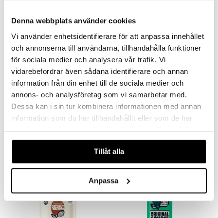
mer
Denna webbplats använder cookies
er
Vi använder enhetsidentifierare för att anpassa innehållet
och annonserna till användarna, tillhandahålla funktioner
för sociala medier och analysera vår trafik. Vi
vidarebefordrar även sådana identifierare och annan
information från din enhet till de sociala medier och
annons- och analysföretag som vi samarbetar med.
Original Source Vanilla & Raspberry Shower
Original Source Coconut & Shea Butter Shower
Dessa kan i sin tur kombinera informationen med annan
ORIGINAL SOURCE
ORIGINAL SOURCE
information som du har tillhandahållit eller som de har
samlat in när du har använt deras tjänster. Du godkänner
19
19
kr
kr
våra cookies vid fortsatt användande av vår webbplats.
Tillåt alla
Anpassa