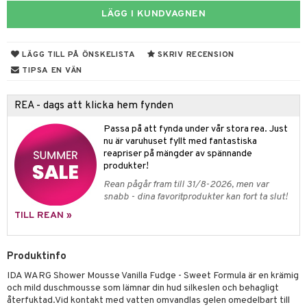
LÄGG I KUNDVAGNEN
 & Gelé
cialprodukter
ymprodukter
m
LÄGG TILL PÅ ÖNSKELISTA
SKRIV RECENSION
y spray
en
TIPSA EN VÄN
tljus & Rumsdoft
mband
om
REA - dags att klicka hem fynden
 de cologne
sband
Passa på att fynda under vår stora rea. Just
 de parfum
hängen
lsam
apotek
rd
dukter
nu är varuhuset fyllt med fantastiska
reapriser på mängder av spännande
 de toilette
gar
ktriska trimmers
iktscremer
gon
vård
ärer
produkter!
tset
avfall
Rean pågår fram till 31/8-2026, men var
n utan sol
ylotion
e
m
snabb - dina favoritprodukter kan fort ta slut!
färg
tset
n utan sol
er shave balm
pa
TILL REAN »
hampo
sk
odorant
er shave lotion
inser
ling produkter
Produktinfo
essärer
chgelé & tvål
 de cologne
UE
IDA WARG Shower Mousse Vanilla Fudge - Sweet Formula är en krämig
lbehör
oncremer
ndvård
 de toilette
nique
och mild duschmousse som lämnar din hud silkeslen och behagligt
änst
återfuktad.Vid kontakt med vatten omvandlas gelen omedelbart till
ling
borttagning
tset