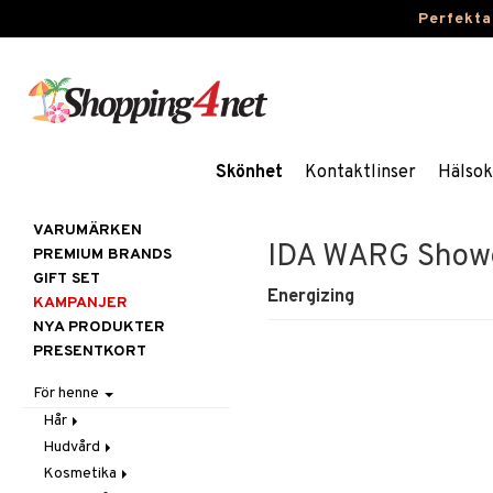
Perfekta
Skönhet
Kontaktlinser
Hälsok
VARUMÄRKEN
IDA WARG Showe
PREMIUM BRANDS
GIFT SET
Energizing
KAMPANJER
NYA PRODUKTER
PRESENTKORT
För henne
Hår
Hudvård
Accessoarer
Kosmetika
Balsam
Ansiktscremer