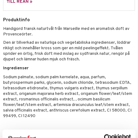
p 10
TILL REAN »
 & svar
produkter
produkter
g 1: Rengöring
rd
produkt
göring
cialprodukter
Produktinfo
g 2: Exfoliering
oliering och masker
p
elningen
Handgjord fransk naturtvål från Marseille med en aromatisk doft av
rum
g 3: Fukt
tvård
sh
Provenceörter.
tik
gg & Mustasch
d- och kroppsvård
n
Den är tillverkad av naturliga och vegetabiliska ingredienser, löddrar
matics Elixir
dd
rikligt och innehåller kross som ger en mild peelingeffekt. Tvålen
produkter
n- och läppvård
cealer
yx
skydd
sprider en örtig, frisk doft med inslag av sydfransk natur, rengör på
n
djupet och lämnar huden mjuk och fräsch.
cialprodukter
göring
liner
nique Happy
teg till män
Ingredienser
rum
ndation
nique Happy For Men
oliering
Sodium palmate, sodium palm kernelate, aqua, parfum,
butyrospermum parkii, glycerin, sodium chloride, tetrasodium EDTA,
pstift
t och skydd
tetrasodium etidronate, thymus vulgaris extract, thymus serpillum
extract, origanum majorana herb extract, origanum flower/leaf/stem
gloss
dvård
extract, rosmarinus officinalis extract, , ocimum basilicum
flower/leaf/stem extract, artemisia dracunculus leaf/stem extract,
liner
ning och rengöring
salvia officinalis extract, anthriscus cerefolium extract, CI 58000, CI
99499, CI 12490
e-up penslar
cara
Artikelnr
onskugga