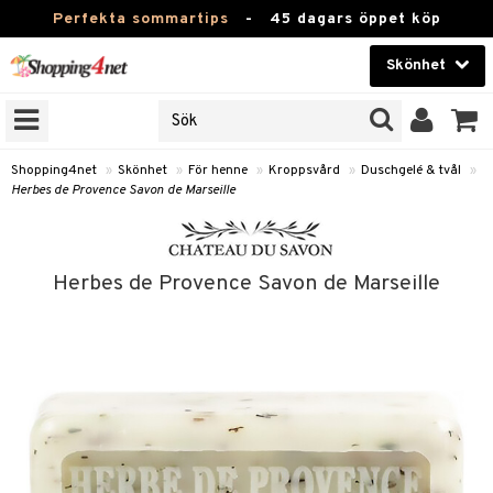
Perfekta sommartips
-
45 dagars öppet köp
Skönhet
RKEN
Skönhet
M BRANDS
T
Kontaktlinser
Shopping4net
»
Skönhet
»
För henne
»
Kroppsvård
»
Duschgelé & tvål
»
Herbes de Provence Savon de Marseille
JER
Hälsokost
ODUKTER
Apotek
TKORT
Herbes de Provence Savon de Marseille
Fitness
e
Hem & Inredning
Leksaker, Barn & Baby
essoarer
rd
Varumärken
lsam
iktscremer
tika
Kampanjer
star / Kammar
 hy
iktsvård
t Set
vård