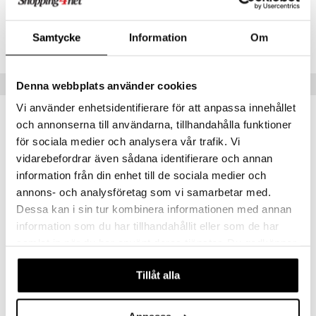
CCM33-V6-125-XX-XX
mer
Samtycke
Information
Om
Lägsta pris senaste 30 dagarna: 39 kr
er
Populära produkter
Denna webbplats använder cookies
Vi använder enhetsidentifierare för att anpassa innehållet
och annonserna till användarna, tillhandahålla funktioner
för sociala medier och analysera vår trafik. Vi
vidarebefordrar även sådana identifierare och annan
information från din enhet till de sociala medier och
annons- och analysföretag som vi samarbetar med.
Dessa kan i sin tur kombinera informationen med annan
information som du har tillhandahållit eller som de har
samlat in när du har använt deras tjänster. Du godkänner
våra cookies vid fortsatt användande av vår webbplats.
Original Source Vanilla & Raspberry Shower
Original Source Tingly Mint & Teatree Shower
Tillåt alla
ORIGINAL SOURCE
ORIGINAL SOURCE
19
19
kr
kr