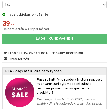
 & Gelé
cialprodukter
ymprodukter
I lager, skickas omgående
m
39
y spray
en
kr
Delbetala från 43 kr per månad.
tljus & Rumsdoft
mband
om
LÄGG I KUNDVAGNEN
 de cologne
sband
 de parfum
hängen
lsam
apotek
rd
dukter
LÄGG TILL PÅ ÖNSKELISTA
SKRIV RECENSION
 de toilette
gar
ktriska trimmers
iktscremer
gon
vård
ärer
TIPSA EN VÄN
tset
avfall
n utan sol
ylotion
e
m
REA - dags att klicka hem fynden
färg
tset
n utan sol
er shave balm
pa
Passa på att fynda under vår stora rea. Just
hampo
sk
odorant
er shave lotion
inser
nu är varuhuset fyllt med fantastiska
reapriser på mängder av spännande
ling produkter
essärer
chgelé & tvål
 de cologne
UE
produkter!
lbehör
oncremer
ndvård
Rean pågår fram till 31/8-2026, men var
 de toilette
nique
snabb - dina favoritprodukter kan fort ta slut!
änst
ling
borttagning
tset