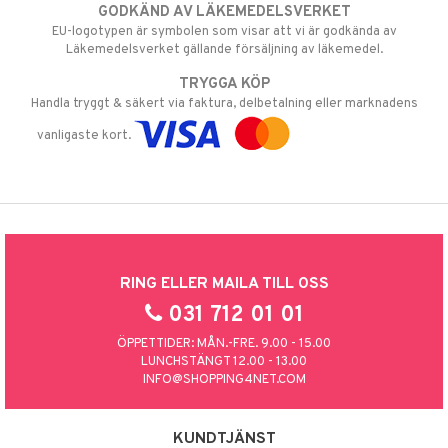
GODKÄND AV LÄKEMEDELSVERKET
EU-logotypen är symbolen som visar att vi är godkända av
Läkemedelsverket gällande försäljning av läkemedel.
TRYGGA KÖP
Handla tryggt & säkert via faktura, delbetalning eller marknadens
vanligaste kort.
RING ELLER MAILA TILL OSS
031 712 01 01
ÖPPETTIDER: MÅN.-FRE. 9.00 - 15.00
LUNCHSTÄNGT 12.00 - 13.00
INFO@SHOPPING4NET.COM
KUNDTJÄNST