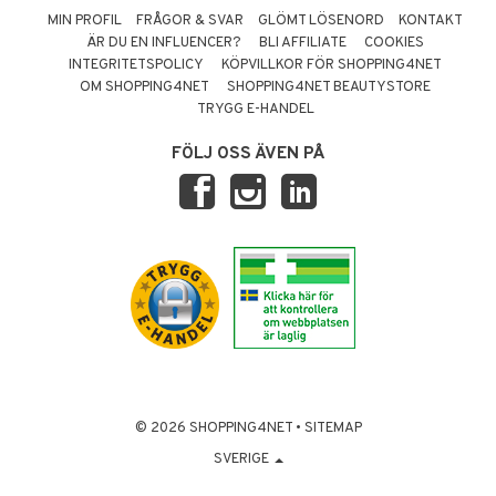
MIN PROFIL
FRÅGOR & SVAR
GLÖMT LÖSENORD
KONTAKT
ÄR DU EN INFLUENCER?
BLI AFFILIATE
COOKIES
INTEGRITETSPOLICY
KÖPVILLKOR FÖR SHOPPING4NET
OM SHOPPING4NET
SHOPPING4NET BEAUTYSTORE
TRYGG E-HANDEL
FÖLJ OSS ÄVEN PÅ
© 2026 SHOPPING4NET
•
SITEMAP
SVERIGE