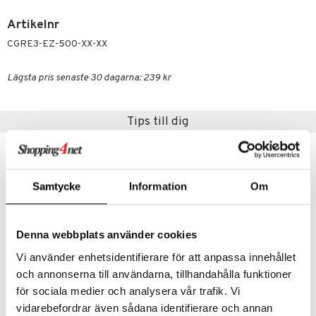
p 10
 & svar
produkter
produkter
Artikelnr
g 1: Rengöring
rd
produkt
göring
CGRE3-EZ-500-XX-XX
cialprodukter
g 2: Exfoliering
oliering och masker
p
elningen
rum
g 3: Fukt
tvård
sh
Lägsta pris senaste 30 dagarna: 239 kr
tik
gg & Mustasch
d- och kroppsvård
n
matics Elixir
dd
produkter
Tips till dig
n- och läppvård
cealer
yx
skydd
n
cialprodukter
göring
liner
nique Happy
teg till män
rum
ndation
nique Happy For Men
oliering
Samtycke
Information
Om
pstift
t och skydd
gloss
dvård
Denna webbplats använder cookies
liner
ning och rengöring
Vi använder enhetsidentifierare för att anpassa innehållet
e-up penslar
och annonserna till användarna, tillhandahålla funktioner
för sociala medier och analysera vår trafik. Vi
cara
Green Tea - Body Lotion with Pump
Green Tea - Energizing Bath & Shower Gel
vidarebefordrar även sådana identifierare och annan
ELIZABETH ARDEN
ELIZABETH ARDEN
onskugga