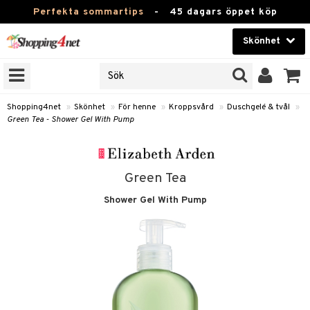
Perfekta sommartips
-
45 dagars öppet köp
Skönhet
RKEN
Skönhet
M BRANDS
T
Kontaktlinser
Shopping4net
»
Skönhet
»
För henne
»
Kroppsvård
»
Duschgelé & tvål
»
Green Tea - Shower Gel With Pump
JER
Hälsokost
ODUKTER
Apotek
TKORT
Green Tea
Fitness
Shower Gel With Pump
e
Hem & Inredning
Leksaker, Barn & Baby
essoarer
rd
Varumärken
lsam
iktscremer
tika
Kampanjer
star / Kammar
 hy
iktsvård
t Set
vård