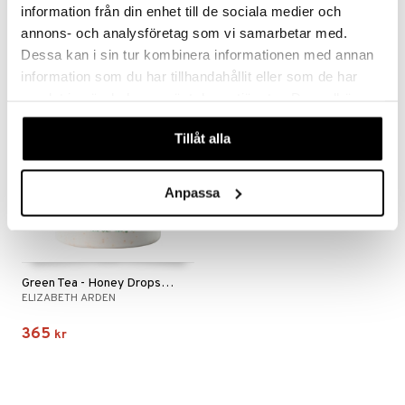
information från din enhet till de sociala medier och
mer
239
235
annons- och analysföretag som vi samarbetar med.
kr
kr
Dessa kan i sin tur kombinera informationen med annan
er
information som du har tillhandahållit eller som de har
samlat in när du har använt deras tjänster. Du godkänner
våra cookies vid fortsatt användande av vår webbplats.
Tillåt alla
Anpassa
Green Tea - Honey Drops Body Cream
ELIZABETH ARDEN
365
kr