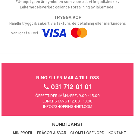
EU-logotypen är symbolen som visar att vi är godkända av
Läkemedelsverket gällande försäljning av läkemedel.
TRYGGA KÖP
Handla tryggt & säkert via faktura, delbetalning eller marknadens
vanligaste kort.
RING ELLER MAILA TILL OSS
031 712 01 01
ÖPPETTIDER: MÅN.-FRE. 9.00 - 15.00
LUNCHSTÄNGT 12.00 - 13.00
INFO@SHOPPING4NET.COM
KUNDTJÄNST
MIN PROFIL
FRÅGOR & SVAR
GLÖMT LÖSENORD
KONTAKT