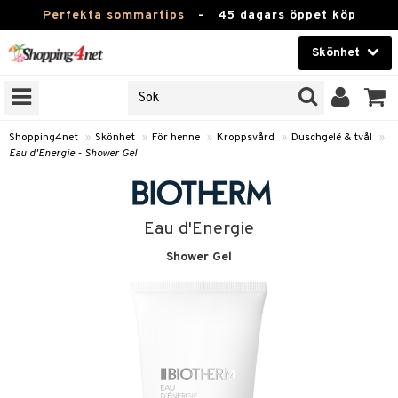
Perfekta sommartips
-
45 dagars öppet köp
Skönhet
RKEN
Skönhet
M BRANDS
T
Kontaktlinser
Shopping4net
»
Skönhet
»
För henne
»
Kroppsvård
»
Duschgelé & tvål
»
Eau d'Energie - Shower Gel
JER
Hälsokost
ODUKTER
Apotek
TKORT
Eau d'Energie
Fitness
Shower Gel
e
Hem & Inredning
Leksaker, Barn & Baby
essoarer
rd
Varumärken
lsam
iktscremer
tika
Kampanjer
star / Kammar
 hy
iktsvård
t Set
vård