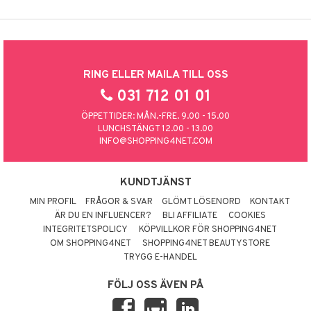
RING ELLER MAILA TILL OSS
031 712 01 01
ÖPPETTIDER: MÅN.-FRE. 9.00 - 15.00
LUNCHSTÄNGT 12.00 - 13.00
INFO@SHOPPING4NET.COM
KUNDTJÄNST
MIN PROFIL
FRÅGOR & SVAR
GLÖMT LÖSENORD
KONTAKT
ÄR DU EN INFLUENCER?
BLI AFFILIATE
COOKIES
INTEGRITETSPOLICY
KÖPVILLKOR FÖR SHOPPING4NET
OM SHOPPING4NET
SHOPPING4NET BEAUTYSTORE
TRYGG E-HANDEL
FÖLJ OSS ÄVEN PÅ