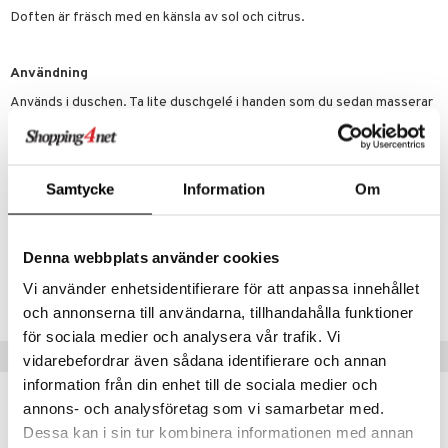
p 10
 & svar
Doften är fräsch med en känsla av sol och citrus.
produkter
produkter
g 1: Rengöring
rd
produkt
göring
cialprodukter
g 2: Exfoliering
oliering och masker
p
Användning
elningen
rum
g 3: Fukt
Används i duschen. Ta lite duschgelé i handen som du sedan masserar
tvård
sh
in på kroppen tills gelen löddrar. Skölj av med rikligt med vatten.
tik
gg & Mustasch
d- och kroppsvård
n
Undvik kontakt med ögonpartiet.
matics Elixir
dd
produkter
n- och läppvård
cealer
yx
skydd
n
Samtycke
Information
Om
cialprodukter
göring
liner
nique Happy
teg till män
Artikelnr
rum
ndation
nique Happy For Men
oliering
CBTEF-BT-200-XX-XX
Denna webbplats använder cookies
pstift
t och skydd
Vi använder enhetsidentifierare för att anpassa innehållet
Lägsta pris senaste 30 dagarna: 249 kr
gloss
dvård
och annonserna till användarna, tillhandahålla funktioner
för sociala medier och analysera vår trafik. Vi
liner
ning och rengöring
Tips till dig
vidarebefordrar även sådana identifierare och annan
e-up penslar
information från din enhet till de sociala medier och
-33%
annons- och analysföretag som vi samarbetar med.
cara
Dessa kan i sin tur kombinera informationen med annan
onskugga