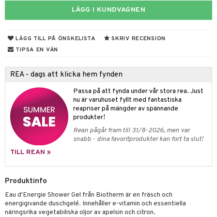
LÄGG I KUNDVAGNEN
 & Gelé
cialprodukter
ymprodukter
m
LÄGG TILL PÅ ÖNSKELISTA
SKRIV RECENSION
y spray
en
TIPSA EN VÄN
tljus & Rumsdoft
mband
om
REA - dags att klicka hem fynden
 de cologne
sband
Passa på att fynda under vår stora rea. Just
 de parfum
hängen
lsam
apotek
rd
dukter
nu är varuhuset fyllt med fantastiska
reapriser på mängder av spännande
 de toilette
gar
ktriska trimmers
iktscremer
gon
vård
ärer
produkter!
tset
avfall
Rean pågår fram till 31/8-2026, men var
n utan sol
ylotion
e
m
snabb - dina favoritprodukter kan fort ta slut!
färg
tset
n utan sol
er shave balm
pa
TILL REAN »
hampo
sk
odorant
er shave lotion
inser
ling produkter
Produktinfo
essärer
chgelé & tvål
 de cologne
UE
Eau d'Energie Shower Gel från Biotherm är en fräsch och
lbehör
oncremer
ndvård
 de toilette
nique
energigivande duschgelé. Innehåller e-vitamin och essentiella
änst
näringsrika vegetabiliska oljor av apelsin och citron.
ling
borttagning
tset