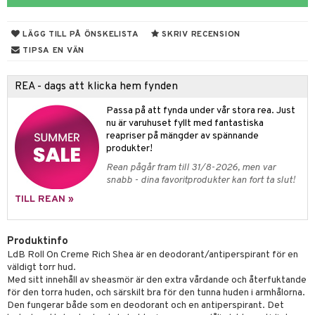
 & Gelé
cialprodukter
LÄGG TILL PÅ ÖNSKELISTA
SKRIV RECENSION
ymprodukter
m
TIPSA EN VÄN
y spray
en
REA - dags att klicka hem fynden
tljus & Rumsdoft
mband
om
Passa på att fynda under vår stora rea. Just
 de cologne
sband
nu är varuhuset fyllt med fantastiska
reapriser på mängder av spännande
 de parfum
hängen
lsam
apotek
rd
dukter
produkter!
 de toilette
gar
ktriska trimmers
iktscremer
gon
vård
ärer
Rean pågår fram till 31/8-2026, men var
snabb - dina favoritprodukter kan fort ta slut!
tset
avfall
n utan sol
ylotion
e
m
TILL REAN »
färg
tset
n utan sol
er shave balm
pa
hampo
sk
odorant
er shave lotion
Produktinfo
inser
LdB Roll On Creme Rich Shea är en deodorant/antiperspirant för en
ling produkter
essärer
chgelé & tvål
 de cologne
UE
väldigt torr hud.
Med sitt innehåll av sheasmör är den extra vårdande och återfuktande
lbehör
oncremer
ndvård
 de toilette
nique
för den torra huden, och särskilt bra för den tunna huden i armhålorna.
änst
Den fungerar både som en deodorant och en antiperspirant. Det
ling
borttagning
tset