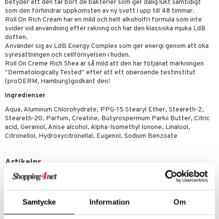
p 10
betyder att den tar bort de bakterier som ger dålig lukt samtidigt
 & svar
som den förhindrar uppkomsten av ny svett i upp till 48 timmar.
produkter
produkter
g 1: Rengöring
rd
Roll On Rich Cream har en mild och helt alkoholfri formula som inte
produkt
svider vid användning efter rakning och har den klassiska mjuka LdB
göring
cialprodukter
g 2: Exfoliering
oliering och masker
p
doften.
elningen
Använder sig av LdB Energy Complex som ger energi genom att öka
rum
g 3: Fukt
tvård
sh
syresättningen och cellförnyelsen i huden.
tik
gg & Mustasch
Roll On Creme Rich Shea är så mild att den har fötjänat märkningen
d- och kroppsvård
n
matics Elixir
dd
"Dermatologically Tested" efter att ett oberoende testinstitut
produkter
(proDERM, Hamburg)godkänt den!
n- och läppvård
cealer
yx
skydd
n
Ingredienser
cialprodukter
göring
liner
nique Happy
teg till män
Aqua, Aluminum Chlorohydrate, PPG-15 Stearyl Ether, Steareth-2,
rum
ndation
nique Happy For Men
Steareth-20, Parfum, Creatine, Butyrospermum Parkii Butter, Citric
oliering
acid, Geraniol, Anise alcohol, Alpha-Isomethyl Ionone, Linalool,
pstift
t och skydd
Citronellol, Hydroxycitronellal, Eugenol, Sodium Benzoate
gloss
dvård
Artikelnr
liner
ning och rengöring
CLDB3-L7-60-XX-XX
e-up penslar
Lägsta pris senaste 30 dagarna: 29 kr
cara
Samtycke
Information
Om
onskugga