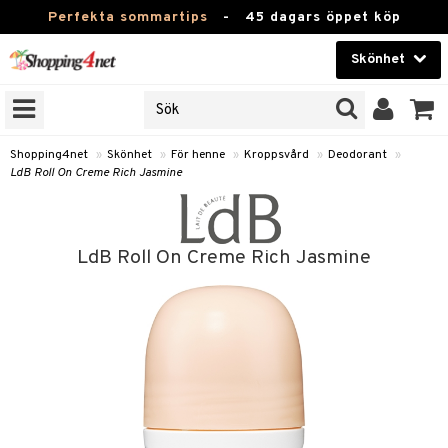
Perfekta sommartips
-
45 dagars öppet köp
Skönhet
RKEN
Skönhet
M BRANDS
T
Kontaktlinser
Shopping4net
»
Skönhet
»
För henne
»
Kroppsvård
»
Deodorant
»
LdB Roll On Creme Rich Jasmine
JER
Hälsokost
ODUKTER
Apotek
TKORT
LdB Roll On Creme Rich Jasmine
Fitness
e
Hem & Inredning
Leksaker, Barn & Baby
essoarer
rd
Varumärken
lsam
iktscremer
tika
Kampanjer
star / Kammar
 hy
iktsvård
t Set
vård