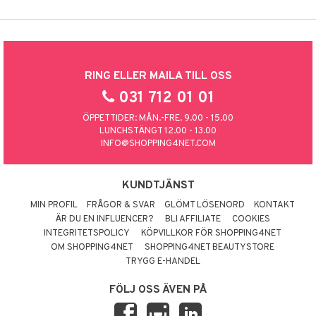
RING ELLER MAILA TILL OSS
031 712 01 01
ÖPPETTIDER: MÅN.-FRE. 9.00 - 15.00
LUNCHSTÄNGT 12.00 - 13.00
INFO@SHOPPING4NET.COM
KUNDTJÄNST
MIN PROFIL
FRÅGOR & SVAR
GLÖMT LÖSENORD
KONTAKT
ÄR DU EN INFLUENCER?
BLI AFFILIATE
COOKIES
INTEGRITETSPOLICY
KÖPVILLKOR FÖR SHOPPING4NET
OM SHOPPING4NET
SHOPPING4NET BEAUTYSTORE
TRYGG E-HANDEL
FÖLJ OSS ÄVEN PÅ