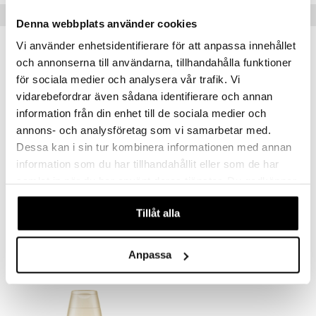
Tips till dig
mer
Denna webbplats använder cookies
Vi använder enhetsidentifierare för att anpassa innehållet
er
och annonserna till användarna, tillhandahålla funktioner
för sociala medier och analysera vår trafik. Vi
vidarebefordrar även sådana identifierare och annan
information från din enhet till de sociala medier och
annons- och analysföretag som vi samarbetar med.
Dessa kan i sin tur kombinera informationen med annan
information som du har tillhandahållit eller som de har
samlat in när du har använt deras tjänster. Du godkänner
LdB Bronze - Tinted Day Cream
LdB Creme Rich Jasmine Hand Soap
våra cookies vid fortsatt användande av vår webbplats.
LDB
LDB
Tillåt alla
57
27
kr
kr
Anpassa