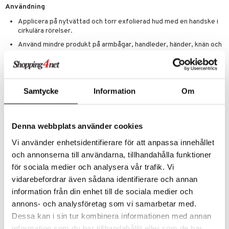
Användning
mer
Applicera på nytvättad och torr exfolierad hud med en handske i
cirkulära rörelser.
er
Använd mindre produkt på armbågar, handleder, händer, knän och
fötter.
Verkningstid 1-8 timmar.
Skölj i ljummet vatten utan tvål.
Samtycke
Information
Om
Ingredienser
Aqua (Water), Propylene Glycol, Dihydroxyacetone, Peg-6
Caprylic/Capric Glycerides, Caramel, Dihydroxypropyl Peg-5
Denna webbplats använder cookies
Linoleammonium Chloride, Peg-7 Glyceryl Cocoate, Phenoxyethanol,
Caprylyl Glycol, Potassium Sorbate, Hexylene Glycol, Melanin, Argania
Vi använder enhetsidentifierare för att anpassa innehållet
Spinosa (Argan) Kernel Oil, Macadamia Integrifolia (Macadamia) Seed
och annonserna till användarna, tillhandahålla funktioner
Oil, Cocos Nucifera (Coconut) Oil, Simmondsia Chinensis (Jojoba)
Seed Oil, Rosa Canina (Rosehip) Fruit Oil, Vitis Vinifera (Grape) Seed
för sociala medier och analysera vår trafik. Vi
Oil, Persea Gratissima (Avocado) Oil, Cucumis Sativus (Cucumber)
vidarebefordrar även sådana identifierare och annan
Fruit Extract, Ascorbic Acid (Vitamin C), Tocopheryl Acetate (Vitamin
information från din enhet till de sociala medier och
E), Yellow 5 (CI 19140), Green 5 (CI 61570), Red 40 (CI 16035), Red
33 (CI 17200), Blue 1 (CI 42090), Yellow 6 (CI 15985)
annons- och analysföretag som vi samarbetar med.
Dessa kan i sin tur kombinera informationen med annan
information som du har tillhandahållit eller som de har