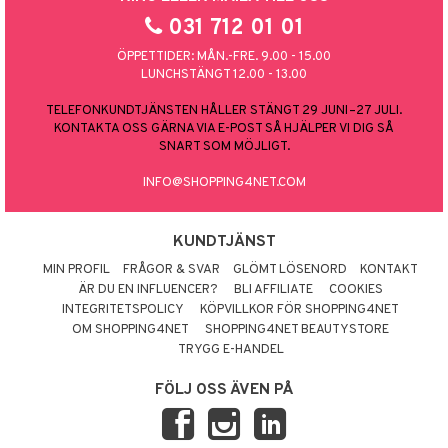
031 712 01 01
ÖPPETTIDER: MÅN.-FRE. 9.00 - 15.00
LUNCHSTÄNGT 12.00 - 13.00
TELEFONKUNDTJÄNSTEN HÅLLER STÄNGT 29 JUNI–27 JULI.
KONTAKTA OSS GÄRNA VIA E-POST SÅ HJÄLPER VI DIG SÅ
SNART SOM MÖJLIGT.
INFO@SHOPPING4NET.COM
KUNDTJÄNST
MIN PROFIL
FRÅGOR & SVAR
GLÖMT LÖSENORD
KONTAKT
ÄR DU EN INFLUENCER?
BLI AFFILIATE
COOKIES
INTEGRITETSPOLICY
KÖPVILLKOR FÖR SHOPPING4NET
OM SHOPPING4NET
SHOPPING4NET BEAUTYSTORE
TRYGG E-HANDEL
FÖLJ OSS ÄVEN PÅ