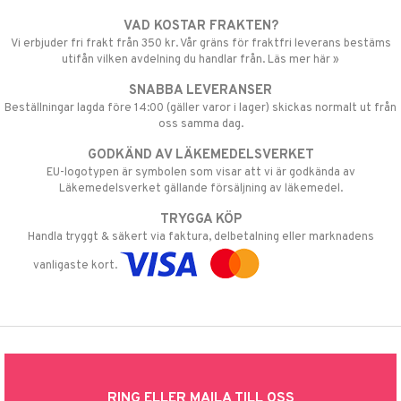
VAD KOSTAR FRAKTEN?
Vi erbjuder fri frakt från 350 kr. Vår gräns för fraktfri leverans bestäms
utifån vilken avdelning du handlar från. Läs mer här »
SNABBA LEVERANSER
Beställningar lagda före 14:00 (gäller varor i lager) skickas normalt ut från
oss samma dag.
GODKÄND AV LÄKEMEDELSVERKET
EU-logotypen är symbolen som visar att vi är godkända av
Läkemedelsverket gällande försäljning av läkemedel.
TRYGGA KÖP
Handla tryggt & säkert via faktura, delbetalning eller marknadens
vanligaste kort.
RING ELLER MAILA TILL OSS