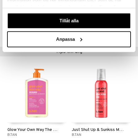
samlat in när du har använt deras tjänster. Du godkänner
Artikelnr
våra cookies vid fortsatt användande av vår webbplats.
CTN25-C4-200-XX-XX
Tillåt alla
Lägsta pris senaste 30 dagarna: 142 kr
Anpassa
Tips till dig
Glow Your Own Way The OG Glow - Clear Self Tan Gel
Just Shut Up & Sunkiss Me Whipped Gradual Tan
B.TAN
B.TAN