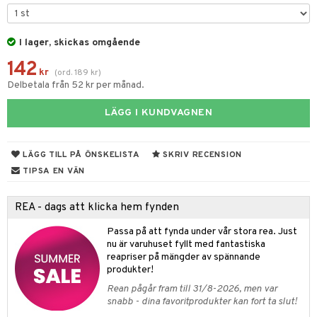
 & Gelé
cialprodukter
ymprodukter
I lager, skickas omgående
m
142
y spray
en
kr
(
ord.
189
kr
)
Delbetala från 52 kr per månad.
tljus & Rumsdoft
mband
om
LÄGG I KUNDVAGNEN
 de cologne
sband
 de parfum
hängen
lsam
apotek
rd
dukter
LÄGG TILL PÅ ÖNSKELISTA
SKRIV RECENSION
 de toilette
gar
ktriska trimmers
iktscremer
gon
vård
ärer
TIPSA EN VÄN
tset
avfall
n utan sol
ylotion
e
m
REA - dags att klicka hem fynden
färg
tset
n utan sol
er shave balm
pa
Passa på att fynda under vår stora rea. Just
hampo
sk
odorant
er shave lotion
inser
nu är varuhuset fyllt med fantastiska
reapriser på mängder av spännande
ling produkter
essärer
chgelé & tvål
 de cologne
UE
produkter!
lbehör
oncremer
ndvård
Rean pågår fram till 31/8-2026, men var
 de toilette
nique
snabb - dina favoritprodukter kan fort ta slut!
änst
ling
borttagning
tset