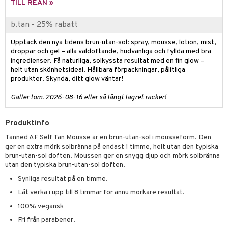
p 10
TILL REAN »
 & svar
produkter
produkter
g 1: Rengöring
rd
b.tan - 25% rabatt
produkt
göring
cialprodukter
g 2: Exfoliering
oliering och masker
p
Upptäck den nya tidens brun-utan-sol: spray, mousse, lotion, mist,
elningen
rum
droppar och gel – alla väldoftande, hudvänliga och fyllda med bra
g 3: Fukt
tvård
sh
ingredienser. Få naturliga, solkyssta resultat med en fin glow –
tik
gg & Mustasch
d- och kroppsvård
helt utan skönhetsideal. Hållbara förpackningar, pålitliga
n
matics Elixir
dd
produkter. Skynda, ditt glow väntar!
produkter
n- och läppvård
cealer
yx
skydd
n
Gäller tom. 2026-08-16 eller så långt lagret räcker!
cialprodukter
göring
liner
nique Happy
teg till män
rum
Produktinfo
ndation
nique Happy For Men
oliering
Tanned AF Self Tan Mousse är en brun-utan-sol i mousseform. Den
pstift
t och skydd
ger en extra mörk solbränna på endast 1 timme, helt utan den typiska
brun-utan-sol doften. Moussen ger en snygg djup och mörk solbränna
gloss
dvård
utan den typiska brun-utan-sol doften.
liner
ning och rengöring
Synliga resultat på en timme.
e-up penslar
Låt verka i upp till 8 timmar för ännu mörkare resultat.
100% vegansk
cara
Fri från parabener.
onskugga