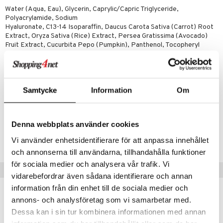
p 10
 & svar
Water (Aqua, Eau), Glycerin, Caprylic/Capric Triglyceride,
produkter
produkter
g 1: Rengöring
rd
Polyacrylamide, Sodium
produkt
Hyaluronate, C13-14 Isoparaffin, Daucus Carota Sativa (Carrot) Root
göring
cialprodukter
g 2: Exfoliering
oliering och masker
p
Extract, Oryza Sativa (Rice) Extract, Persea Gratissima (Avocado)
elningen
Fruit Extract, Cucurbita Pepo (Pumpkin), Panthenol, Tocopheryl
rum
g 3: Fukt
tvård
sh
Acetate, Phenoxyethanol, Hydroxypropylmethyl Cellulose, Caprylyl
tik
Glycol, Laureth-7, Polysorbate 20, Potassium Sorbate, Hexylene
gg & Mustasch
d- och kroppsvård
n
matics Elixir
dd
Glycol, Ceramide NP, Ceramide AP, Ceramide EOP, Phytosphingosine,
Cholesterol, Sodium Lauroyl Lactylate, Carbomer, Xanthan Gum,
produkter
n- och läppvård
cealer
yx
skydd
n
Ethylhexylglycerin, Citric Acid, Fragrance (Parfum), FD&C Red 40 (CI
Samtycke
Information
Om
16035), FD&C Yellow 5 (CI 19140)
cialprodukter
göring
liner
nique Happy
teg till män
rum
ndation
nique Happy For Men
oliering
Denna webbplats använder cookies
Artikelnr
pstift
t och skydd
CBF23-FM-236-XX-XX
Vi använder enhetsidentifierare för att anpassa innehållet
och annonserna till användarna, tillhandahålla funktioner
gloss
dvård
för sociala medier och analysera vår trafik. Vi
Tips till dig
liner
ning och rengöring
vidarebefordrar även sådana identifierare och annan
information från din enhet till de sociala medier och
e-up penslar
annons- och analysföretag som vi samarbetar med.
cara
Dessa kan i sin tur kombinera informationen med annan
onskugga