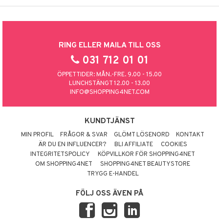
RING ELLER MAILA TILL OSS
031 712 01 01
ÖPPETTIDER: MÅN.-FRE. 9.00 - 15.00
LUNCHSTÄNGT 12.00 - 13.00
INFO@SHOPPING4NET.COM
KUNDTJÄNST
MIN PROFIL
FRÅGOR & SVAR
GLÖMT LÖSENORD
KONTAKT
ÄR DU EN INFLUENCER?
BLI AFFILIATE
COOKIES
INTEGRITETSPOLICY
KÖPVILLKOR FÖR SHOPPING4NET
OM SHOPPING4NET
SHOPPING4NET BEAUTYSTORE
TRYGG E-HANDEL
FÖLJ OSS ÄVEN PÅ