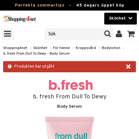
Perfekta sommartips
-
45 dagars öppet köp
Skönhet
RKEN
Skönhet
M BRANDS
T
Kontaktlinser
Shopping4net
»
Skönhet
»
För henne
»
Kroppsvård
»
Bodylotion
»
b. fresh From Dull To Dewy - Body Serum
JER
Hälsokost
×
ODUKTER
Produkten har utgått
Apotek
TKORT
Fitness
e
Hem & Inredning
b. fresh From Dull To Dewy
Body Serum
Leksaker, Barn & Baby
essoarer
rd
Varumärken
lsam
iktscremer
tika
Kampanjer
star / Kammar
 hy
iktsvård
t Set
vård