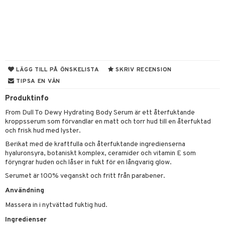
 & Gelé
cialprodukter
ymprodukter
m
y spray
en
tljus & Rumsdoft
mband
om
LÄGG TILL PÅ ÖNSKELISTA
SKRIV RECENSION
TIPSA EN VÄN
 de cologne
sband
Produktinfo
 de parfum
hängen
lsam
apotek
rd
dukter
From Dull To Dewy Hydrating Body Serum är ett återfuktande
 de toilette
gar
ktriska trimmers
iktscremer
gon
vård
ärer
kroppsserum som förvandlar en matt och torr hud till en återfuktad
och frisk hud med lyster.
tset
avfall
n utan sol
ylotion
e
m
Berikat med de kraftfulla och återfuktande ingredienserna
färg
tset
n utan sol
hyaluronsyra, botaniskt komplex, ceramider och vitamin E som
er shave balm
pa
föryngrar huden och låser in fukt för en långvarig glow.
hampo
sk
odorant
er shave lotion
inser
Serumet är 100% veganskt och fritt från parabener.
ling produkter
essärer
chgelé & tvål
 de cologne
UE
Användning
lbehör
oncremer
ndvård
Massera in i nytvättad fuktig hud.
 de toilette
nique
änst
Ingredienser
ling
borttagning
tset