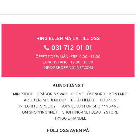
RING ELLER MAILA TILL OSS
031 712 01 01
ÖPPETTIDER: MÅN.-FRE. 9.00 - 15.00
LUNCHSTÄNGT 12.00 - 13.00
INFO@SHOPPING4NET.COM
KUNDTJÄNST
MIN PROFIL
FRÅGOR & SVAR
GLÖMT LÖSENORD
KONTAKT
ÄR DU EN INFLUENCER?
BLI AFFILIATE
COOKIES
INTEGRITETSPOLICY
KÖPVILLKOR FÖR SHOPPING4NET
OM SHOPPING4NET
SHOPPING4NET BEAUTYSTORE
TRYGG E-HANDEL
FÖLJ OSS ÄVEN PÅ