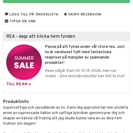
 & Gelé
cialprodukter
LÄGG TILL PÅ ÖNSKELISTA
SKRIV RECENSION
ymprodukter
m
TIPSA EN VÄN
y spray
en
REA - dags att klicka hem fynden
tljus & Rumsdoft
mband
om
Passa på att fynda under vår stora rea. Just
 de cologne
sband
nu är varuhuset fyllt med fantastiska
reapriser på mängder av spännande
 de parfum
hängen
lsam
apotek
rd
dukter
produkter!
 de toilette
gar
ktriska trimmers
iktscremer
gon
vård
ärer
Rean pågår fram till 31/8-2026, men var
snabb - dina favoritprodukter kan fort ta slut!
tset
avfall
n utan sol
ylotion
e
m
TILL REAN »
färg
tset
n utan sol
er shave balm
pa
hampo
sk
odorant
er shave lotion
Produktinfo
inser
Supersaftiga och sprudlande av liv. Känn dig upprymd när min utsökta
ling produkter
essärer
chgelé & tvål
 de cologne
UE
arom av nypressade hallon och saftiga björnbär genomsyrar dig och
skapar en känsla så fruktig att jag skulle kunna vara en av dina fem
lbehör
oncremer
ndvård
 de toilette
nique
frukter om dagen!
änst
ling
borttagning
tset