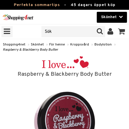
Perfekta sommartips
-
45 dagars öppet köp
Skönhet
RKEN
Skönhet
M BRANDS
T
Kontaktlinser
Shopping4net
»
Skönhet
»
För henne
»
Kroppsvård
»
Bodylotion
»
Raspberry & Blackberry Body Butter
JER
Hälsokost
ODUKTER
Apotek
TKORT
Raspberry & Blackberry Body Butter
Fitness
e
Hem & Inredning
Leksaker, Barn & Baby
essoarer
rd
Varumärken
lsam
iktscremer
tika
Kampanjer
star / Kammar
 hy
iktsvård
t Set
vård