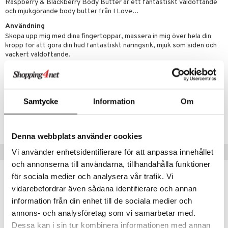
p 10
Raspberry & Blackberry Body Butter är ett fantastiskt väldoftande
 & svar
och mjukgörande body butter från I Love...
produkter
produkter
g 1: Rengöring
rd
produkt
Användning
göring
cialprodukter
g 2: Exfoliering
oliering och masker
p
Skopa upp mig med dina fingertoppar, massera in mig över hela din
elningen
kropp för att göra din hud fantastiskt näringsrik, mjuk som siden och
rum
g 3: Fukt
tvård
sh
vackert väldoftande.
tik
gg & Mustasch
d- och kroppsvård
n
matics Elixir
dd
Artikelnr
produkter
n- och läppvård
cealer
yx
skydd
n
CIL26-J-200-XX-XX
Samtycke
Information
Om
cialprodukter
göring
liner
nique Happy
teg till män
Lägsta pris senaste 30 dagarna: 69 kr
rum
ndation
nique Happy For Men
oliering
Denna webbplats använder cookies
pstift
t och skydd
Tips till dig
Vi använder enhetsidentifierare för att anpassa innehållet
gloss
dvård
och annonserna till användarna, tillhandahålla funktioner
liner
för sociala medier och analysera vår trafik. Vi
ning och rengöring
vidarebefordrar även sådana identifierare och annan
e-up penslar
information från din enhet till de sociala medier och
cara
annons- och analysföretag som vi samarbetar med.
Dessa kan i sin tur kombinera informationen med annan
onskugga