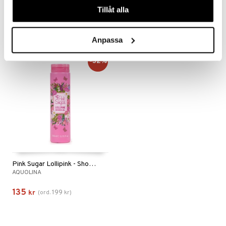
AQUOLINA
AQUOLINA
Tillåt alla
219
219
kr
kr
Anpassa
-32%
Pink Sugar Lollipink - Shower Gel
AQUOLINA
135
199
kr
(
ord.
kr
)