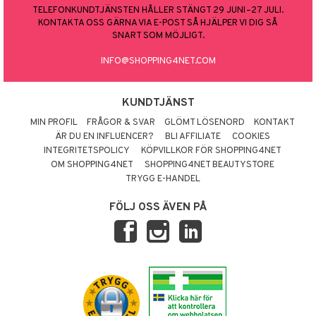
TELEFONKUNDTJÄNSTEN HÅLLER STÄNGT 29 JUNI–27 JULI.
KONTAKTA OSS GÄRNA VIA E-POST SÅ HJÄLPER VI DIG SÅ
SNART SOM MÖJLIGT.
INFO@SHOPPING4NET.COM
KUNDTJÄNST
MIN PROFIL
FRÅGOR & SVAR
GLÖMT LÖSENORD
KONTAKT
ÄR DU EN INFLUENCER?
BLI AFFILIATE
COOKIES
INTEGRITETSPOLICY
KÖPVILLKOR FÖR SHOPPING4NET
OM SHOPPING4NET
SHOPPING4NET BEAUTYSTORE
TRYGG E-HANDEL
FÖLJ OSS ÄVEN PÅ