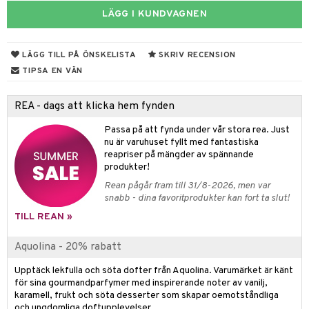
LÄGG I KUNDVAGNEN
 & Gelé
cialprodukter
ymprodukter
m
LÄGG TILL PÅ ÖNSKELISTA
SKRIV RECENSION
y spray
en
TIPSA EN VÄN
tljus & Rumsdoft
mband
om
REA - dags att klicka hem fynden
 de cologne
sband
Passa på att fynda under vår stora rea. Just
 de parfum
hängen
lsam
apotek
rd
dukter
nu är varuhuset fyllt med fantastiska
reapriser på mängder av spännande
 de toilette
gar
ktriska trimmers
iktscremer
gon
vård
ärer
produkter!
tset
avfall
Rean pågår fram till 31/8-2026, men var
n utan sol
ylotion
e
m
snabb - dina favoritprodukter kan fort ta slut!
färg
tset
n utan sol
er shave balm
pa
TILL REAN »
hampo
sk
odorant
er shave lotion
inser
Aquolina - 20% rabatt
ling produkter
essärer
chgelé & tvål
 de cologne
UE
Upptäck lekfulla och söta dofter från Aquolina. Varumärket är känt
lbehör
oncremer
ndvård
 de toilette
för sina gourmandparfymer med inspirerande noter av vanilj,
nique
änst
karamell, frukt och söta desserter som skapar oemotståndliga
ling
borttagning
tset
och ungdomliga doftupplevelser.