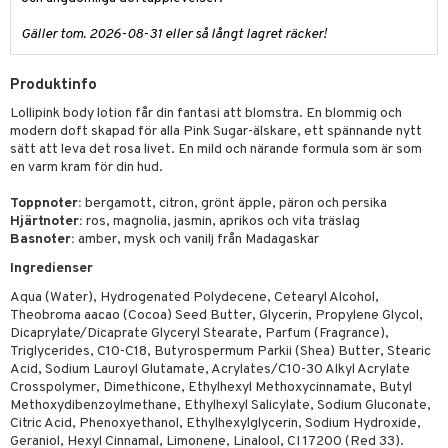
p 10
 & svar
produkter
produkter
g 1: Rengöring
Gäller tom. 2026-08-31 eller så långt lagret räcker!
rd
produkt
göring
cialprodukter
g 2: Exfoliering
oliering och masker
p
Produktinfo
elningen
rum
g 3: Fukt
tvård
sh
Lollipink body lotion får din fantasi att blomstra. En blommig och
tik
gg & Mustasch
modern doft skapad för alla Pink Sugar-älskare, ett spännande nytt
d- och kroppsvård
n
matics Elixir
dd
sätt att leva det rosa livet. En mild och närande formula som är som
produkter
en varm kram för din hud.
n- och läppvård
cealer
yx
skydd
n
cialprodukter
Toppnoter:
bergamott, citron, grönt äpple, päron och persika
göring
liner
nique Happy
teg till män
Hjärtnoter:
ros, magnolia, jasmin, aprikos och vita träslag
Basnoter:
amber, mysk och vanilj från Madagaskar
rum
ndation
nique Happy For Men
oliering
Ingredienser
pstift
t och skydd
Aqua (Water), Hydrogenated Polydecene, Cetearyl Alcohol,
gloss
dvård
Theobroma aacao (Cocoa) Seed Butter, Glycerin, Propylene Glycol,
Dicaprylate/Dicaprate Glyceryl Stearate, Parfum (Fragrance),
liner
ning och rengöring
Triglycerides, C10-C18, Butyrospermum Parkii (Shea) Butter, Stearic
Acid, Sodium Lauroyl Glutamate, Acrylates/C10-30 Alkyl Acrylate
e-up penslar
Crosspolymer, Dimethicone, Ethylhexyl Methoxycinnamate, Butyl
Methoxydibenzoylmethane, Ethylhexyl Salicylate, Sodium Gluconate,
cara
Citric Acid, Phenoxyethanol, Ethylhexylglycerin, Sodium Hydroxide,
Geraniol, Hexyl Cinnamal, Limonene, Linalool, CI 17200 (Red 33).
onskugga