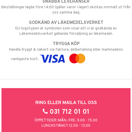
SNABBA LEVERANSER
Beställningar lagda före 14:00 (gäller varor i lager) skickas normalt ut från
oss samma dag.
GODKÄND AV LÄKEMEDELSVERKET
EU-logotypen är symbolen som visar att vi är godkända av
Läkemedelsverket gällande försäljning av läkemedel.
TRYGGA KÖP
Handla tryggt & säkert via faktura, delbetalning eller marknadens
vanligaste kort.
RING ELLER MAILA TILL OSS
031 712 01 01
ÖPPETTIDER: MÅN.-FRE. 9.00 - 15.00
LUNCHSTÄNGT 12.00 - 13.00