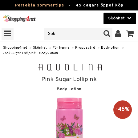
Perfekta sommartips
-
45 dagars öppet köp
Skönhet
RKEN
Skönhet
M BRANDS
T
Kontaktlinser
Shopping4net
»
Skönhet
»
För henne
»
Kroppsvård
»
Bodylotion
»
Pink Sugar Lollipink - Body Lotion
JER
Hälsokost
ODUKTER
Apotek
TKORT
Pink Sugar Lollipink
Fitness
Body Lotion
e
Hem & Inredning
Leksaker, Barn & Baby
-46%
essoarer
rd
Varumärken
lsam
iktscremer
tika
Kampanjer
star / Kammar
 hy
iktsvård
t Set
vård