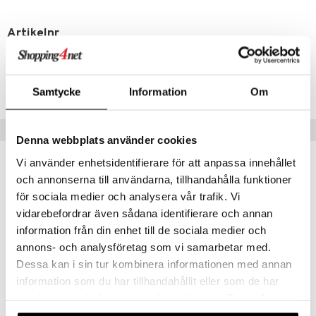
mer
Artikelnr
er
CAQ37-22-200-XX-XX
Lägsta pris senaste 30 dagarna: 120 kr
Samtycke
Information
Om
Tips till dig
Denna webbplats använder cookies
Vi använder enhetsidentifierare för att anpassa innehållet
och annonserna till användarna, tillhandahålla funktioner
för sociala medier och analysera vår trafik. Vi
vidarebefordrar även sådana identifierare och annan
information från din enhet till de sociala medier och
annons- och analysföretag som vi samarbetar med.
Dessa kan i sin tur kombinera informationen med annan
information som du har tillhandahållit eller som de har
samlat in när du har använt deras tjänster. Du godkänner
Pink Sugar Creamy Body Lotion
Pink Sugar Lollipink - Hair Perfume
våra cookies vid fortsatt användande av vår webbplats.