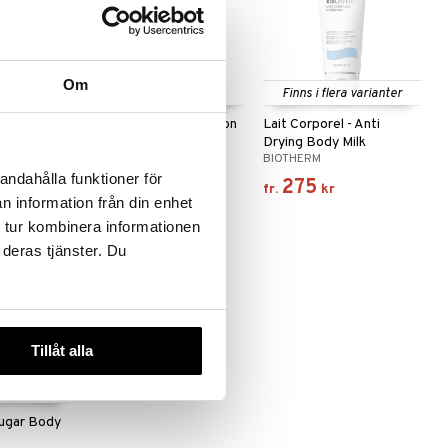
Om
 varianter
Finns i flera varianter
 Musk -
Green Tea - Body Lotion
Lait Corporel - Anti
with Pump
Drying Body Milk
Y
ELIZABETH ARDEN
BIOTHERM
andahålla funktioner för
239
275
kr
fr.
kr
n information från din enhet
 tur kombinera informationen
 deras tjänster. Du
Tillåt alla
Sugar Body