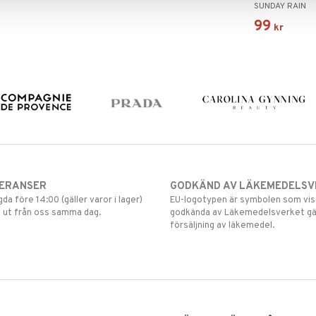
SUNDAY RAIN
99
kr
VERANSER
GODKÄND AV LÄKEMEDELSV
gda före 14:00 (gäller varor i lager)
EU-logotypen är symbolen som visar
 ut från oss samma dag.
godkända av Läkemedelsverket gä
försäljning av läkemedel.