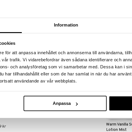
 fram till 31/8-2026, men var snabb - dina
ukter kan fort ta slut!
N »
Information
Finns i flera
Alyssa Ashley
ig strålande när min läskande, tropiska mangoarom
Body Lotion
cookies
 och gör dina sinnen exotiskt upprymda. Tro mig,
ALYSSA ASHLE
 frukter kunde vara så himla delikata.
e för att anpassa innehållet och annonserna till användarna, tillh
129
fr.
kr
vår trafik. Vi vidarebefordrar även sådana identifierare och anna
tt fantastiskt väldoftande och mjukgörande body
nnons- och analysföretag som vi samarbetar med. Dessa kan i sin
har tillhandahållit eller som de har samlat in när du har använt
nyhet
ortsatt användande av vår webbplats.
ar, massera in mig över hela din kropp för att göra
juk som siden och vackert väldoftande.
Anpassa
Warm Vanilla 
9 kr
Lotion Mist