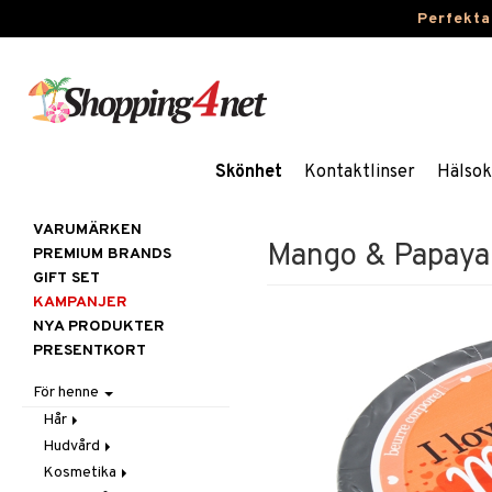
Perfekta
Skönhet
Kontaktlinser
Hälsok
VARUMÄRKEN
Mango & Papaya
PREMIUM BRANDS
GIFT SET
KAMPANJER
NYA PRODUKTER
PRESENTKORT
För henne
Hår
Hudvård
Accessoarer
Kosmetika
Balsam
Ansiktscremer