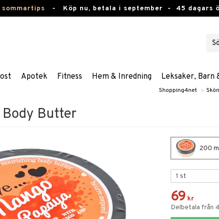
 sommartips
-
Köp nu, betala i september -
45 dagars 
ost
Apotek
Fitness
Hem & Inredning
Leksaker, Barn 
Shopping4net
»
Skön
 Body Butter
200 ml
69
kr
Delbetala från 