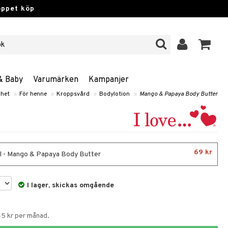
öppet köp
& Baby
Varumärken
Kampanjer
het
»
För henne
»
Kroppsvård
»
Bodylotion
»
Mango & Papaya Body Butter
69 kr
 - Mango & Papaya Body Butter
I lager, skickas omgående
45 kr per månad.