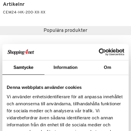
p 10
Artikelnr
 & svar
produkter
produkter
g 1: Rengöring
rd
CEM24-HK-200-XX-XX
produkt
göring
cialprodukter
g 2: Exfoliering
oliering och masker
p
elningen
rum
g 3: Fukt
Populära produkter
tvård
sh
tik
gg & Mustasch
d- och kroppsvård
n
matics Elixir
dd
produkter
n- och läppvård
cealer
yx
skydd
n
cialprodukter
göring
liner
nique Happy
teg till män
Samtycke
Information
Om
rum
ndation
nique Happy For Men
oliering
pstift
t och skydd
Denna webbplats använder cookies
gloss
dvård
Finns i flera varianter
Vi använder enhetsidentifierare för att anpassa innehållet
liner
ning och rengöring
och annonserna till användarna, tillhandahålla funktioner
Alyssa Ashley Musk - Body Lotion
Green Tea - Body Lotion with Pump
ALYSSA ASHLEY
ELIZABETH ARDEN
för sociala medier och analysera vår trafik. Vi
e-up penslar
vidarebefordrar även sådana identifierare och annan
cara
129
239
fr.
kr
kr
information från din enhet till de sociala medier och
onskugga