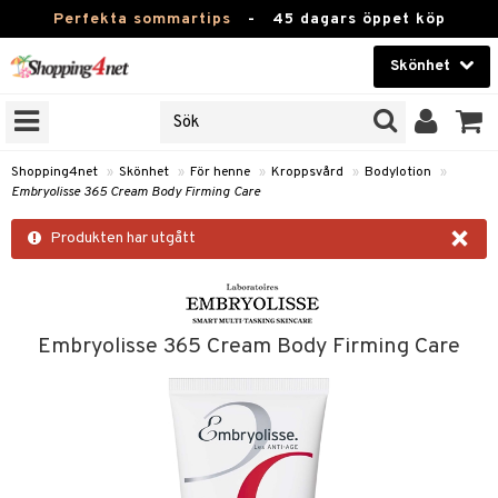
Perfekta sommartips
-
45 dagars öppet köp
Skönhet
RKEN
Skönhet
M BRANDS
T
Kontaktlinser
Shopping4net
»
Skönhet
»
För henne
»
Kroppsvård
»
Bodylotion
»
Embryolisse 365 Cream Body Firming Care
JER
Hälsokost
×
ODUKTER
Produkten har utgått
Apotek
TKORT
Fitness
e
Hem & Inredning
Embryolisse 365 Cream Body Firming Care
Leksaker, Barn & Baby
essoarer
rd
Varumärken
lsam
iktscremer
tika
Kampanjer
star / Kammar
 hy
iktsvård
t Set
vård