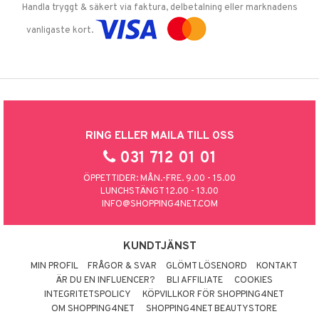
Handla tryggt & säkert via faktura, delbetalning eller marknadens
vanligaste kort.
RING ELLER MAILA TILL OSS
031 712 01 01
ÖPPETTIDER: MÅN.-FRE. 9.00 - 15.00
LUNCHSTÄNGT 12.00 - 13.00
INFO@SHOPPING4NET.COM
KUNDTJÄNST
MIN PROFIL
FRÅGOR & SVAR
GLÖMT LÖSENORD
KONTAKT
ÄR DU EN INFLUENCER?
BLI AFFILIATE
COOKIES
INTEGRITETSPOLICY
KÖPVILLKOR FÖR SHOPPING4NET
OM SHOPPING4NET
SHOPPING4NET BEAUTYSTORE