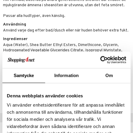
p 10
 & svar
mjukgörande ämnena i sheanöten är utvunna, utan det feta smöret.
produkter
produkter
g 1: Rengöring
rd
produkt
Passar alla hudtyper, även känslig.
göring
cialprodukter
g 2: Exfoliering
oliering och masker
p
Användning
elningen
rum
g 3: Fukt
Använd varje dag efter bad/dusch eller när huden behöver extra fukt.
tvård
sh
tik
gg & Mustasch
Ingredienser
d- och kroppsvård
n
matics Elixir
dd
Aqua (Water), Shea Butter Ethyl Esters, Dimethicone, Glycerin,
produkter
Hydrogenated Vegetable Glycerides Citrate, Isopropyl Myristate,
n- och läppvård
cealer
yx
skydd
n
Cetearyl Alcohol, Phenoxyethanol, Carbomer, Caprylyl Glycol, Sodium
cialprodukter
Hydroxide, Parfum (Fragrance), Benzyl Salicylate, Limonene, Linalool.
göring
liner
nique Happy
teg till män
rum
ndation
nique Happy For Men
oliering
Samtycke
Information
Om
Artikelnr
pstift
t och skydd
CLW40-4X-200-XX-XX
gloss
dvård
Denna webbplats använder cookies
Lägsta pris senaste 30 dagarna: 155 kr
liner
ning och rengöring
Vi använder enhetsidentifierare för att anpassa innehållet
och annonserna till användarna, tillhandahålla funktioner
e-up penslar
Tips till dig
för sociala medier och analysera vår trafik. Vi
cara
vidarebefordrar även sådana identifierare och annan
onskugga