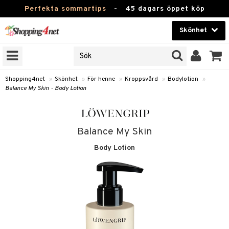
Perfekta sommartips
-
45 dagars öppet köp
Skönhet
RKEN
Skönhet
M BRANDS
T
Kontaktlinser
Shopping4net
»
Skönhet
»
För henne
»
Kroppsvård
»
Bodylotion
»
Balance My Skin - Body Lotion
JER
Hälsokost
ODUKTER
Apotek
TKORT
Balance My Skin
Fitness
Body Lotion
e
Hem & Inredning
Leksaker, Barn & Baby
essoarer
rd
Varumärken
lsam
iktscremer
tika
Kampanjer
star / Kammar
 hy
iktsvård
t Set
vård