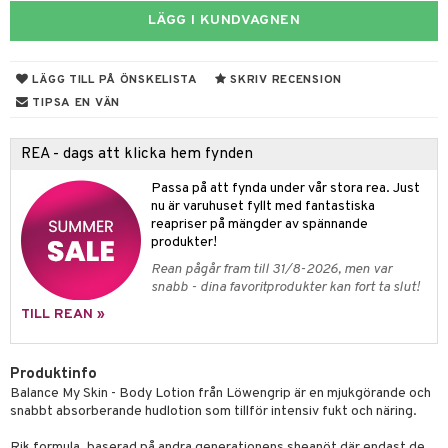
LÄGG I KUNDVAGNEN
 & Gelé
cialprodukter
ymprodukter
m
LÄGG TILL PÅ ÖNSKELISTA
SKRIV RECENSION
y spray
en
TIPSA EN VÄN
tljus & Rumsdoft
mband
om
REA - dags att klicka hem fynden
 de cologne
sband
Passa på att fynda under vår stora rea. Just
 de parfum
hängen
lsam
apotek
rd
dukter
nu är varuhuset fyllt med fantastiska
reapriser på mängder av spännande
 de toilette
gar
ktriska trimmers
iktscremer
gon
vård
ärer
produkter!
tset
avfall
Rean pågår fram till 31/8-2026, men var
n utan sol
ylotion
e
m
snabb - dina favoritprodukter kan fort ta slut!
färg
tset
n utan sol
er shave balm
pa
TILL REAN »
hampo
sk
odorant
er shave lotion
inser
ling produkter
Produktinfo
essärer
chgelé & tvål
 de cologne
UE
Balance My Skin - Body Lotion från Löwengrip är en mjukgörande och
lbehör
oncremer
ndvård
 de toilette
snabbt absorberande hudlotion som tillför intensiv fukt och näring.
nique
änst
ling
borttagning
tset
Rik formula, baserad på andra generationens sheanöt där endast de