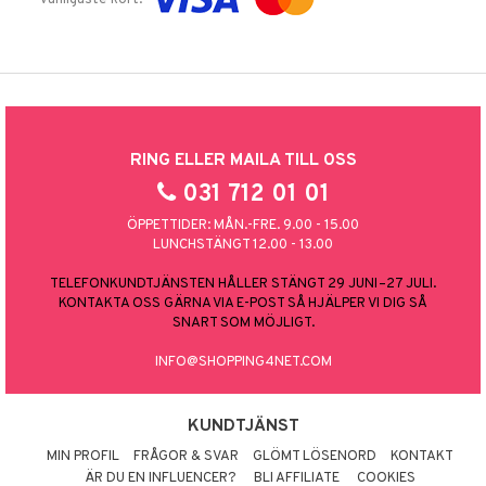
RING ELLER MAILA TILL OSS
031 712 01 01
ÖPPETTIDER: MÅN.-FRE. 9.00 - 15.00
LUNCHSTÄNGT 12.00 - 13.00
TELEFONKUNDTJÄNSTEN HÅLLER STÄNGT 29 JUNI–27 JULI.
KONTAKTA OSS GÄRNA VIA E-POST SÅ HJÄLPER VI DIG SÅ
SNART SOM MÖJLIGT.
INFO@SHOPPING4NET.COM
KUNDTJÄNST
MIN PROFIL
FRÅGOR & SVAR
GLÖMT LÖSENORD
KONTAKT
ÄR DU EN INFLUENCER?
BLI AFFILIATE
COOKIES