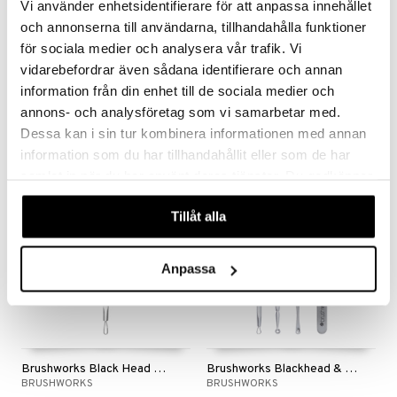
Vi använder enhetsidentifierare för att anpassa innehållet
och annonserna till användarna, tillhandahålla funktioner
för sociala medier och analysera vår trafik. Vi
vidarebefordrar även sådana identifierare och annan
Magnifying Shaving Mirror 3x
Johnson's Cotton Buds
VADECO
JOHNSON & JOHNSON
information från din enhet till de sociala medier och
annons- och analysföretag som vi samarbetar med.
59
29
kr
kr
Dessa kan i sin tur kombinera informationen med annan
information som du har tillhandahållit eller som de har
samlat in när du har använt deras tjänster. Du godkänner
våra cookies vid fortsatt användande av vår webbplats.
Tillåt alla
Anpassa
Brushworks Black Head Remover Tool
Brushworks Blackhead & Blemish Remover Set
BRUSHWORKS
BRUSHWORKS