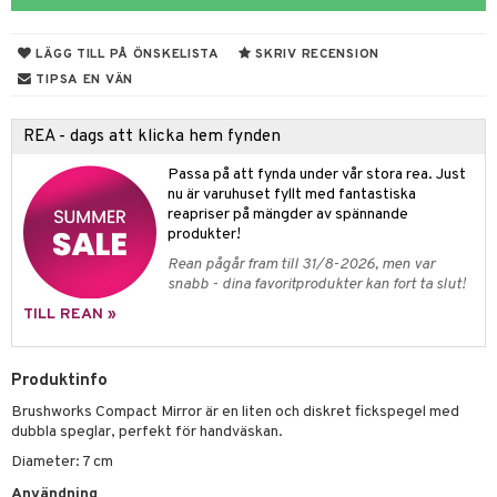
 & Gelé
chgelé & tvål
 de parfum
hängen
lsam
apotek
rd
dukter
LÄGG TILL PÅ ÖNSKELISTA
SKRIV RECENSION
ymprodukter
vård
 de toilette
gar
ktriska trimmers
iktscremer
gon
vård
ärer
TIPSA EN VÄN
t Set
tset
avfall
n utan sol
ylotion
e
m
REA - dags att klicka hem fynden
ndvård
färg
tset
n utan sol
er shave balm
pa
Passa på att fynda under vår stora rea. Just
borttagning
hampo
sk
odorant
er shave lotion
inser
nu är varuhuset fyllt med fantastiska
reapriser på mängder av spännande
ppsolja
ling produkter
essärer
chgelé & tvål
 de cologne
UE
produkter!
mma & Baby
lbehör
oncremer
ndvård
 de toilette
Rean pågår fram till 31/8-2026, men var
nique
änst
snabb - dina favoritprodukter kan fort ta slut!
ling
ling
borttagning
tset
p 10
TILL REAN »
 & svar
produkter
produkter
produkter
g 1: Rengöring
rd
produkt
cialprodukter
göring
cialprodukter
Produktinfo
g 2: Exfoliering
oliering och masker
p
elningen
Brushworks Compact Mirror är en liten och diskret fickspegel med
rum
g 3: Fukt
tvård
sh
dubbla speglar, perfekt för handväskan.
tik
gg & Mustasch
d- och kroppsvård
n
matics Elixir
Diameter: 7 cm
dd
produkter
Användning