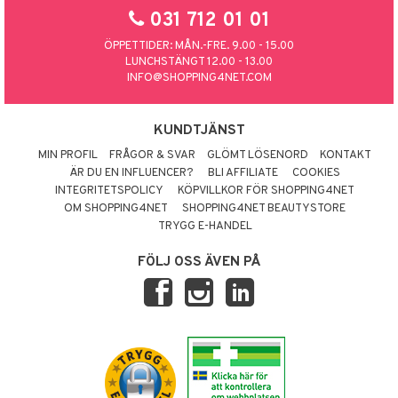
031 712 01 01
ÖPPETTIDER: MÅN.-FRE. 9.00 - 15.00
LUNCHSTÄNGT 12.00 - 13.00
INFO@SHOPPING4NET.COM
KUNDTJÄNST
MIN PROFIL
FRÅGOR & SVAR
GLÖMT LÖSENORD
KONTAKT
ÄR DU EN INFLUENCER?
BLI AFFILIATE
COOKIES
INTEGRITETSPOLICY
KÖPVILLKOR FÖR SHOPPING4NET
OM SHOPPING4NET
SHOPPING4NET BEAUTYSTORE
TRYGG E-HANDEL
FÖLJ OSS ÄVEN PÅ