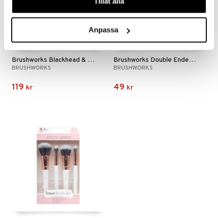
Tillåt alla
Anpassa
Brushworks Blackhead & Blemish Remover Set
Brushworks Double Ended Brow Brush - White & Gold
BRUSHWORKS
BRUSHWORKS
119
49
kr
kr