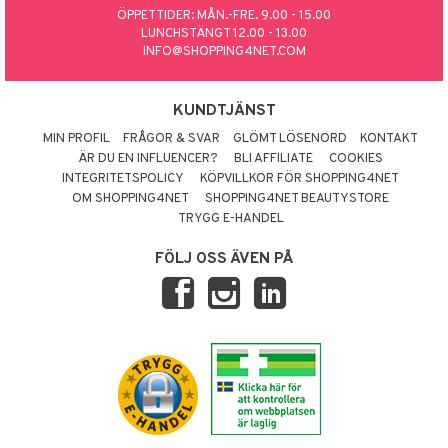
ÖPPETTIDER: MÅN.-FRE. 9.00 - 15.00
LUNCHSTÄNGT 12.00 - 13.00
INFO@SHOPPING4NET.COM
KUNDTJÄNST
MIN PROFIL
FRÅGOR & SVAR
GLÖMT LÖSENORD
KONTAKT
ÄR DU EN INFLUENCER?
BLI AFFILIATE
COOKIES
INTEGRITETSPOLICY
KÖPVILLKOR FÖR SHOPPING4NET
OM SHOPPING4NET
SHOPPING4NET BEAUTYSTORE
TRYGG E-HANDEL
FÖLJ OSS ÄVEN PÅ