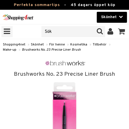
Perfekta sommartips
-
45 dagars öppet köp
Skönhet
RKEN
Skönhet
M BRANDS
T
Kontaktlinser
Shopping4net
»
Skönhet
»
För henne
»
Kosmetika
»
Tillbehör
»
Make-up
»
Brushworks No. 23 Precise Liner Brush
JER
Hälsokost
ODUKTER
Apotek
TKORT
Brushworks No. 23 Precise Liner Brush
Fitness
e
Hem & Inredning
Leksaker, Barn & Baby
essoarer
rd
Varumärken
lsam
iktscremer
tika
Kampanjer
star / Kammar
 hy
iktsvård
t Set