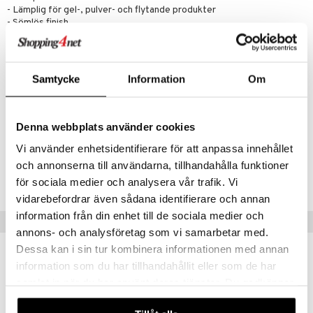
- Lämplig för gel-, pulver- och flytande produkter
- Sömlös finish
Användning
- Doppa borsten i den liner du väljer och glid produkten längs din
fransraden, börja från det inre hörnet och arbeta dig ut för att skapa
Samtycke
Information
Om
en skarp kattöga-look
Artikelnr
Denna webbplats använder cookies
CBWAX-D8-1-XX-XX
Vi använder enhetsidentifierare för att anpassa innehållet
och annonserna till användarna, tillhandahålla funktioner
Lägsta pris senaste 30 dagarna: 59 kr
för sociala medier och analysera vår trafik. Vi
vidarebefordrar även sådana identifierare och annan
information från din enhet till de sociala medier och
Tips till dig
annons- och analysföretag som vi samarbetar med.
Dessa kan i sin tur kombinera informationen med annan
information som du har tillhandahållit eller som de har
samlat in när du har använt deras tjänster. Du godkänner
våra cookies vid fortsatt användande av vår webbplats.