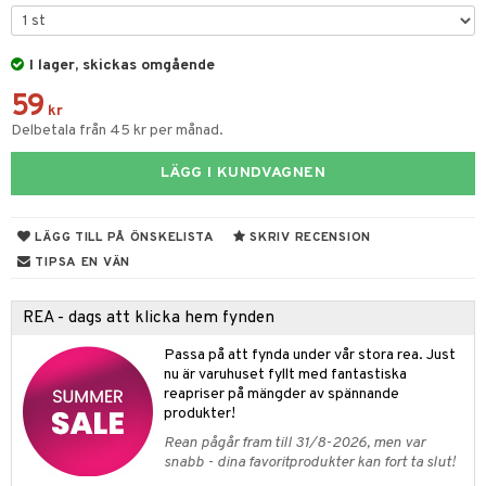
 & Gelé
chgelé & tvål
 de parfum
hängen
lsam
apotek
rd
dukter
ymprodukter
I lager, skickas omgående
vård
 de toilette
gar
ktriska trimmers
iktscremer
gon
vård
ärer
59
t Set
tset
avfall
n utan sol
ylotion
e
m
kr
Delbetala från 45 kr per månad.
ndvård
färg
tset
n utan sol
er shave balm
pa
LÄGG I KUNDVAGNEN
borttagning
hampo
sk
odorant
er shave lotion
inser
ppsolja
ling produkter
essärer
chgelé & tvål
 de cologne
UE
LÄGG TILL PÅ ÖNSKELISTA
SKRIV RECENSION
mma & Baby
lbehör
oncremer
ndvård
 de toilette
nique
TIPSA EN VÄN
änst
ling
ling
borttagning
tset
p 10
REA - dags att klicka hem fynden
 & svar
produkter
produkter
produkter
g 1: Rengöring
rd
Passa på att fynda under vår stora rea. Just
produkt
cialprodukter
göring
cialprodukter
g 2: Exfoliering
nu är varuhuset fyllt med fantastiska
oliering och masker
p
reapriser på mängder av spännande
elningen
rum
g 3: Fukt
tvård
sh
produkter!
tik
gg & Mustasch
Rean pågår fram till 31/8-2026, men var
d- och kroppsvård
n
matics Elixir
dd
snabb - dina favoritprodukter kan fort ta slut!
produkter