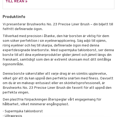
n- och läppvård
cealer
yx
skydd
n
TILL REAN »
cialprodukter
göring
liner
nique Happy
teg till män
Produktinfo
rum
ndation
nique Happy For Men
oliering
Vi presenterar Brushworks No. 23 Precise Liner Brush – din biljett till
pstift
t och skydd
felfritt definierade ögon.
gloss
Tillverkad med precision i åtanke, den här borsten är viktig för dem
dvård
som söker perfektion i sin eyelinerapplicering. Säg adjö till ojämn,
liner
rörig eyeliner och hej till skarpa, definierade ögon med denna
ning och rengöring
expertdesignade linerborste. Med supermjuka taklonborst, ser denna
e-up penslar
borste till att dina eyelinerprodukter glider jämnt och jämnt längs din
franskant, samtidigt som den är extremt skonsam mot ditt ömtåliga
cara
ögonområde.
onskugga
Denna borste säkerställer att varje drag är en sömlös upplevelse,
vilket gör att du kan uppnå den perfekta snärten med finess. Oavsett
mer
om du är en makeup-entusiast eller en skönhetsprofessionell, är
Brushworks No. 23 Precise Liner Brush din favorit för att uppnå den
er
perfekta vingen.
Den plastfria förpackningen återspeglar vårt engagemang för
hållbarhet, vilket minimerar engångsplast.
- Supermjuka taklonborst
- Ultraprecis