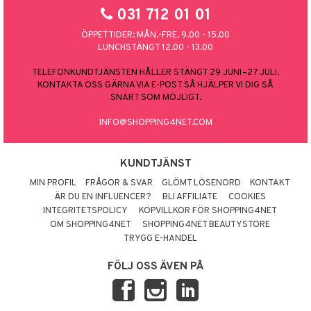
031 712 01 01
ÖPPETTIDER: MÅN.-FRE. 9.00 - 15.00
LUNCHSTÄNGT 12.00 - 13.00
TELEFONKUNDTJÄNSTEN HÅLLER STÄNGT 29 JUNI–27 JULI.
KONTAKTA OSS GÄRNA VIA E-POST SÅ HJÄLPER VI DIG SÅ
SNART SOM MÖJLIGT.
INFO@SHOPPING4NET.COM
KUNDTJÄNST
MIN PROFIL
FRÅGOR & SVAR
GLÖMT LÖSENORD
KONTAKT
ÄR DU EN INFLUENCER?
BLI AFFILIATE
COOKIES
INTEGRITETSPOLICY
KÖPVILLKOR FÖR SHOPPING4NET
OM SHOPPING4NET
SHOPPING4NET BEAUTYSTORE
TRYGG E-HANDEL
FÖLJ OSS ÄVEN PÅ