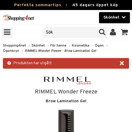
Perfekta sommartips
-
45 dagars öppet köp
Skönhet
RKEN
Skönhet
M BRANDS
T
Kontaktlinser
Shopping4net
»
Skönhet
»
För henne
»
Kosmetika
»
Ögon
»
Ögonbryn
»
RIMMEL Wonder Freeze - Brow Lamination Gel
JER
Hälsokost
×
ODUKTER
Produkten har utgått
Apotek
TKORT
Fitness
e
Hem & Inredning
RIMMEL Wonder Freeze
Brow Lamination Gel
Leksaker, Barn & Baby
essoarer
rd
Varumärken
lsam
iktscremer
tika
Kampanjer
star / Kammar
 hy
iktsvård
t Set