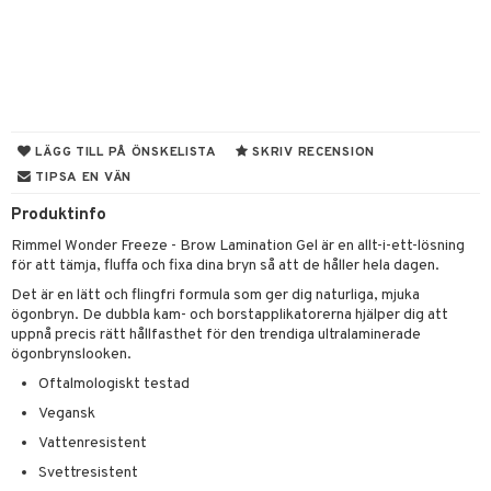
 & Gelé
cetter
ylotion
y spray
en
ymprodukter
n utan sol
tljus & Rumsdoft
mband
om
odorant
 de cologne
sband
chgelé & tvål
 de parfum
hängen
lsam
apotek
rd
dukter
LÄGG TILL PÅ ÖNSKELISTA
SKRIV RECENSION
TIPSA EN VÄN
vård
 de toilette
gar
ktriska trimmers
iktscremer
gon
vård
ärer
Produktinfo
t Set
tset
avfall
n utan sol
ylotion
e
m
Rimmel Wonder Freeze - Brow Lamination Gel är en allt-i-ett-lösning
ndvård
färg
tset
n utan sol
er shave balm
pa
för att tämja, fluffa och fixa dina bryn så att de håller hela dagen.
borttagning
hampo
Det är en lätt och flingfri formula som ger dig naturliga, mjuka
sk
odorant
er shave lotion
inser
ögonbryn. De dubbla kam- och borstapplikatorerna hjälper dig att
ppsolja
ling produkter
essärer
chgelé & tvål
uppnå precis rätt hållfasthet för den trendiga ultralaminerade
 de cologne
UE
ögonbrynslooken.
mma & Baby
lbehör
oncremer
ndvård
 de toilette
nique
Oftalmologiskt testad
änst
ling
ling
borttagning
tset
Vegansk
p 10
 & svar
produkter
Vattenresistent
produkter
produkter
g 1: Rengöring
rd
produkt
Svettresistent
cialprodukter
göring
cialprodukter