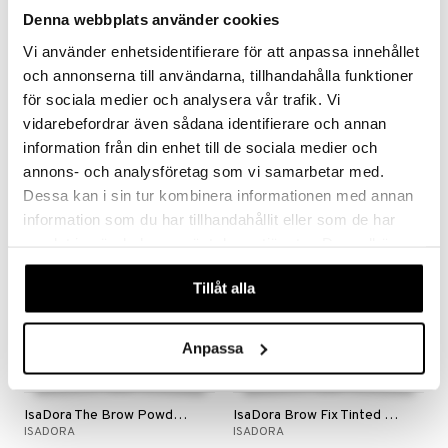
Denna webbplats använder cookies
Finns i flera varianter
Finns i flera varianter
Vi använder enhetsidentifierare för att anpassa innehållet
och annonserna till användarna, tillhandahålla funktioner
Permanent Eyebrow Color
IsaDora The Precision Eyebrow Pen
COLORAN
ISADORA
för sociala medier och analysera vår trafik. Vi
vidarebefordrar även sådana identifierare och annan
69
129
99
kr
(
ord.
kr
)
kr
information från din enhet till de sociala medier och
annons- och analysföretag som vi samarbetar med.
Dessa kan i sin tur kombinera informationen med annan
gåva på köpet!
gåva på köpet!
information som du har tillhandahållit eller som de har
samlat in när du har använt deras tjänster. Du godkänner
våra cookies vid fortsatt användande av vår webbplats.
Tillåt alla
Anpassa
Finns i flera varianter
Finns i flera varianter
IsaDora The Brow Powder Pen
IsaDora Brow Fix Tinted Eyebrow
ISADORA
ISADORA