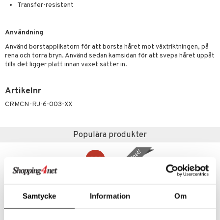
g 2: Exfoliering
oliering och masker
p
Transfer-resistent
elningen
rum
g 3: Fukt
tvård
sh
tik
gg & Mustasch
Användning
d- och kroppsvård
n
matics Elixir
dd
Använd borstapplikatorn för att borsta håret mot växtriktningen, på
produkter
n- och läppvård
cealer
yx
skydd
n
rena och torra bryn. Använd sedan kamsidan för att svepa håret uppåt
cialprodukter
tills det ligger platt innan vaxet sätter in.
göring
liner
nique Happy
teg till män
rum
ndation
nique Happy For Men
oliering
Artikelnr
pstift
t och skydd
CRMCN-RJ-6-003-XX
gloss
dvård
Populära produkter
liner
ning och rengöring
e-up penslar
gåva på köpet!
-30%
cara
onskugga
Samtycke
Information
Om
mer
er