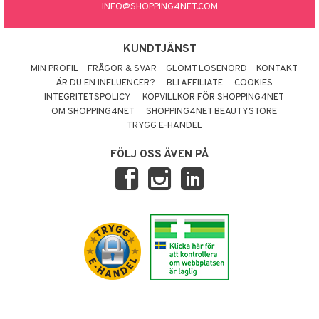
INFO@SHOPPING4NET.COM
KUNDTJÄNST
MIN PROFIL
FRÅGOR & SVAR
GLÖMT LÖSENORD
KONTAKT
ÄR DU EN INFLUENCER?
BLI AFFILIATE
COOKIES
INTEGRITETSPOLICY
KÖPVILLKOR FÖR SHOPPING4NET
OM SHOPPING4NET
SHOPPING4NET BEAUTYSTORE
TRYGG E-HANDEL
FÖLJ OSS ÄVEN PÅ