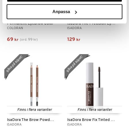
Anpassa
Finns i flera varianter
Finns i flera varianter
Permanent Eyebrow Color
IsaDora The Precision Eyebrow Pen
COLORAN
ISADORA
69
129
99
kr
(
ord.
kr
)
kr
gåva på köpet!
gåva på köpet!
Finns i flera varianter
Finns i flera varianter
IsaDora The Brow Powder Pen
IsaDora Brow Fix Tinted Eyebrow
ISADORA
ISADORA