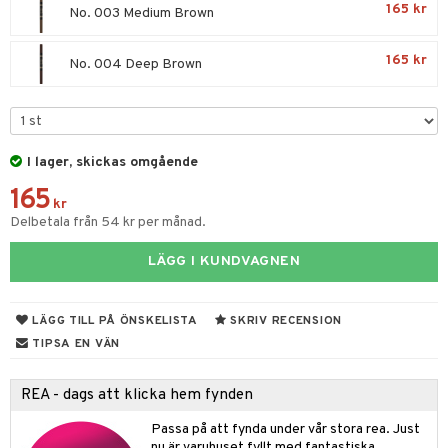
165 kr
No. 003 Medium Brown
 & Gelé
cetter
ylotion
y spray
en
ymprodukter
165 kr
n utan sol
tljus & Rumsdoft
mband
om
No. 004 Deep Brown
odorant
 de cologne
sband
chgelé & tvål
 de parfum
hängen
lsam
apotek
rd
dukter
I lager, skickas omgående
vård
 de toilette
gar
ktriska trimmers
iktscremer
gon
vård
ärer
165
t Set
tset
avfall
n utan sol
ylotion
e
m
kr
Delbetala från 54 kr per månad.
ndvård
färg
tset
n utan sol
er shave balm
pa
LÄGG I KUNDVAGNEN
borttagning
hampo
sk
odorant
er shave lotion
inser
ppsolja
ling produkter
essärer
chgelé & tvål
 de cologne
UE
LÄGG TILL PÅ ÖNSKELISTA
SKRIV RECENSION
mma & Baby
lbehör
oncremer
ndvård
 de toilette
nique
TIPSA EN VÄN
änst
ling
ling
borttagning
tset
p 10
REA - dags att klicka hem fynden
 & svar
produkter
produkter
produkter
g 1: Rengöring
rd
Passa på att fynda under vår stora rea. Just
produkt
cialprodukter
göring
cialprodukter
nu är varuhuset fyllt med fantastiska