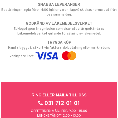
SNABBA LEVERANSER
Beställningar lagda före 14:00 (gäller varor i lager) skickas normalt ut från
oss samma dag.
GODKÄND AV LÄKEMEDELSVERKET
EU-logotypen är symbolen som visar att vi är godkända av
Läkemedelsverket gällande försäljning av läkemedel.
TRYGGA KÖP
Handla tryggt & säkert via faktura, delbetalning eller marknadens
vanligaste kort.
RING ELLER MAILA TILL OSS
031 712 01 01
ÖPPETTIDER: MÅN.-FRE. 9.00 - 15.00
LUNCHSTÄNGT 12.00 - 13.00