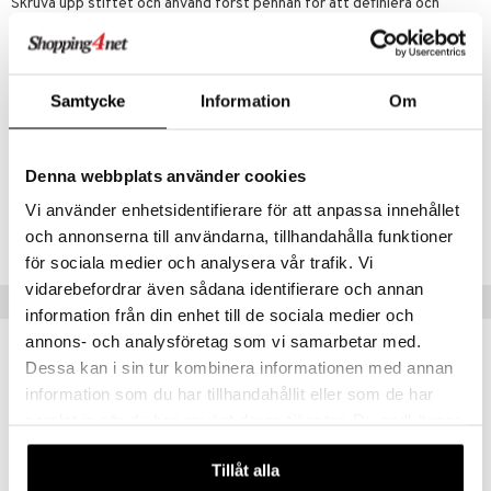
Skruva upp stiftet och använd först pennan för att definiera och
skapa nya brynstrån där det behövs.
Steg 2:
Fyll därefter i med puderapplikator för att fixera, fylla ut glesa
områden och tona ut för ett mjukare men fylligare intryck.
Samtycke
Information
Om
Artikelnr
Denna webbplats använder cookies
CMX35-MF-1-002-XX
Vi använder enhetsidentifierare för att anpassa innehållet
Lägsta pris senaste 30 dagarna: 124 kr
och annonserna till användarna, tillhandahålla funktioner
för sociala medier och analysera vår trafik. Vi
vidarebefordrar även sådana identifierare och annan
Populära produkter
information från din enhet till de sociala medier och
annons- och analysföretag som vi samarbetar med.
gåva på köpet!
-30%
Dessa kan i sin tur kombinera informationen med annan
information som du har tillhandahållit eller som de har
samlat in när du har använt deras tjänster. Du godkänner
våra cookies vid fortsatt användande av vår webbplats.
Tillåt alla