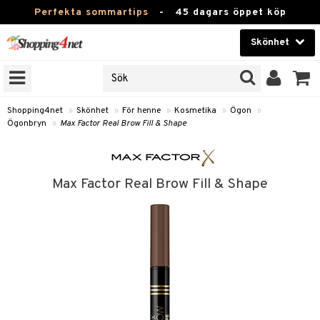
Perfekta sommartips
-
45 dagars öppet köp
Skönhet
RKEN
Skönhet
M BRANDS
T
Kontaktlinser
Shopping4net
»
Skönhet
»
För henne
»
Kosmetika
»
Ögon
»
Ögonbryn
»
Max Factor Real Brow Fill & Shape
JER
Hälsokost
ODUKTER
Apotek
TKORT
Max Factor Real Brow Fill & Shape
Fitness
e
Hem & Inredning
Leksaker, Barn & Baby
essoarer
rd
Varumärken
lsam
iktscremer
tika
Kampanjer
star / Kammar
 hy
iktsvård
t Set