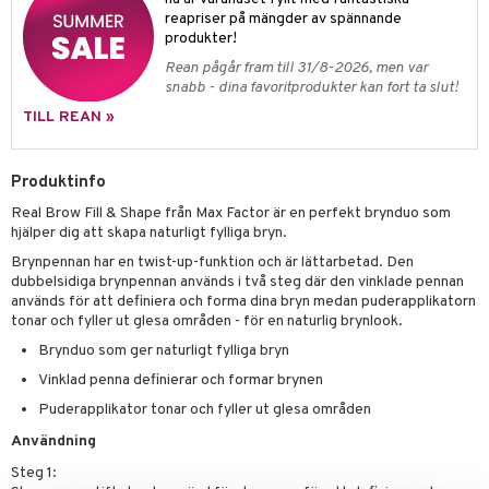
g 2: Exfoliering
oliering och masker
p
reapriser på mängder av spännande
elningen
rum
g 3: Fukt
tvård
produkter!
sh
tik
gg & Mustasch
Rean pågår fram till 31/8-2026, men var
d- och kroppsvård
n
matics Elixir
dd
snabb - dina favoritprodukter kan fort ta slut!
produkter
n- och läppvård
cealer
yx
skydd
n
TILL REAN »
cialprodukter
göring
liner
nique Happy
teg till män
Produktinfo
rum
ndation
nique Happy For Men
oliering
Real Brow Fill & Shape från Max Factor är en perfekt brynduo som
pstift
t och skydd
hjälper dig att skapa naturligt fylliga bryn.
Brynpennan har en twist-up-funktion och är lättarbetad. Den
gloss
dvård
dubbelsidiga brynpennan används i två steg där den vinklade pennan
liner
används för att definiera och forma dina bryn medan puderapplikatorn
ning och rengöring
tonar och fyller ut glesa områden - för en naturlig brynlook.
e-up penslar
Brynduo som ger naturligt fylliga bryn
cara
Vinklad penna definierar och formar brynen
Puderapplikator tonar och fyller ut glesa områden
onskugga
Användning
mer
Steg 1:
er