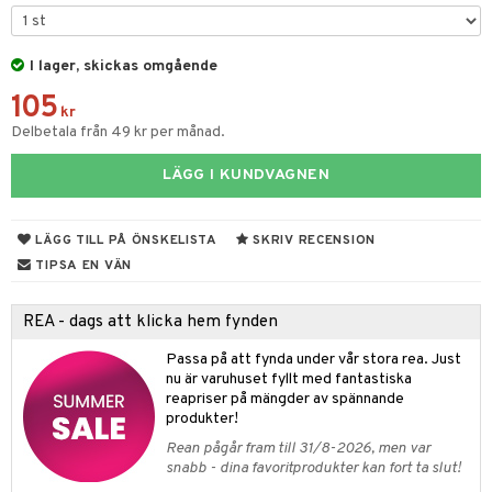
 & Gelé
cetter
ylotion
y spray
en
ymprodukter
I lager, skickas omgående
n utan sol
tljus & Rumsdoft
mband
om
105
odorant
 de cologne
sband
kr
Delbetala från 49 kr per månad.
chgelé & tvål
 de parfum
hängen
lsam
apotek
rd
dukter
LÄGG I KUNDVAGNEN
vård
 de toilette
gar
ktriska trimmers
iktscremer
gon
vård
ärer
t Set
tset
avfall
n utan sol
ylotion
e
m
LÄGG TILL PÅ ÖNSKELISTA
SKRIV RECENSION
ndvård
färg
tset
n utan sol
er shave balm
pa
TIPSA EN VÄN
borttagning
hampo
sk
odorant
er shave lotion
inser
REA - dags att klicka hem fynden
ppsolja
ling produkter
essärer
chgelé & tvål
 de cologne
UE
Passa på att fynda under vår stora rea. Just
mma & Baby
lbehör
oncremer
ndvård
 de toilette
nique
nu är varuhuset fyllt med fantastiska
änst
reapriser på mängder av spännande
ling
ling
borttagning
tset
p 10
produkter!
 & svar
produkter
produkter
produkter
Rean pågår fram till 31/8-2026, men var
g 1: Rengöring
rd
snabb - dina favoritprodukter kan fort ta slut!
produkt
cialprodukter
göring
cialprodukter