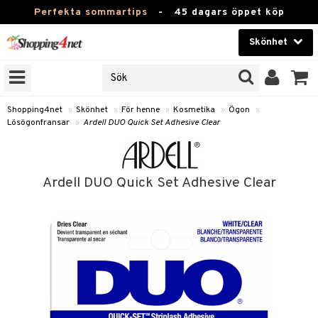
Perfekta sommartips
-
45 dagars öppet köp
Skönhet
RKEN
Skönhet
M BRANDS
T
Kontaktlinser
Shopping4net
»
Skönhet
»
För henne
»
Kosmetika
»
Ögon
»
Lösögonfransar
»
Ardell DUO Quick Set Adhesive Clear
JER
Hälsokost
ODUKTER
Apotek
TKORT
Ardell DUO Quick Set Adhesive Clear
Fitness
e
Hem & Inredning
Leksaker, Barn & Baby
essoarer
rd
Varumärken
lsam
iktscremer
tika
Kampanjer
star / Kammar
 hy
iktsvård
t Set