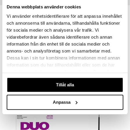
Populära produkter
Denna webbplats använder cookies
Vi använder enhetsidentifierare för att anpassa innehållet
och annonserna till användarna, tillhandahålla funktioner
för sociala medier och analysera vår trafik. Vi
vidarebefordrar även sådana identifierare och annan
information från din enhet till de sociala medier och
annons- och analysföretag som vi samarbetar med.
Dessa kan i sin tur kombinera informationen med annan
information som du har tillhandahållit eller som de har
Finns i flera varianter
samlat in när du har använt deras tjänster. Du godkänner
Ardell Active Lashes
Ardell DUO Gentle Lash Glue Remover
våra cookies vid fortsatt användande av vår webbplats.
ARDELL
ARDELL
Tillåt alla
119
99
kr
kr
Anpassa