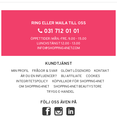
RING ELLER MAILA TILL OSS
031 712 01 01
ÖPPETTIDER: MÅN.-FRE. 9.00 - 15.00
LUNCHSTÄNGT 12.00 - 13.00
INFO@SHOPPING4NET.COM
KUNDTJÄNST
MIN PROFIL
FRÅGOR & SVAR
GLÖMT LÖSENORD
KONTAKT
ÄR DU EN INFLUENCER?
BLI AFFILIATE
COOKIES
INTEGRITETSPOLICY
KÖPVILLKOR FÖR SHOPPING4NET
OM SHOPPING4NET
SHOPPING4NET BEAUTYSTORE
TRYGG E-HANDEL
FÖLJ OSS ÄVEN PÅ