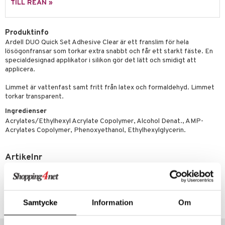
g 2: Exfoliering
oliering och masker
p
TILL REAN »
elningen
rum
g 3: Fukt
tvård
sh
tik
gg & Mustasch
Produktinfo
d- och kroppsvård
n
matics Elixir
dd
Ardell DUO Quick Set Adhesive Clear är ett franslim för hela
produkter
lösögonfransar som torkar extra snabbt och får ett starkt fäste. En
n- och läppvård
cealer
yx
skydd
n
specialdesignad applikator i silikon gör det lätt och smidigt att
cialprodukter
göring
liner
applicera.
nique Happy
teg till män
rum
ndation
nique Happy For Men
Limmet är vattenfast samt fritt från latex och formaldehyd. Limmet
oliering
torkar transparent.
pstift
t och skydd
Ingredienser
gloss
Acrylates/Ethylhexyl Acrylate Copolymer, Alcohol Denat., AMP-
dvård
Acrylates Copolymer, Phenoxyethanol, Ethylhexylglycerin.
liner
ning och rengöring
e-up penslar
Artikelnr
CAREQ-W8-1-XX-XX
cara
onskugga
Lägsta pris senaste 30 dagarna: 105 kr
Samtycke
Information
Om
mer
er