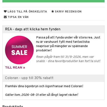
 & Gelé
cetter
ylotion
y spray
en
LÄGG TILL PÅ ÖNSKELISTA
SKRIV RECENSION
ymprodukter
n utan sol
tljus & Rumsdoft
mband
om
TIPSA EN VÄN
odorant
 de cologne
sband
REA - dags att klicka hem fynden
chgelé & tvål
 de parfum
hängen
lsam
apotek
rd
dukter
Passa på att fynda under vår stora rea. Just
vård
 de toilette
gar
ktriska trimmers
iktscremer
gon
vård
ärer
nu är varuhuset fyllt med fantastiska
reapriser på mängder av spännande
t Set
tset
avfall
n utan sol
ylotion
e
m
produkter!
ndvård
färg
tset
n utan sol
er shave balm
Rean pågår fram till 31/8-2026, men var
pa
snabb - dina favoritprodukter kan fort ta slut!
borttagning
hampo
sk
odorant
er shave lotion
inser
TILL REAN »
ppsolja
ling produkter
essärer
chgelé & tvål
 de cologne
UE
Coloran - upp till 30% rabatt
mma & Baby
lbehör
oncremer
ndvård
 de toilette
nique
änst
Framhäv dina ögonbryn och ögonfransar med Coloran!
ling
ling
borttagning
tset
p 10
 & svar
Gäller tom. 2026-08-31 eller så långt lagret räcker!
produkter
produkter
produkter
g 1: Rengöring
rd
produkt
cialprodukter
göring
cialprodukter