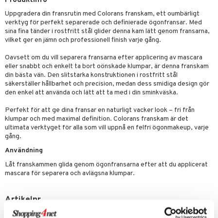
Produktinfo
g 2: Exfoliering
oliering och masker
p
elningen
rum
Uppgradera din fransrutin med Colorans franskam, ett oumbärligt
g 3: Fukt
tvård
sh
verktyg för perfekt separerade och definierade ögonfransar. Med
tik
gg & Mustasch
sina fina tänder i rostfritt stål glider denna kam lätt genom fransarna,
d- och kroppsvård
n
matics Elixir
dd
vilket ger en jämn och professionell finish varje gång.
produkter
n- och läppvård
cealer
yx
skydd
n
Oavsett om du vill separera fransarna efter applicering av mascara
cialprodukter
eller snabbt och enkelt ta bort oönskade klumpar, är denna franskam
göring
liner
nique Happy
teg till män
din bästa vän. Den slitstarka konstruktionen i rostfritt stål
rum
ndation
säkerställer hållbarhet och precision, medan dess smidiga design gör
nique Happy For Men
oliering
den enkel att använda och lätt att ta med i din sminkväska.
pstift
t och skydd
Perfekt för att ge dina fransar en naturligt vacker look – fri från
gloss
dvård
klumpar och med maximal definition. Colorans franskam är det
ultimata verktyget för alla som vill uppnå en felfri ögonmakeup, varje
liner
ning och rengöring
gång.
e-up penslar
Användning
Låt franskammen glida genom ögonfransarna efter att du applicerat
cara
mascara för separera och avlägsna klumpar.
onskugga
Artikelnr
mer
COLO6-X6-1-XX-XX
er