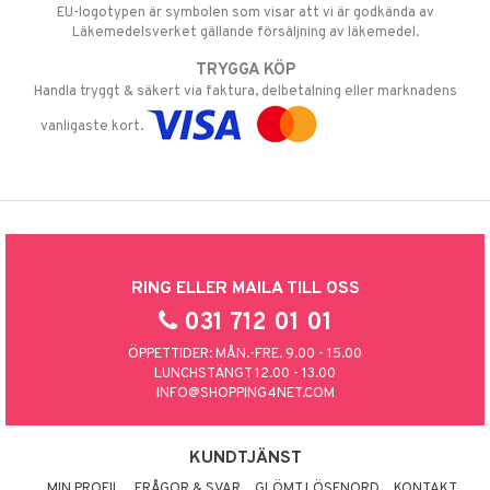
EU-logotypen är symbolen som visar att vi är godkända av
Läkemedelsverket gällande försäljning av läkemedel.
TRYGGA KÖP
Handla tryggt & säkert via faktura, delbetalning eller marknadens
vanligaste kort.
RING ELLER MAILA TILL OSS
031 712 01 01
ÖPPETTIDER: MÅN.-FRE. 9.00 - 15.00
LUNCHSTÄNGT 12.00 - 13.00
INFO@SHOPPING4NET.COM
KUNDTJÄNST
MIN PROFIL
FRÅGOR & SVAR
GLÖMT LÖSENORD
KONTAKT