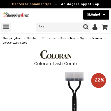
Perfekta sommartips
-
45 dagars öppet köp
Skönhet
RKEN
Skönhet
M BRANDS
T
Kontaktlinser
Shopping4net
»
Skönhet
»
För henne
»
Kosmetika
»
Ögon
»
Fransar
»
Coloran Lash Comb
JER
Hälsokost
ODUKTER
Apotek
TKORT
Coloran Lash Comb
Fitness
e
Hem & Inredning
-22%
Leksaker, Barn & Baby
essoarer
rd
Varumärken
lsam
iktscremer
tika
Kampanjer
star / Kammar
 hy
iktsvård
t Set