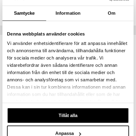
Lägsta pris senaste 30 dagarna: 69 kr
Samtycke
Information
Om
Tips till dig
Denna webbplats använder cookies
Vi använder enhetsidentifierare för att anpassa innehållet
-27%
-25%
och annonserna till användarna, tillhandahålla funktioner
för sociala medier och analysera vår trafik. Vi
vidarebefordrar även sådana identifierare och annan
information från din enhet till de sociala medier och
annons- och analysföretag som vi samarbetar med.
Dessa kan i sin tur kombinera informationen med annan
information som du har tillhandahållit eller som de har
samlat in när du har använt deras tjänster. Du godkänner
Coloran Heated Eyelash Curler
Coloran Razors For Eyebrows & Face
våra cookies vid fortsatt användande av vår webbplats.
COLORAN
COLORAN
Tillåt alla
219
89
299
119
kr
(
ord.
kr
)
kr
(
ord.
kr
)
Anpassa