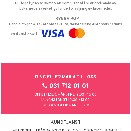
EU-logotypen är symbolen som visar att vi är godkända av
Läkemedelsverket gällande försäljning av läkemedel.
TRYGGA KÖP
Handla tryggt & säkert via faktura, delbetalning eller marknadens
vanligaste kort.
RING ELLER MAILA TILL OSS
031 712 01 01
ÖPPETTIDER: MÅN.-FRE. 9.00 - 15.00
LUNCHSTÄNGT 12.00 - 13.00
INFO@SHOPPING4NET.COM
KUNDTJÄNST
MIN PROFIL
FRÅGOR & SVAR
GLÖMT LÖSENORD
KONTAKT