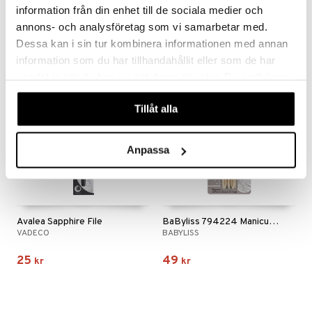
JOHNSON & JOHNSON
BRUSHWORKS
information från din enhet till de sociala medier och
29
45
annons- och analysföretag som vi samarbetar med.
kr
kr
Dessa kan i sin tur kombinera informationen med annan
information som du har tillhandahållit eller som de har
samlat in när du har använt deras tjänster. Du godkänner
våra cookies vid fortsatt användande av vår webbplats.
Tillåt alla
Anpassa
Avalea Sapphire File
BaByliss 794224 Manicure Sticks
VADECO
BABYLISS
25
49
kr
kr