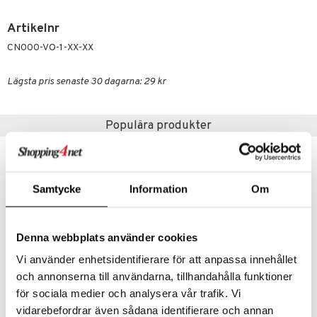
g 3: Fukt
tvård
sh
tik
gg & Mustasch
d- och kroppsvård
n
matics Elixir
dd
Artikelnr
produkter
CN000-VO-1-XX-XX
n- och läppvård
cealer
yx
skydd
n
cialprodukter
göring
liner
nique Happy
teg till män
Lägsta pris senaste 30 dagarna: 29 kr
rum
ndation
nique Happy For Men
oliering
pstift
t och skydd
Populära produkter
gloss
dvård
liner
ning och rengöring
Samtycke
Information
Om
e-up penslar
cara
Denna webbplats använder cookies
onskugga
Vi använder enhetsidentifierare för att anpassa innehållet
mer
och annonserna till användarna, tillhandahålla funktioner
er
för sociala medier och analysera vår trafik. Vi
Johnson's Cotton Buds
Brushworks Nail Scissors
vidarebefordrar även sådana identifierare och annan