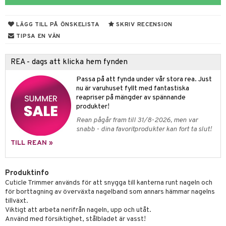
 & Gelé
onbryn
n utan sol
tljus & Rumsdoft
mband
om
LÄGG TILL PÅ ÖNSKELISTA
SKRIV RECENSION
ymprodukter
onskugga
odorant
 de cologne
sband
TIPSA EN VÄN
chgelé & tvål
 de parfum
hängen
lsam
apotek
rd
dukter
REA - dags att klicka hem fynden
vård
 de toilette
gar
ktriska trimmers
iktscremer
gon
vård
ärer
Passa på att fynda under vår stora rea. Just
t Set
tset
avfall
n utan sol
ylotion
e
m
nu är varuhuset fyllt med fantastiska
reapriser på mängder av spännande
ndvård
färg
tset
n utan sol
er shave balm
pa
produkter!
borttagning
hampo
sk
odorant
er shave lotion
Rean pågår fram till 31/8-2026, men var
inser
snabb - dina favoritprodukter kan fort ta slut!
ppsolja
ling produkter
essärer
chgelé & tvål
 de cologne
UE
TILL REAN »
mma & Baby
lbehör
oncremer
ndvård
 de toilette
nique
änst
ling
ling
borttagning
tset
Produktinfo
p 10
 & svar
Cuticle Trimmer används för att snygga till kanterna runt nageln och
produkter
produkter
produkter
g 1: Rengöring
rd
för borttagning av överväxta nagelband som annars hämmar nagelns
produkt
tillväxt.
cialprodukter
göring
cialprodukter
g 2: Exfoliering
oliering och masker
p
Viktigt att arbeta nerifrån nageln, upp och utåt.
elningen
Använd med försiktighet, stålbladet är vasst!
rum