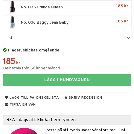
g 3: Fukt
tvård
sh
tik
185 kr
No. 035 Grunge Queen
gg & Mustasch
d- och kroppsvård
n
matics Elixir
dd
produkter
n- och läppvård
cealer
yx
185 kr
skydd
n
No. 036 Baggy Jean Baby
cialprodukter
göring
liner
nique Happy
teg till män
rum
ndation
nique Happy For Men
oliering
I lager, skickas omgående
pstift
t och skydd
185
gloss
dvård
kr
Delbetala från 56 kr per månad.
liner
ning och rengöring
LÄGG I KUNDVAGNEN
e-up penslar
cara
LÄGG TILL PÅ ÖNSKELISTA
SKRIV RECENSION
onskugga
TIPSA EN VÄN
mer
REA - dags att klicka hem fynden
er
Passa på att fynda under vår stora rea. Just