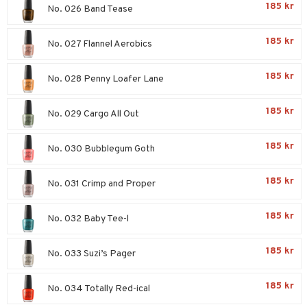
185 kr
No. 026 Band Tease
 & Gelé
onbryn
n utan sol
tljus & Rumsdoft
mband
om
ymprodukter
onskugga
185 kr
odorant
 de cologne
sband
No. 027 Flannel Aerobics
chgelé & tvål
 de parfum
hängen
lsam
apotek
rd
dukter
185 kr
No. 028 Penny Loafer Lane
vård
 de toilette
gar
ktriska trimmers
iktscremer
gon
vård
ärer
185 kr
t Set
tset
No. 029 Cargo All Out
avfall
n utan sol
ylotion
e
m
ndvård
färg
tset
n utan sol
er shave balm
pa
185 kr
No. 030 Bubblegum Goth
borttagning
hampo
sk
odorant
er shave lotion
inser
185 kr
ppsolja
No. 031 Crimp and Proper
ling produkter
essärer
chgelé & tvål
 de cologne
UE
mma & Baby
lbehör
oncremer
ndvård
 de toilette
nique
185 kr
No. 032 Baby Tee-l
änst
ling
ling
borttagning
tset
p 10
 & svar
185 kr
produkter
No. 033 Suzi’s Pager
produkter
produkter
g 1: Rengöring
rd
produkt
cialprodukter
göring
cialprodukter
g 2: Exfoliering
oliering och masker
p
185 kr
No. 034 Totally Red-ical
elningen
rum