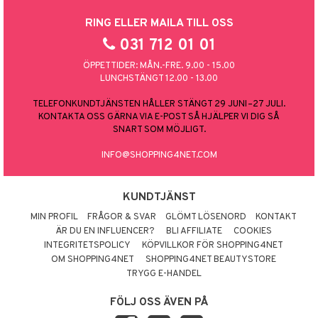
RING ELLER MAILA TILL OSS
031 712 01 01
ÖPPETTIDER: MÅN.-FRE. 9.00 - 15.00
LUNCHSTÄNGT 12.00 - 13.00
TELEFONKUNDTJÄNSTEN HÅLLER STÄNGT 29 JUNI–27 JULI.
KONTAKTA OSS GÄRNA VIA E-POST SÅ HJÄLPER VI DIG SÅ
SNART SOM MÖJLIGT.
INFO@SHOPPING4NET.COM
KUNDTJÄNST
MIN PROFIL
FRÅGOR & SVAR
GLÖMT LÖSENORD
KONTAKT
ÄR DU EN INFLUENCER?
BLI AFFILIATE
COOKIES
INTEGRITETSPOLICY
KÖPVILLKOR FÖR SHOPPING4NET
OM SHOPPING4NET
SHOPPING4NET BEAUTYSTORE
TRYGG E-HANDEL
FÖLJ OSS ÄVEN PÅ