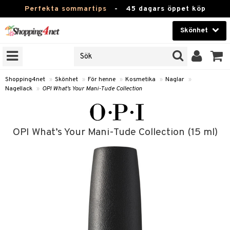
Perfekta sommartips
-
45 dagars öppet köp
Skönhet
RKEN
Skönhet
M BRANDS
T
Kontaktlinser
Shopping4net
»
Skönhet
»
För henne
»
Kosmetika
»
Naglar
»
Nagellack
»
OPI What’s Your Mani-Tude Collection
JER
Hälsokost
ODUKTER
Apotek
TKORT
OPI What’s Your Mani-Tude Collection (15 ml)
Fitness
e
Hem & Inredning
Leksaker, Barn & Baby
essoarer
rd
Varumärken
lsam
iktscremer
tika
Kampanjer
star / Kammar
 hy
iktsvård
t Set