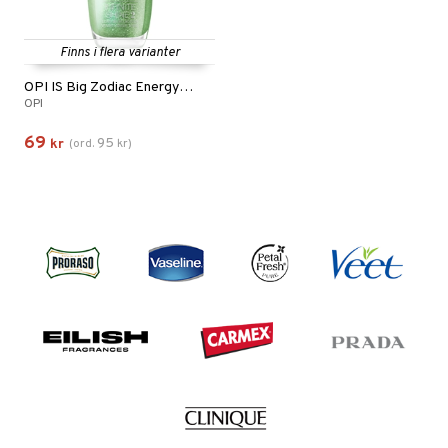
Finns i flera varianter
OPI IS Big Zodiac Energy Collection
OPI
69
95
kr
(
ord.
kr
)