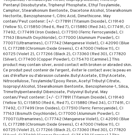
g 3: Fukt
tvård
sh
Pentanyl Diisobutyrate, Triphenyl Phosphate, Ethyl Tosylamide,
tik
gg & Mustasch
d- och kroppsvård
Camphor, Stearalkonium Bentonite, Diacetone Alcohol, Stearalkonium
n
matics Elixir
dd
Hectorite, Benzophenone-1, Citric Acid, Dimethicone. May
produkter
n- och läppvård
cealer
yx
contain/Peut contenir: [+/- CI 77891 (Titanium Dioxide), CI 19140
skydd
n
(Yellow 5), CI 15850 (Red 6, Red 7), CI 15880 (Red 34), CI 77491, CI
cialprodukter
göring
liner
nique Happy
teg till män
77492, CI 77499 (Iron Oxides), CI 77510 (Ferric Ferrocyanide), CI
77163 (Bismuth Oxychloride), CI 77000 (Aluminum Powder), CI
rum
ndation
nique Happy For Men
oliering
77007 (Ultramarines), CI 77742 (Manganese Violet), CI 42090 (Blue
1), CI 77288 (Chromium Oxide Greens), CI 47000 (Yellow 11), CI
pstift
t och skydd
60725 (Violet 2), CI 77266 (Black 2), CI 73360 (Red 30), CI 77820
(Silver), CI 77400 (Copper Powder), CI 75470 (Carmine).] This
gloss
dvård
product may contain silver, avoid contact with broken or abraded skin.
Ce produit peut contenir de l'argent, éviter le contact avec la peau en
liner
ning och rengöring
cas d'éraflure ou d'abrasion cutanée.Butyl Acetate, Ethyl Acetate,
Nitrocellulose, Tosylamide/Epoxy Resin, Acetyl Tributyl Citrate,
e-up penslar
Isopropyl Alcohol, Stearalkonium Bentonite, Benzophenone-1, Silica,
Trimethylpentanediyl Dibenzoate, Polyvinyl Butyral. May
cara
contain/Peut contenir: [+/- CI 77891 (Titanium Dioxide), CI 19140
(Yellow 5), CI 15850 (Red 6, Red 7), CI 15880 (Red 34), CI 77491, CI
onskugga
77492, CI 77499 (Iron Oxides), CI 77510 (Ferric Ferrocyanide), CI
77163 (Bismuth Oxychloride), CI 77000 (Aluminum Powder), CI
mer
77007 (Ultramarines), CI 77742 (Manganese Violet), CI 42090 (Blue
er
1), CI 77288 (Chromium Oxide Greens), CI 47000 (Yellow 11), CI
60725 (Violet 2), CI 77266 (Black 2), CI 73360 (Red 30), CI 77820