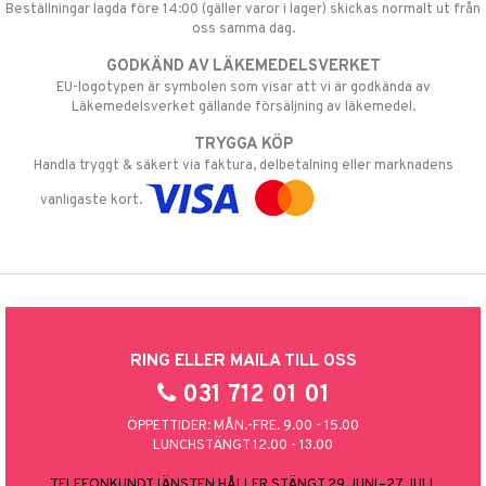
Beställningar lagda före 14:00 (gäller varor i lager) skickas normalt ut från
oss samma dag.
GODKÄND AV LÄKEMEDELSVERKET
EU-logotypen är symbolen som visar att vi är godkända av
Läkemedelsverket gällande försäljning av läkemedel.
TRYGGA KÖP
Handla tryggt & säkert via faktura, delbetalning eller marknadens
vanligaste kort.
RING ELLER MAILA TILL OSS
031 712 01 01
ÖPPETTIDER: MÅN.-FRE. 9.00 - 15.00
LUNCHSTÄNGT 12.00 - 13.00
TELEFONKUNDTJÄNSTEN HÅLLER STÄNGT 29 JUNI–27 JULI.