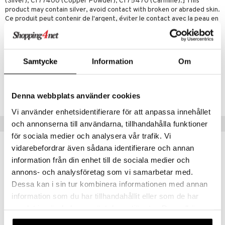
(Silver), CI 77400 (Copper Powder), CI 75470 (Carmine).] This
product may contain silver, avoid contact with broken or abraded skin.
Ce produit peut contenir de l'argent, éviter le contact avec la peau en
cas d'éraflure ou d'abrasion cutanée.
Artikelnr
Samtycke
Information
Om
COP14-0O-15-XX-XX
Lägsta pris senaste 30 dagarna: 139 kr
Denna webbplats använder cookies
Vi använder enhetsidentifierare för att anpassa innehållet
Populära produkter
och annonserna till användarna, tillhandahålla funktioner
för sociala medier och analysera vår trafik. Vi
gåva på köpet!
vidarebefordrar även sådana identifierare och annan
-30%
information från din enhet till de sociala medier och
annons- och analysföretag som vi samarbetar med.
Dessa kan i sin tur kombinera informationen med annan
information som du har tillhandahållit eller som de har
samlat in när du har använt deras tjänster. Du godkänner
våra cookies vid fortsatt användande av vår webbplats.