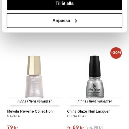
Tillåt alla
Finns i flera varianter
Finns i flera varianter
IsaDora The Wonder Nail Polish
Mavala Mini Nail Polish
ISADORA
MAVALA
Anpassa
79
55
79
kr
fr.
kr
(
ord.
kr
)
-30%
Finns i flera varianter
Finns i flera varianter
Mavala Reverie Collection
China Glaze Nail Lacquer
MAVALA
CHINA GLAZE
79
69
98
kr
fr.
kr
(
ord.
kr
)