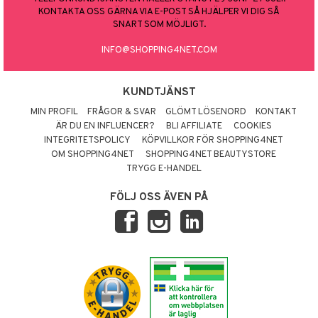
KONTAKTA OSS GÄRNA VIA E-POST SÅ HJÄLPER VI DIG SÅ
SNART SOM MÖJLIGT.
INFO@SHOPPING4NET.COM
KUNDTJÄNST
MIN PROFIL
FRÅGOR & SVAR
GLÖMT LÖSENORD
KONTAKT
ÄR DU EN INFLUENCER?
BLI AFFILIATE
COOKIES
INTEGRITETSPOLICY
KÖPVILLKOR FÖR SHOPPING4NET
OM SHOPPING4NET
SHOPPING4NET BEAUTYSTORE
TRYGG E-HANDEL
FÖLJ OSS ÄVEN PÅ