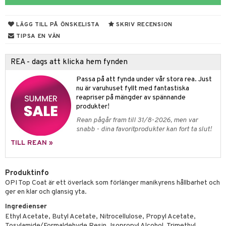
 & Gelé
onbryn
n utan sol
tljus & Rumsdoft
mband
om
LÄGG TILL PÅ ÖNSKELISTA
SKRIV RECENSION
ymprodukter
onskugga
odorant
 de cologne
sband
TIPSA EN VÄN
chgelé & tvål
 de parfum
hängen
lsam
apotek
rd
dukter
REA - dags att klicka hem fynden
vård
 de toilette
gar
ktriska trimmers
iktscremer
gon
vård
ärer
Passa på att fynda under vår stora rea. Just
t Set
tset
avfall
n utan sol
ylotion
e
m
nu är varuhuset fyllt med fantastiska
reapriser på mängder av spännande
ndvård
färg
tset
n utan sol
er shave balm
pa
produkter!
borttagning
hampo
sk
odorant
er shave lotion
Rean pågår fram till 31/8-2026, men var
inser
snabb - dina favoritprodukter kan fort ta slut!
ppsolja
ling produkter
essärer
chgelé & tvål
 de cologne
UE
TILL REAN »
mma & Baby
lbehör
oncremer
ndvård
 de toilette
nique
änst
ling
ling
borttagning
tset
Produktinfo
p 10
 & svar
OPI Top Coat är ett överlack som förlänger manikyrens hållbarhet och
produkter
produkter
produkter
g 1: Rengöring
rd
ger en klar och glansig yta.
produkt
cialprodukter
göring
cialprodukter
Ingredienser
g 2: Exfoliering
oliering och masker
p
Ethyl Acetate, Butyl Acetate, Nitrocellulose, Propyl Acetate,
elningen
rum
Tosylamide/Formaldehyde Resin, Isopropyl Alcohol, Trimethyl