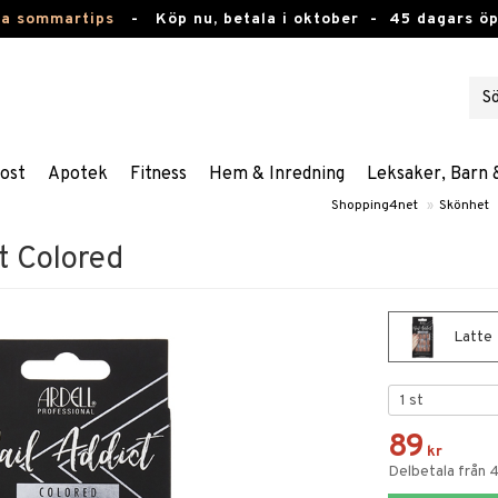
ta sommartips
-
Köp nu, betala i oktober -
45 dagars ö
ost
Apotek
Fitness
Hem & Inredning
Leksaker, Barn 
Shopping4net
»
Skönhet
ct Colored
Latte
89
kr
Delbetala från 