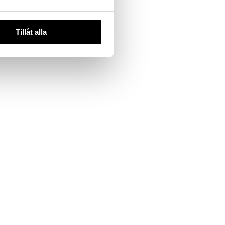
Tillåt alla
dict French