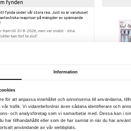
hem fynden
tt fynda under vår stora rea. Just nu är varuhuset
fantastiska reapriser på mängder av spännande
!
 fram till 31/8-2026, men var snabb - dina
ukter kan fort ta slut!
N »
Finns i flera
Ardell Nail Ad
ap? I vår Outlet hittar du massor av produkter till
Information
Sparkle
ynda medan dina favoritprodukter fortfarande finns
ARDELL
199
et räcker!
kr
cookies
e för att anpassa innehållet och annonserna till användarna, tillh
vår trafik. Vi vidarebefordrar även sådana identifierare och anna
komplett kit med lösnaglar som innehåller allt du
nnons- och analysföretag som vi samarbetar med. Dessa kan i sin
manikyr hemma.
har tillhandahållit eller som de har samlat in när du har använt
ortsatt användande av vår webbplats.