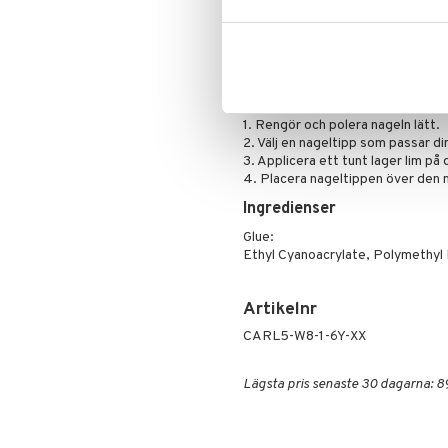
Primer
- Professionellt lim
Puder
- Nagelfil
- Manikyrpinne
Användning
Applicering:
1. Rengör och polera nageln lätt.
2. Välj en nageltipp som passar din
3. Applicera ett tunt lager lim på 
4. Placera nageltippen över den n
Ingredienser
Glue:
Ethyl Cyanoacrylate, Polymethyl
Artikelnr
CARL5-W8-1-6Y-XX
Lägsta pris senaste 30 dagarna: 8