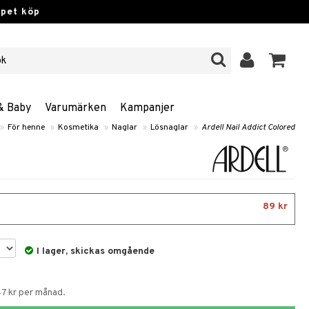
ppet köp
& Baby
Varumärken
Kampanjer
»
För henne
»
Kosmetika
»
Naglar
»
Lösnaglar
»
Ardell Nail Addict Colored
89 kr
I lager, skickas omgående
47 kr per månad.