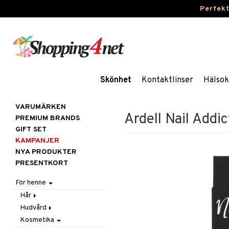
Perfek
Skönhet
Kontaktlinser
Hälsok
VARUMÄRKEN
Ardell Nail Addi
PREMIUM BRANDS
GIFT SET
KAMPANJER
NYA PRODUKTER
PRESENTKORT
För henne
Hår
Hudvård
Accessoarer
Kosmetika
Balsam
Ansiktscremer