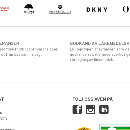
VERANSER
GODKÄND AV LÄKEMEDELSV
gda före 14:00 (gäller varor i lager)
EU-logotypen är symbolen som visar
 ut från oss samma dag.
godkända av Läkemedelsverket gä
försäljning av läkemedel.
ST
FÖLJ OSS ÄVEN PÅ
AR
NORD