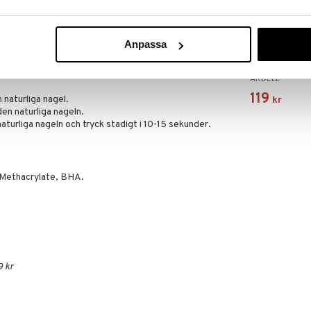
Anpassa
Ardell Nail Ad
ARDELL
119
 naturliga nagel.
kr
den naturliga nageln.
aturliga nageln och tryck stadigt i 10-15 sekunder.
 Methacrylate, BHA.
9 kr