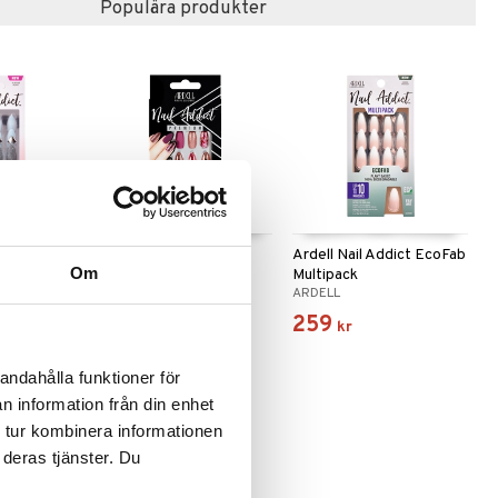
Populära produkter
 varianter
dict Flash &
Ardell Nail Addict
Ardell Nail Addict EcoFab
Om
Chrome Pink Foil
Multipack
ARDELL
ARDELL
159
259
kr
kr
andahålla funktioner för
n information från din enhet
 tur kombinera informationen
 deras tjänster. Du