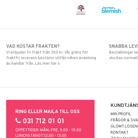
VAD KOSTAR FRAKTEN?
SNABBA LE
Vi erbjuder fri frakt från 350 kr. Vår gräns för
Beställningar la
fraktfri leverans bestäms utifån vilken avdelning
skickas normalt
du handlar från. Läs mer här »
KUNDTJÄN
RING ELLER MAILA TILL OSS
MIN PROFIL
031 712 01 01
FRÅGOR & SV
GLÖMT LÖSE
ÖPPETTIDER: MÅN.-FRE. 9.00 - 15.00
KONTAKT
LUNCHSTÄNGT 12.00 - 13.00