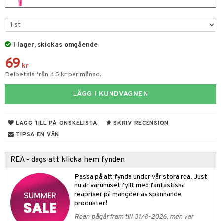
 & Gelé
onskugga
odorant
 de cologne
sband
ymprodukter
chgelé & tvål
 de parfum
hängen
lsam
apotek
rd
dukter
I lager, skickas omgående
vård
 de toilette
gar
ktriska trimmers
iktscremer
gon
vård
ärer
69
t Set
tset
avfall
kr
n utan sol
ylotion
e
m
Delbetala från 45 kr per månad.
ndvård
färg
tset
n utan sol
er shave balm
pa
LÄGG I KUNDVAGNEN
borttagning
hampo
sk
odorant
er shave lotion
inser
ppsolja
ling produkter
essärer
chgelé & tvål
 de cologne
UE
LÄGG TILL PÅ ÖNSKELISTA
SKRIV RECENSION
mma & Baby
lbehör
oncremer
ndvård
 de toilette
TIPSA EN VÄN
nique
änst
ling
ling
borttagning
tset
p 10
REA - dags att klicka hem fynden
 & svar
produkter
produkter
produkter
g 1: Rengöring
rd
Passa på att fynda under vår stora rea. Just
produkt
cialprodukter
göring
cialprodukter
nu är varuhuset fyllt med fantastiska
g 2: Exfoliering
oliering och masker
p
reapriser på mängder av spännande
elningen
rum
produkter!
g 3: Fukt
tvård
sh
tik
Rean pågår fram till 31/8-2026, men var
gg & Mustasch