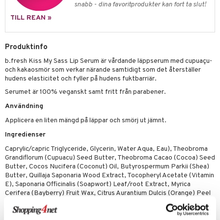
d- och kroppsvård
n
matics Elixir
dd
snabb - dina favoritprodukter kan fort ta slut!
produkter
n- och läppvård
cealer
TILL REAN »
yx
skydd
n
cialprodukter
göring
liner
nique Happy
teg till män
Produktinfo
rum
ndation
nique Happy For Men
oliering
b.fresh Kiss My Sass Lip Serum är vårdande läppserum med cupuaçu-
pstift
t och skydd
och kakaosmör som verkar närande samtidigt som det återställer
hudens elasticitet och fyller på hudens fuktbarriär.
gloss
dvård
Serumet är 100% veganskt samt fritt från parabener.
liner
ning och rengöring
Användning
e-up penslar
Applicera en liten mängd på läppar och smörj ut jämnt.
Ingredienser
cara
Caprylic/capric Triglyceride, Glycerin, Water Aqua, Eau), Theobroma
onskugga
Grandiflorum (Cupuacu) Seed Butter, Theobroma Cacao (Cocoa) Seed
Butter, Cocos Nucifera (Coconut) Oil, Butyrospermum Parkii (Shea)
mer
Butter, Quillaja Saponaria Wood Extract, Tocopheryl Acetate (Vitamin
E), Saponaria Officinalis (Soapwort) Leaf/root Extract, Myrica
er
Cerifera (Bayberry) Fruit Wax, Citrus Aurantium Dulcis (Orange) Peel
Wax, Vp/hexadecene Copolymer, Phenoxyethanol, Flavor