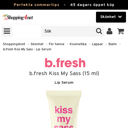
Perfekta sommartips
-
45 dagars öppet köp
Skönhet
RKEN
Skönhet
M BRANDS
T
Kontaktlinser
Shopping4net
»
Skönhet
»
För henne
»
Kosmetika
»
Läppar
»
Balm
»
b.fresh Kiss My Sass - Lip Serum
JER
Hälsokost
ODUKTER
Apotek
TKORT
b.fresh Kiss My Sass (15 ml)
Fitness
Lip Serum
e
Hem & Inredning
Leksaker, Barn & Baby
essoarer
rd
Varumärken
lsam
iktscremer
tika
Kampanjer
star / Kammar
 hy
iktsvård
t Set