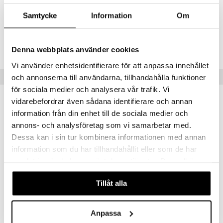
Artikelnr
Samtycke
Information
Om
CBF60-FM-15-XX-XX
Lägsta pris senaste 30 dagarna: 69 kr
Denna webbplats använder cookies
Vi använder enhetsidentifierare för att anpassa innehållet
Tips till dig
och annonserna till användarna, tillhandahålla funktioner
för sociala medier och analysera vår trafik. Vi
vidarebefordrar även sådana identifierare och annan
information från din enhet till de sociala medier och
annons- och analysföretag som vi samarbetar med.
Dessa kan i sin tur kombinera informationen med annan
information som du har tillhandahållit eller som de har
samlat in när du har använt deras tjänster. Du godkänner
våra cookies vid fortsatt användande av vår webbplats.
Tillåt alla
b.fresh Butter Than Ever - Lip Serum
b.fresh Cutie With A Booty - Body Butter
B.FRESH
B.FRESH
Anpassa