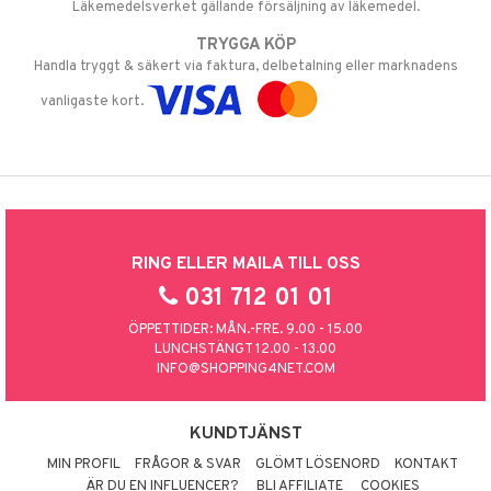
Läkemedelsverket gällande försäljning av läkemedel.
TRYGGA KÖP
Handla tryggt & säkert via faktura, delbetalning eller marknadens
vanligaste kort.
RING ELLER MAILA TILL OSS
031 712 01 01
ÖPPETTIDER: MÅN.-FRE. 9.00 - 15.00
LUNCHSTÄNGT 12.00 - 13.00
INFO@SHOPPING4NET.COM
KUNDTJÄNST
MIN PROFIL
FRÅGOR & SVAR
GLÖMT LÖSENORD
KONTAKT
ÄR DU EN INFLUENCER?
BLI AFFILIATE
COOKIES