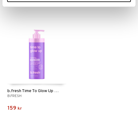
69
179
kr
kr
b.fresh Time To Glow Up - Hydrating Lotion
B.FRESH
159
kr