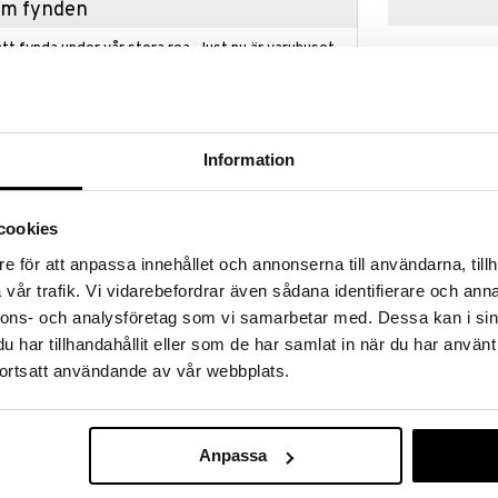
hem fynden
tt fynda under vår stora rea. Just nu är varuhuset
fantastiska reapriser på mängder av spännande
!
 fram till 31/8-2026, men var snabb - dina
ukter kan fort ta slut!
Information
N »
cookies
Coca Cola Lip
e för att anpassa innehållet och annonserna till användarna, tillh
 ett läppbalsam med härlig smak av Coca-Cola
Pack
om kommer göra dina läppar mjuka och återfuktade!
vår trafik. Vi vidarebefordrar även sådana identifierare och anna
LIP SMACKER
nnons- och analysföretag som vi samarbetar med. Dessa kan i sin
159
kr
har tillhandahållit eller som de har samlat in när du har använt
ortsatt användande av vår webbplats.
 Acetate, Cera Alba, Candelilla Cera, Polybutene,
il, Copernicia Cerifera Cera, Hydrogenated
Anpassa
m Liquidum, Aroma, Acetylated Lanolin Alcohol, Cera
 Germ Oil, Stearic Acid, Sucralose, Stevia Rebaudiana