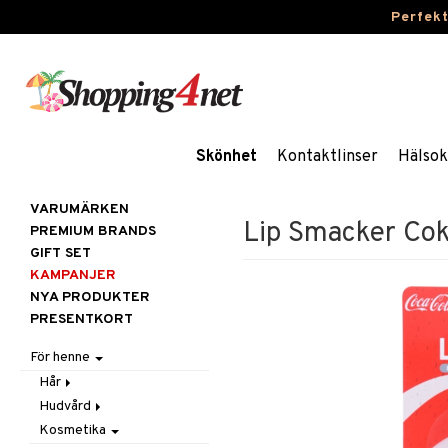
Perfek
Skönhet
Kontaktlinser
Hälsok
VARUMÄRKEN
Lip Smacker Cok
PREMIUM BRANDS
GIFT SET
KAMPANJER
NYA PRODUKTER
PRESENTKORT
För henne
Hår
Hudvård
Accessoarer
Kosmetika
Balsam
Ansiktscremer