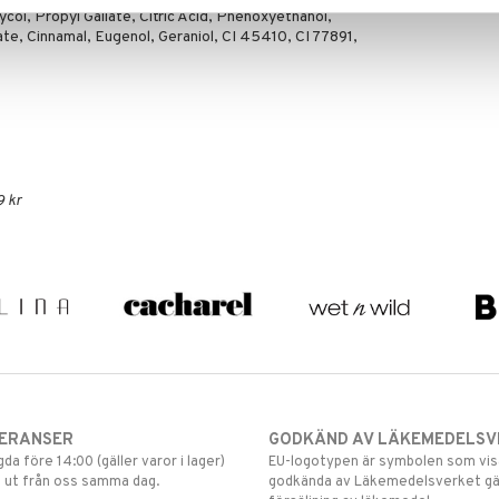
ol, Propyl Gallate, Citric Acid, Phenoxyethanol,
te, Cinnamal, Eugenol, Geraniol, CI 45410, CI 77891,
9 kr
VERANSER
GODKÄND AV LÄKEMEDELSV
gda före 14:00 (gäller varor i lager)
EU-logotypen är symbolen som visar
 ut från oss samma dag.
godkända av Läkemedelsverket gä