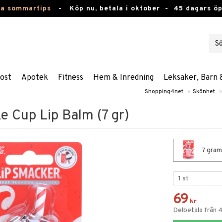
ta sommartips
-
Köp nu, betala i oktober -
45 dagars ö
ost
Apotek
Fitness
Hem & Inredning
Leksaker, Barn 
Shopping4net
»
Skönhet
»
e Cup Lip Balm (7 gr)
7 gram
69
kr
Delbetala från 