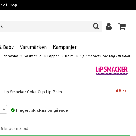
ppet köp
& Baby
Varumärken
Kampanjer
För henne
»
Kosmetika
»
Läppar
»
Balm
»
Lip Smacker Coke Cup Lip Balm
69 kr
 - Lip Smacker Coke Cup Lip Balm
I lager, skickas omgående
45 kr per månad.