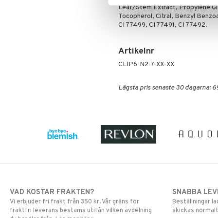
Puder
Leaf/Stem Extract, Propylene Glyc
Tocopherol, Citral, Benzyl Benzoa
CI 77499, CI 77491, CI 77492.
Artikelnr
CLIP6-N2-7-XX-XX
Lägsta pris senaste 30 dagarna: 6
VAD KOSTAR FRAKTEN?
SNABBA LE
Vi erbjuder fri frakt från 350 kr. Vår gräns för
Beställningar la
fraktfri leverans bestäms utifån vilken avdelning
skickas normalt