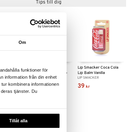
Tips till dig
Om
 Balm Party
Lip Smacker Coca Cola
Lip Smacker Coca Cola
andahålla funktioner för
Classic Can Tin Box Lip
Lip Balm Vanilla
n information från din enhet
LIP SMACKER
LIP SMACKER
Balm
 tur kombinera informationen
189
39
kr
kr
 deras tjänster. Du
Tillåt alla