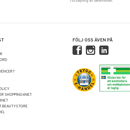
försäljning av läkemedel.
ST
FÖLJ OSS ÄVEN PÅ
AR
NORD
LUENCER?
OLICY
ÖR SHOPPING4NET
4NET
T BEAUTYSTORE
DEL