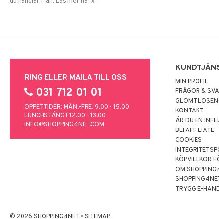
du handlar från. Läs mer här »
KUNDTJÄN
RING ELLER MAILA TILL OSS
MIN PROFIL
031 712 01 01
FRÅGOR & SV
GLÖMT LÖSE
ÖPPETTIDER: MÅN.-FRE. 9.00 - 15.00
KONTAKT
LUNCHSTÄNGT 12.00 - 13.00
ÄR DU EN INF
INFO@SHOPPING4NET.COM
BLI AFFILIATE
COOKIES
INTEGRITETSP
KÖPVILLKOR F
OM SHOPPING
SHOPPING4NE
TRYGG E-HAN
© 2026 SHOPPING4NET
•
SITEMAP