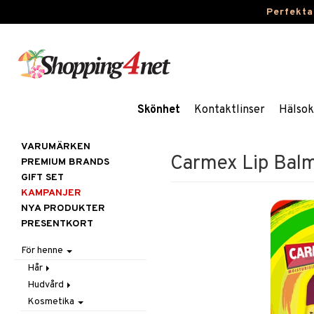
Perfekta
Skönhet
Kontaktlinser
Hälsok
VARUMÄRKEN
Carmex Lip Balm
PREMIUM BRANDS
GIFT SET
KAMPANJER
NYA PRODUKTER
PRESENTKORT
För henne
Hår
Hudvård
Accessoarer
Kosmetika
Balsam
Ansiktscremer