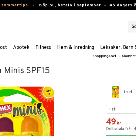
 sommartips
-
Köp nu, betala i september -
45 dagars 
ost
Apotek
Fitness
Hem & Inredning
Leksaker, Barn 
Shopping4net
»
Skönhet
 Minis SPF15
1 set 
49
kr
Delbetala från 