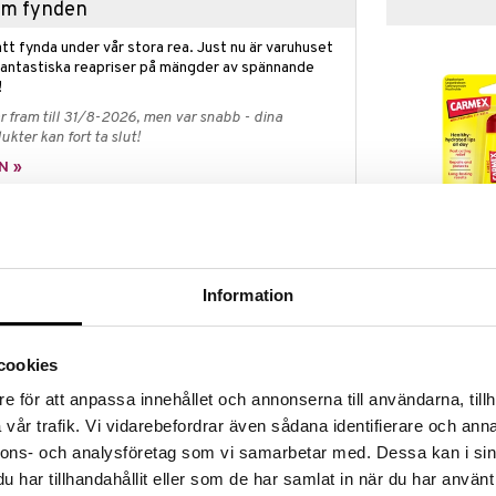
hem fynden
tt fynda under vår stora rea. Just nu är varuhuset
fantastiska reapriser på mängder av spännande
!
 fram till 31/8-2026, men var snabb - dina
ukter kan fort ta slut!
N »
Carmex Lipba
håller 3 stycken bedårande minituber som ger dig
 Minis är små i storleken, men stora i smaken,
CARMEX
Information
ta.
25
kr
et och SPF15 som skyddar mot solens starka strålar.
d för att lugna, ge näring och återfukta torra och
cookies
e för att anpassa innehållet och annonserna till användarna, tillh
vår trafik. Vi vidarebefordrar även sådana identifierare och anna
nnons- och analysföretag som vi samarbetar med. Dessa kan i sin
a läppar. Endast för utvärtes bruk. Ej för användning
har tillhandahållit eller som de har samlat in när du har använt