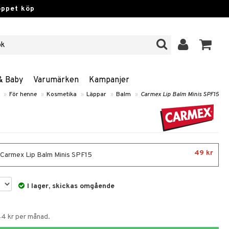
öppet köp
& Baby
Varumärken
Kampanjer
»
För henne
»
Kosmetika
»
Läppar
»
Balm
»
Carmex Lip Balm Minis SPF15
49 kr
- Carmex Lip Balm Minis SPF15
I lager, skickas omgående
44 kr per månad.