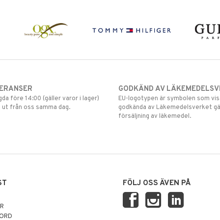
VERANSER
GODKÄND AV LÄKEMEDELSV
gda före 14:00 (gäller varor i lager)
EU-logotypen är symbolen som visar
 ut från oss samma dag.
godkända av Läkemedelsverket gä
försäljning av läkemedel.
ST
FÖLJ OSS ÄVEN PÅ
AR
NORD