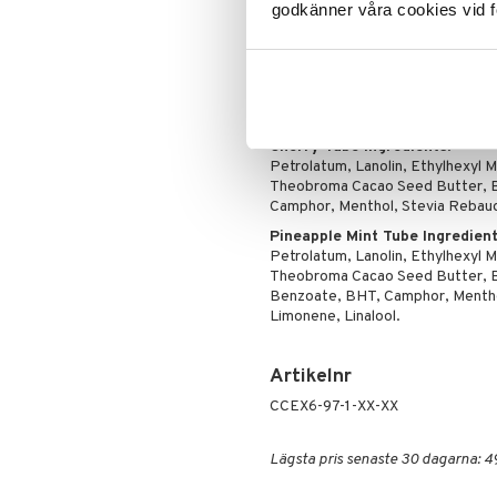
Puder
godkänner våra cookies vid f
Ingredienser
Strawberry Tube Ingredients:
Petrolatum, Lanolin, Ethylhexyl 
Theobroma Cacao Seed Butter, B
Campor, Menthol, Stevia Rebaudi
Cherry Tube Ingredients
:
Petrolatum, Lanolin, Ethylhexyl 
Theobroma Cacao Seed Butter, B
Camphor, Menthol, Stevia Rebaudi
Pineapple Mint Tube Ingredient
Petrolatum, Lanolin, Ethylhexyl 
Theobroma Cacao Seed Butter, B
Benzoate, BHT, Camphor, Menthol
Limonene, Linalool.
Artikelnr
CCEX6-97-1-XX-XX
Lägsta pris senaste 30 dagarna: 4