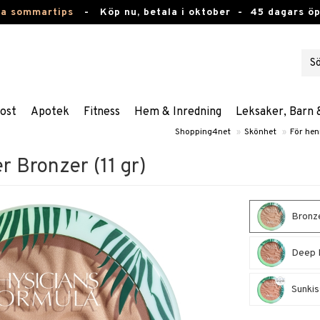
ta sommartips
-
Köp nu, betala i oktober -
45 dagars ö
ost
Apotek
Fitness
Hem & Inredning
Leksaker, Barn 
Shopping4net
»
Skönhet
»
För hen
 Bronzer (11 gr)
Bronz
Deep 
Sunkis