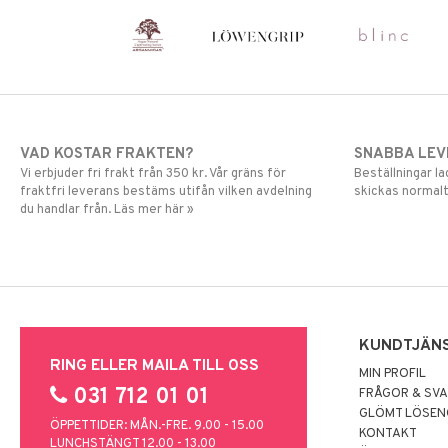
VAD KOSTAR FRAKTEN?
SNABBA LE
Vi erbjuder fri frakt från 350 kr. Vår gräns för
Beställningar la
fraktfri leverans bestäms utifån vilken avdelning
skickas normalt
du handlar från. Läs mer här »
KUNDTJÄN
RING ELLER MAILA TILL OSS
MIN PROFIL
031 712 01 01
FRÅGOR & SV
GLÖMT LÖSE
ÖPPETTIDER: MÅN.-FRE. 9.00 - 15.00
KONTAKT
LUNCHSTÄNGT 12.00 - 13.00