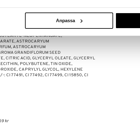
kator eller bronzerborste över panna, kindben, haka
Anpassa
MICA,
SOSTEARYL NEOPENTANOATE,
EARATE, ASTROCARYUM
ARFUM, ASTROCARYUM
BROMA GRANDIFLORUM SEED
, CITRIC ACID, GLYCERYL OLEATE, GLYCERYL
ECITHIN, POLYBUTENE, TIN OXIDE,
ROXIDE, CAPRYLYL GLYCOL, HEXYLENE
CI 77491, CI 77492, CI 77499, CI 15850, CI
69 kr