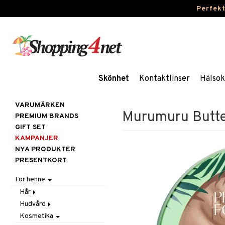
Perfek
Skönhet
Kontaktlinser
Hälsok
VARUMÄRKEN
Murumuru Butter
PREMIUM BRANDS
GIFT SET
KAMPANJER
NYA PRODUKTER
PRESENTKORT
För henne
Hår
Hudvård
Accessoarer
Kosmetika
Balsam
Ansiktscremer