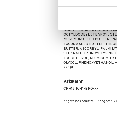
Mascara
Appliceras med medföljande appli
Ögonskugga
och näsrygg.
Primer
Ingredienser
Puder
TALC, SYNTHETIC SAPPHIRE, 
DIMETHICONOL STEARATE, I
OCTYLDODEYL STEAROYL ST
MURUMURU SEED BUTTER, P
TUCUMA SEED BUTTER, THEO
BUTTER, ASCORBYL PALMITATE
STEARATE, LAUROYL LYSINE, L
TOCOPHEROL, ALUMINUM HYD
GLYCOL, PHENOXYETHANOL. +/-: 
77891.
Artikelnr
CPH13-PJ-11-BRQ-XX
Lägsta pris senaste 30 dagarna: 2