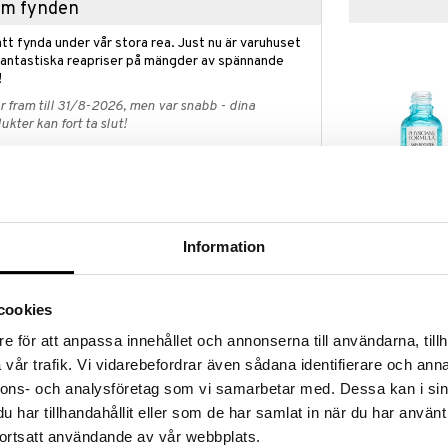
hem fynden
tt fynda under vår stora rea. Just nu är varuhuset
fantastiska reapriser på mängder av spännande
!
 fram till 31/8-2026, men var snabb - dina
ukter kan fort ta slut!
N »
Skin Booster 
sicians Formula är exotisk bronzer berikad med
Information
Shot Hydratin
tergivande glow.
PHYSICIANS F
dtonen. Ultra-raffinerad pärlemor och mjuk
219
kr
ilkeslen hud med extra lyster. Innehåller Murumuru,
cookies
ienser från Amazonas kända för sina höga halter av
r.
e för att anpassa innehållet och annonserna till användarna, tillh
vår trafik. Vi vidarebefordrar även sådana identifierare och anna
ch applikator i en design man blir glad av!
nnons- och analysföretag som vi samarbetar med. Dessa kan i sin
ar de bästa fördelarna av puder och krämrouge.
har tillhandahållit eller som de har samlat in när du har använt
ortsatt användande av vår webbplats.