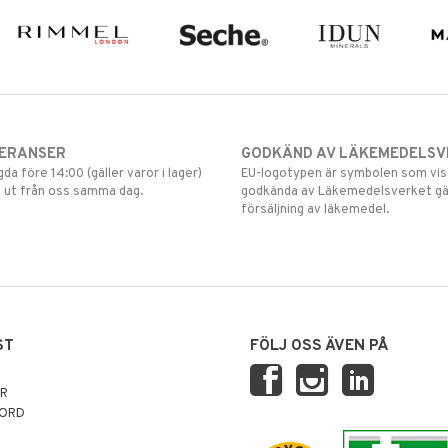
VERANSER
GODKÄND AV LÄKEMEDELSV
gda före 14:00 (gäller varor i lager)
EU-logotypen är symbolen som visar
 ut från oss samma dag.
godkända av Läkemedelsverket gä
försäljning av läkemedel.
ST
FÖLJ OSS ÄVEN PÅ
AR
NORD