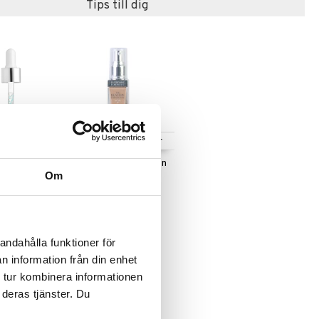
Tips till dig
Finns i flera varianter
Vitamin
The Healthy Foundation
Om
g
SPF 20
ORMULA
PHYSICIANS FORMULA
229
kr
andahålla funktioner för
n information från din enhet
 tur kombinera informationen
 deras tjänster. Du