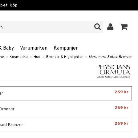
ppet köp
& Baby
Varumärken
Kampanjer
ne
»
Kosmetika
»
Hud
»
Bronzer & Highlighter
»
Murumuru Butter Bronzer
269 kr
er
269 kr
Bronzer
269 kr
sed Bronzer