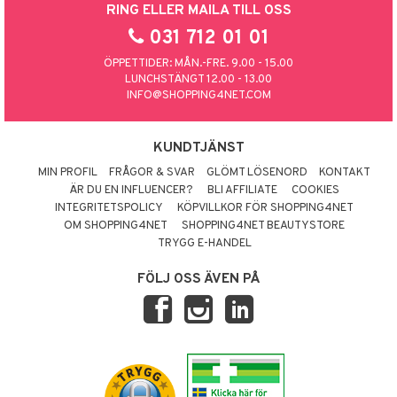
RING ELLER MAILA TILL OSS
031 712 01 01
ÖPPETTIDER: MÅN.-FRE. 9.00 - 15.00
LUNCHSTÄNGT 12.00 - 13.00
INFO@SHOPPING4NET.COM
KUNDTJÄNST
MIN PROFIL
FRÅGOR & SVAR
GLÖMT LÖSENORD
KONTAKT
ÄR DU EN INFLUENCER?
BLI AFFILIATE
COOKIES
INTEGRITETSPOLICY
KÖPVILLKOR FÖR SHOPPING4NET
OM SHOPPING4NET
SHOPPING4NET BEAUTYSTORE
TRYGG E-HANDEL
FÖLJ OSS ÄVEN PÅ