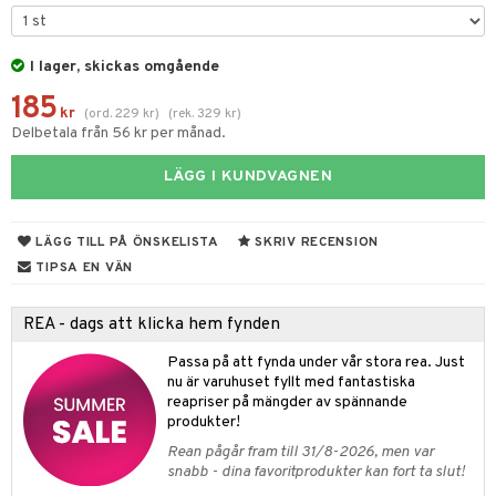
 & Gelé
mover
ögonfransar
iga
produkter
m
ymprodukter
lbehör
cara
cetter
I lager, skickas omgående
ylotion
y spray
en
185
onbryn
n utan sol
tljus & Rumsdoft
mband
om
kr
(
ord.
229
kr
)
(
rek.
329
kr
)
Delbetala från 56 kr per månad.
onskugga
odorant
 de cologne
sband
LÄGG I KUNDVAGNEN
chgelé & tvål
 de parfum
hängen
lsam
apotek
rd
dukter
vård
 de toilette
gar
ktriska trimmers
iktscremer
gon
vård
ärer
LÄGG TILL PÅ ÖNSKELISTA
SKRIV RECENSION
t Set
tset
avfall
n utan sol
ylotion
e
m
TIPSA EN VÄN
ndvård
färg
tset
n utan sol
er shave balm
pa
REA - dags att klicka hem fynden
borttagning
hampo
sk
odorant
er shave lotion
inser
Passa på att fynda under vår stora rea. Just
ppsolja
ling produkter
essärer
chgelé & tvål
 de cologne
UE
nu är varuhuset fyllt med fantastiska
reapriser på mängder av spännande
mma & Baby
lbehör
oncremer
ndvård
 de toilette
nique
produkter!
änst
ling
ling
borttagning
Rean pågår fram till 31/8-2026, men var
tset
p 10
snabb - dina favoritprodukter kan fort ta slut!
 & svar
produkter
produkter
produkter