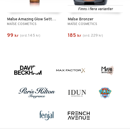
Finns i flera varianter
Maîse Amazing Glow Setting Spray
Maîse Bronzer
MAÎSE COSMETICS
MAÎSE COSMETICS
99
185
145
229
kr
(
ord.
kr
)
kr
(
ord.
kr
)