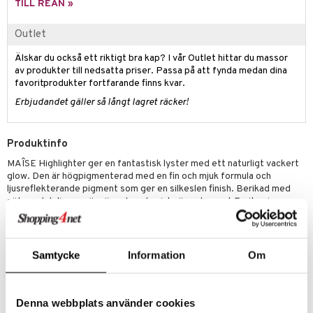
g 1: Rengöring
rd
TILL REAN »
produkt
cialprodukter
göring
cialprodukter
g 2: Exfoliering
oliering och masker
p
Outlet
elningen
rum
g 3: Fukt
tvård
sh
Älskar du också ett riktigt bra kap? I vår Outlet hittar du massor
tik
gg & Mustasch
av produkter till nedsatta priser. Passa på att fynda medan dina
d- och kroppsvård
n
matics Elixir
dd
favoritprodukter fortfarande finns kvar.
produkter
n- och läppvård
cealer
yx
skydd
n
Erbjudandet gäller så långt lagret räcker!
cialprodukter
göring
liner
nique Happy
teg till män
Produktinfo
rum
ndation
nique Happy For Men
oliering
MAÎSE Highlighter ger en fantastisk lyster med ett naturligt vackert
pstift
t och skydd
glow. Den är högpigmenterad med en fin och mjuk formula och
ljusreflekterande pigment som ger en silkeslen finish. Berikad med
gloss
dvård
sötmandelolja som är närande och mjukgörande samt E-vitamin som
skyddar huden från fria radikaler.
liner
ning och rengöring
MAÎSE highlighter ger dig en underbar ”summer glow” insvept i den
e-up penslar
doft som får dig på ”vacation mood” året om.
Samtycke
Information
Om
cara
100 % Vegansk.
Nyanser:
onskugga
Luna Glow – Ljus kall ton
Denna webbplats använder cookies
Stella Glow – Varm guldig ton
mer