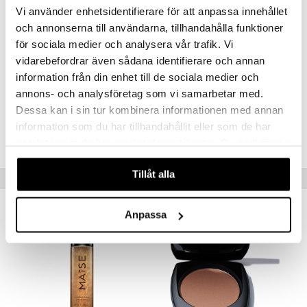
Vi använder enhetsidentifierare för att anpassa innehållet
Användning
er
och annonserna till användarna, tillhandahålla funktioner
Applicera highlighter på områden som du vill framhäva och ge extra
för sociala medier och analysera vår trafik. Vi
glow. (kindben, pannan, näsan, amorbågen, ögonlocken etc)
vidarebefordrar även sådana identifierare och annan
information från din enhet till de sociala medier och
Artikelnr
annons- och analysföretag som vi samarbetar med.
CMAI3-MB-8-LUN-XX
Dessa kan i sin tur kombinera informationen med annan
information som du har tillhandahållit eller som de har
Lägsta pris senaste 30 dagarna: 185 kr
samlat in när du har använt deras tjänster. Du godkänner
våra cookies vid fortsatt användande av vår webbplats.
Tillåt alla
Tips till dig
-32%
-19%
Anpassa