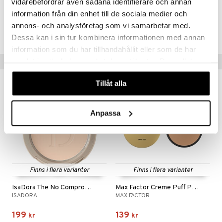
vidarebefordrar även sådana identifierare och annan
CMX68-MF-11-HOR-XX
information från din enhet till de sociala medier och
annons- och analysföretag som vi samarbetar med.
Lägsta pris senaste 30 dagarna: 142 kr
Dessa kan i sin tur kombinera informationen med annan
information som du har tillhandahållit eller som de har
samlat in när du har använt deras tjänster. Du godkänner
Populära produkter
våra cookies vid fortsatt användande av vår webbplats.
gåva på köpet!
Tillåt alla
Anpassa
Finns i flera varianter
Finns i flera varianter
IsaDora The No Compromise Matte Powder
Max Factor Creme Puff Pressed Power
ISADORA
MAX FACTOR
199
139
kr
kr