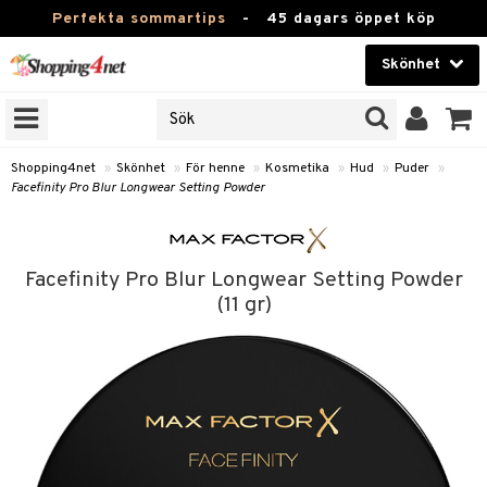
Perfekta sommartips
-
45 dagars öppet köp
Skönhet
RKEN
Skönhet
M BRANDS
T
Kontaktlinser
Shopping4net
»
Skönhet
»
För henne
»
Kosmetika
»
Hud
»
Puder
»
Facefinity Pro Blur Longwear Setting Powder
JER
Hälsokost
ODUKTER
Apotek
TKORT
Facefinity Pro Blur Longwear Setting Powder
Fitness
(11 gr)
e
Hem & Inredning
Leksaker, Barn & Baby
essoarer
rd
Varumärken
lsam
iktscremer
tika
Kampanjer
star / Kammar
 hy
iktsvård
t Set