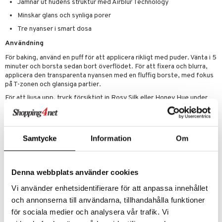
Jämnar ut hudens struktur med Airblur Technology
Minskar glans och synliga porer
er
Tre nyanser i smart dosa
Användning
För baking, använd en puff för att applicera rikligt med puder. Vänta i 5
minuter och borsta sedan bort överflödet. För att fixera och blurra,
applicera den transparenta nyansen med en fluffig borste, med fokus
på T-zonen och glansiga partier.
För att ljusa upp, tryck försiktigt in Rosy Silk eller Honey Hue under
ögonen för att dämpa mörka ringar.
Ingredienser
SILICA, MICA, BORON NITRIDE, HYDROGENATED VEGETABLE
Samtycke
Information
Om
OIL, ISODECYL NEOPENTANOATE, CAPRYLYL METHICONE,
DIMETHICONOL, GLYCERYL CAPRYLATE, PENTYLENE GLYCOL,
MAGNOLIA OFFICINALIS BARK EXTRACT, TOCOPHEROL,
HELIANTHUS ANNUUS (SUNFLOWER) SEED OIL, CITRIC ACID,
Denna webbplats använder cookies
[MAY CONTAIN/PEUT CONTENIR/+/-: IRON OXIDES (CI 77491, CI
Vi använder enhetsidentifierare för att anpassa innehållet
77492, CI 77499)].
och annonserna till användarna, tillhandahålla funktioner
för sociala medier och analysera vår trafik. Vi
Artikelnr