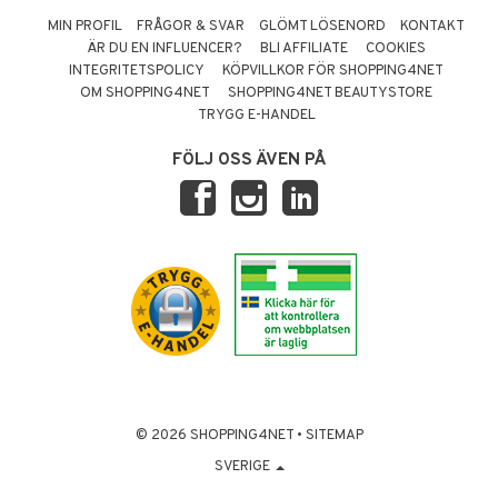
MIN PROFIL
FRÅGOR & SVAR
GLÖMT LÖSENORD
KONTAKT
ÄR DU EN INFLUENCER?
BLI AFFILIATE
COOKIES
INTEGRITETSPOLICY
KÖPVILLKOR FÖR SHOPPING4NET
OM SHOPPING4NET
SHOPPING4NET BEAUTYSTORE
TRYGG E-HANDEL
FÖLJ OSS ÄVEN PÅ
© 2026 SHOPPING4NET
•
SITEMAP
SVERIGE