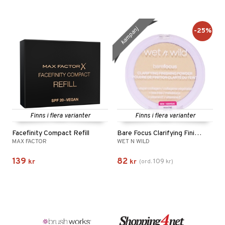
kampanj
-25%
Finns i flera varianter
Finns i flera varianter
Facefinity Compact Refill
Bare Focus Clarifying Finishing Powder
MAX FACTOR
WET N WILD
139
82
109
kr
kr
(
ord.
kr
)