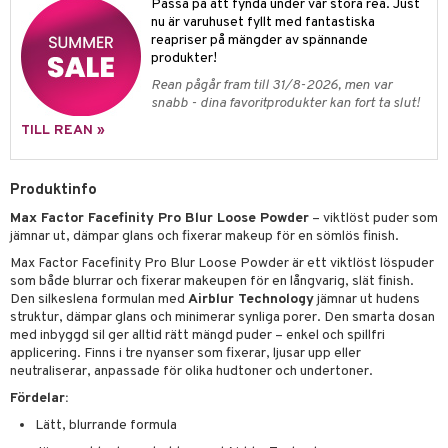
g 1: Rengöring
rd
Passa på att fynda under vår stora rea. Just
produkt
nu är varuhuset fyllt med fantastiska
cialprodukter
göring
cialprodukter
g 2: Exfoliering
oliering och masker
p
reapriser på mängder av spännande
elningen
produkter!
rum
g 3: Fukt
tvård
sh
Rean pågår fram till 31/8-2026, men var
tik
gg & Mustasch
d- och kroppsvård
snabb - dina favoritprodukter kan fort ta slut!
n
matics Elixir
dd
produkter
TILL REAN »
n- och läppvård
cealer
yx
skydd
n
cialprodukter
göring
liner
nique Happy
teg till män
Produktinfo
rum
ndation
nique Happy For Men
oliering
Max Factor Facefinity Pro Blur Loose Powder
– viktlöst puder som
jämnar ut, dämpar glans och fixerar makeup för en sömlös finish.
pstift
t och skydd
Max Factor Facefinity Pro Blur Loose Powder är ett viktlöst löspuder
gloss
dvård
som både blurrar och fixerar makeupen för en långvarig, slät finish.
Den silkeslena formulan med
Airblur Technology
jämnar ut hudens
liner
ning och rengöring
struktur, dämpar glans och minimerar synliga porer. Den smarta dosan
med inbyggd sil ger alltid rätt mängd puder – enkel och spillfri
e-up penslar
applicering. Finns i tre nyanser som fixerar, ljusar upp eller
neutraliserar, anpassade för olika hudtoner och undertoner.
cara
Fördelar:
onskugga
Lätt, blurrande formula
mer