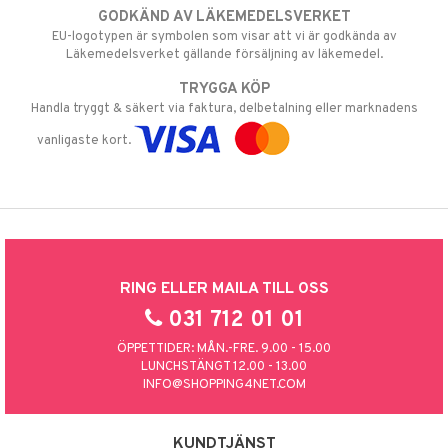
GODKÄND AV LÄKEMEDELSVERKET
EU-logotypen är symbolen som visar att vi är godkända av
Läkemedelsverket gällande försäljning av läkemedel.
TRYGGA KÖP
Handla tryggt & säkert via faktura, delbetalning eller marknadens
vanligaste kort.
RING ELLER MAILA TILL OSS
031 712 01 01
ÖPPETTIDER: MÅN.-FRE. 9.00 - 15.00
LUNCHSTÄNGT 12.00 - 13.00
INFO@SHOPPING4NET.COM
KUNDTJÄNST