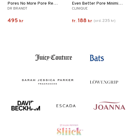
Pores No More Pore Refiner Primer
Even Better Pore Minimizer Primer
DR BRANDT
CLINIQUE
495
188
235
kr
fr.
kr
(
ord.
kr
)