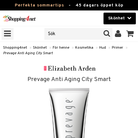
Perfekta sommartips
-
45 dagars öppet köp
Skönhet
RKEN
Skönhet
M BRANDS
T
Kontaktlinser
Shopping4net
»
Skönhet
»
För henne
»
Kosmetika
»
Hud
»
Primer
»
Prevage Anti Aging City Smart
JER
Hälsokost
ODUKTER
Apotek
TKORT
Prevage Anti Aging City Smart
Fitness
e
Hem & Inredning
Leksaker, Barn & Baby
essoarer
rd
Varumärken
lsam
iktscremer
tika
Kampanjer
star / Kammar
 hy
iktsvård
t Set