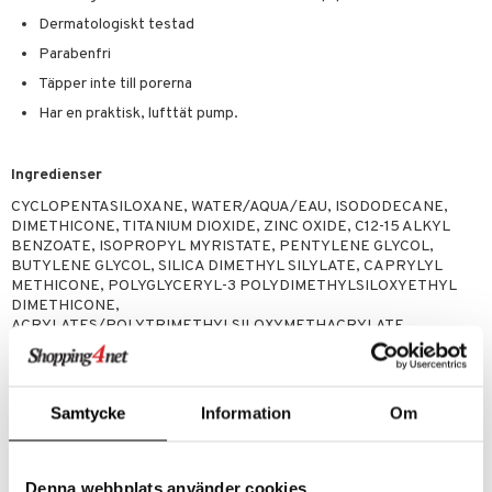
Dermatologiskt testad
er
Parabenfri
Täpper inte till porerna
Har en praktisk, lufttät pump.
Ingredienser
CYCLOPENTASILOXANE, WATER/AQUA/EAU, ISODODECANE,
DIMETHICONE, TITANIUM DIOXIDE, ZINC OXIDE, C12-15 ALKYL
BENZOATE, ISOPROPYL MYRISTATE, PENTYLENE GLYCOL,
BUTYLENE GLYCOL, SILICA DIMETHYL SILYLATE, CAPRYLYL
METHICONE, POLYGLYCERYL-3 POLYDIMETHYLSILOXYETHYL
DIMETHICONE,
ACRYLATES/POLYTRIMETHYLSILOXYMETHACRYLATE
COPOLYMER, GLYCERIN, ALUMINUM HYDROXIDE, STEARIC ACID,
PEG-9 POLYDIMETHYLSILOXYETHYL DIMETHICONE,
CARNOSINE, ACRYLATES/ETHYLHEXYL
ACRYLATE/DIMETHICONE METHACRYLATE COPOLYMER,
Samtycke
Information
Om
ARABIDOPSIS THALIANA EXTRACT, CAMELLIA SINENSIS LEAF
EXTRACT, CAPRYLYL GLYCOL, DISODIUM EDTA,
ERGOTHIONEINE, FERULIC ACID, HYDROGEN DIMETHICONE,
HYDROXYDECYL UBIQUINOYL DIPALMITOYL GLYCERATE,
Denna webbplats använder cookies