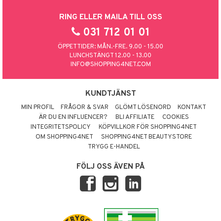
RING ELLER MAILA TILL OSS
031 712 01 01
ÖPPETTIDER: MÅN.-FRE. 9.00 - 15.00
LUNCHSTÄNGT 12.00 - 13.00
INFO@SHOPPING4NET.COM
KUNDTJÄNST
MIN PROFIL
FRÅGOR & SVAR
GLÖMT LÖSENORD
KONTAKT
ÄR DU EN INFLUENCER?
BLI AFFILIATE
COOKIES
INTEGRITETSPOLICY
KÖPVILLKOR FÖR SHOPPING4NET
OM SHOPPING4NET
SHOPPING4NET BEAUTYSTORE
TRYGG E-HANDEL
FÖLJ OSS ÄVEN PÅ