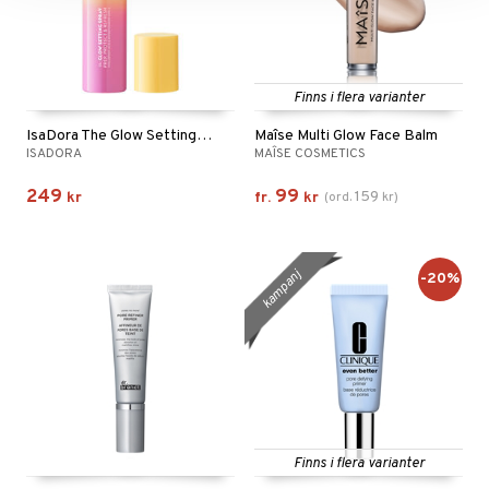
Finns i flera varianter
IsaDora The Glow Setting Spray
Maîse Multi Glow Face Balm
ISADORA
MAÎSE COSMETICS
249
99
159
kr
fr.
kr
(
ord.
kr
)
kampanj
-20%
Finns i flera varianter