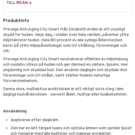
g 1: Rengöring
rd
TILL REAN »
produkt
cialprodukter
göring
cialprodukter
g 2: Exfoliering
oliering och masker
p
elningen
rum
Produktinfo
g 3: Fukt
tvård
sh
tik
gg & Mustasch
Prevage Anti Aging City Smart från Elizabeth Arden är ett osynligt
d- och kroppsvård
n
matics Elixir
dd
skydd för huden. Varje dag, i städer över hela världen, påverkar yttre
produkter
miljöfaktorer huden. Hela 80 procent av alla synliga ålderstecken
n- och läppvård
cealer
yx
skydd
n
beror på yttre miljöpåverkningar som UV-strålning, föroreningar och
cialprodukter
rök.
göring
liner
nique Happy
teg till män
Prevage Anti Aging City Smart neutraliserar effekten av miljömässig
rum
ndation
nique Happy For Men
oliering
och oxidativ stress på huden och ger därmed en slätare, ljusare, mer
ungdomlig och skyddad hud. Den används dagligen och skyddar mot
pstift
t och skydd
föroreningar och UV-strålar, samt stärker hudens naturliga
försvarsmekanism.
gloss
dvård
Denna skira, multiaktiva ansiktskräm är ett viktigt sista steg i den
liner
ning och rengöring
dagliga hudvårdsrutinen - oavsett ålder, hudtyp eller hudbekymmer.
e-up penslar
Användning
cara
Appliceras efter dagkräm.
onskugga
Den har en lätt färgad nyans och optiska ämnen som sprider ljuset
och fungerar med alla hudtoner och makeup-produkter.
mer