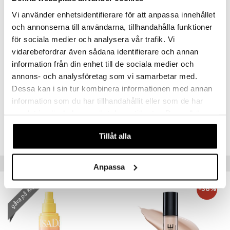
LECITHIN, MICA, MICROCOCCUS LYSATE, PARFUM/FRAGRANCE,
Vi använder enhetsidentifierare för att anpassa innehållet
PEG/PPG-18/18 DIMETHICONE, PLANKTON EXTRACT, SODIUM
PCA, TIN OXIDE, TOCOPHERYL ACETATE,
och annonserna till användarna, tillhandahålla funktioner
TRIETHOXYCAPRYLYLSILANE, ALPHA-ISOMETHYL IONONE,
för sociala medier och analysera vår trafik. Vi
LINALOOL, CHLORPHENESIN, PHENOXYETHANOL, IRON OXIDES
vidarebefordrar även sådana identifierare och annan
(CI 77491, CI 77492, CI 77499), TITANIUM DIOXIDE (CI 77891).
information från din enhet till de sociala medier och
annons- och analysföretag som vi samarbetar med.
Dessa kan i sin tur kombinera informationen med annan
Artikelnr
information som du har tillhandahållit eller som de har
CEA42-EZ-40-XX-XX
samlat in när du har använt deras tjänster. Du godkänner
våra cookies vid fortsatt användande av vår webbplats.
Lägsta pris senaste 30 dagarna: 889 kr
Tillåt alla
Populära produkter
Anpassa
gåva på köpet!
-38%