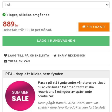
 & Gelé
mover
ögonfransar
iga
produkter
m
ymprodukter
lbehör
cara
cetter
I lager, skickas omgående
ylotion
y spray
en
889
onbryn
n utan sol
tljus & Rumsdoft
mband
om
kr
FRI FRAKT!
Delbetala från 122 kr per månad.
onskugga
odorant
 de cologne
sband
chgelé & tvål
LÄGG I KUNDVAGNEN
 de parfum
hängen
lsam
apotek
rd
dukter
vård
 de toilette
gar
ktriska trimmers
iktscremer
gon
vård
ärer
LÄGG TILL PÅ ÖNSKELISTA
SKRIV RECENSION
t Set
tset
avfall
n utan sol
ylotion
e
m
TIPSA EN VÄN
ndvård
färg
tset
n utan sol
er shave balm
pa
REA - dags att klicka hem fynden
borttagning
hampo
sk
odorant
er shave lotion
inser
Passa på att fynda under vår stora rea. Just
ppsolja
ling produkter
essärer
chgelé & tvål
 de cologne
UE
nu är varuhuset fyllt med fantastiska
reapriser på mängder av spännande
mma & Baby
lbehör
oncremer
ndvård
 de toilette
nique
produkter!
änst
ling
ling
borttagning
tset
Rean pågår fram till 31/8-2026, men var
p 10
 & svar
snabb - dina favoritprodukter kan fort ta slut!
produkter
produkter
produkter