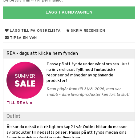
Delbetala från 47 kr per månad.
 & Gelé
mover
ögonfransar
iga
produkter
m
LÄGG I KUNDVAGNEN
ymprodukter
lbehör
cara
cetter
ylotion
y spray
en
onbryn
n utan sol
tljus & Rumsdoft
mband
om
LÄGG TILL PÅ ÖNSKELISTA
SKRIV RECENSION
TIPSA EN VÄN
onskugga
odorant
 de cologne
sband
chgelé & tvål
 de parfum
hängen
lsam
apotek
rd
dukter
REA - dags att klicka hem fynden
vård
 de toilette
gar
ktriska trimmers
iktscremer
gon
vård
ärer
Passa på att fynda under vår stora rea. Just
nu är varuhuset fyllt med fantastiska
t Set
tset
avfall
n utan sol
ylotion
e
m
reapriser på mängder av spännande
produkter!
ndvård
färg
tset
n utan sol
er shave balm
pa
Rean pågår fram till 31/8-2026, men var
borttagning
hampo
sk
odorant
er shave lotion
snabb - dina favoritprodukter kan fort ta slut!
inser
ppsolja
TILL REAN »
ling produkter
essärer
chgelé & tvål
 de cologne
UE
mma & Baby
lbehör
oncremer
ndvård
 de toilette
Outlet
nique
änst
ling
ling
borttagning
tset
Älskar du också ett riktigt bra kap? I vår Outlet hittar du massor
p 10
 & svar
av produkter till nedsatta priser. Passa på att fynda medan dina
produkter
produkter
produkter