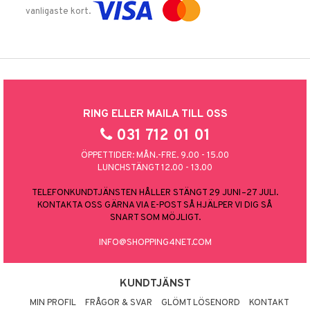
vanligaste kort.
RING ELLER MAILA TILL OSS
031 712 01 01
ÖPPETTIDER: MÅN.-FRE. 9.00 - 15.00
LUNCHSTÄNGT 12.00 - 13.00
TELEFONKUNDTJÄNSTEN HÅLLER STÄNGT 29 JUNI–27 JULI.
KONTAKTA OSS GÄRNA VIA E-POST SÅ HJÄLPER VI DIG SÅ
SNART SOM MÖJLIGT.
INFO@SHOPPING4NET.COM
KUNDTJÄNST
MIN PROFIL
FRÅGOR & SVAR
GLÖMT LÖSENORD
KONTAKT