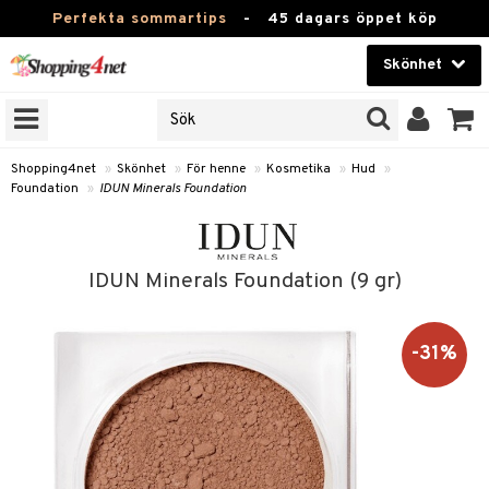
Perfekta sommartips
-
45 dagars öppet köp
Skönhet
RKEN
Skönhet
M BRANDS
T
Kontaktlinser
Shopping4net
»
Skönhet
»
För henne
»
Kosmetika
»
Hud
»
Foundation
»
IDUN Minerals Foundation
JER
Hälsokost
ODUKTER
Apotek
TKORT
IDUN Minerals Foundation (9 gr)
Fitness
e
Hem & Inredning
-31%
Leksaker, Barn & Baby
essoarer
rd
Varumärken
lsam
iktscremer
tika
Kampanjer
star / Kammar
 hy
iktsvård
t Set