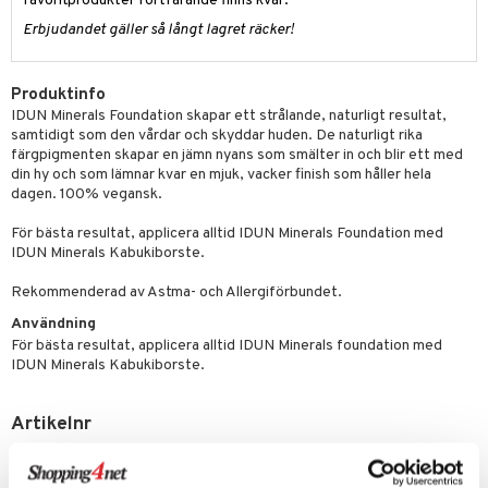
g 1: Rengöring
favoritprodukter fortfarande finns kvar.
rd
produkt
cialprodukter
Erbjudandet gäller så långt lagret räcker!
göring
cialprodukter
g 2: Exfoliering
oliering och masker
p
elningen
rum
g 3: Fukt
tvård
sh
Produktinfo
tik
gg & Mustasch
d- och kroppsvård
n
matics Elixir
dd
IDUN Minerals Foundation skapar ett strålande, naturligt resultat,
samtidigt som den vårdar och skyddar huden. De naturligt rika
produkter
n- och läppvård
cealer
yx
skydd
n
färgpigmenten skapar en jämn nyans som smälter in och blir ett med
din hy och som lämnar kvar en mjuk, vacker finish som håller hela
cialprodukter
göring
liner
nique Happy
teg till män
dagen. 100% vegansk.
rum
ndation
nique Happy For Men
oliering
För bästa resultat, applicera alltid IDUN Minerals Foundation med
IDUN Minerals Kabukiborste.
pstift
t och skydd
Rekommenderad av Astma- och Allergiförbundet.
gloss
dvård
Användning
liner
ning och rengöring
För bästa resultat, applicera alltid IDUN Minerals foundation med
IDUN Minerals Kabukiborste.
e-up penslar
cara
Artikelnr
onskugga
CIN47-7M-9-020-XX
mer