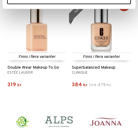
kampanj
-20%
Finns i flera varianter
Finns i flera varianter
Double Wear Makeup To Go
Superbalanced Makeup
ESTÉE LAUDER
CLINIQUE
319
384
479
kr
kr
(
ord.
kr
)