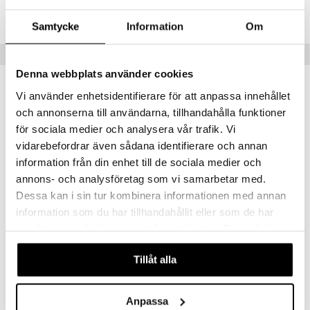
Lägsta pris senaste 30 dagarna: 89 kr
er
Samtycke
Information
Om
Populära produkter
Denna webbplats använder cookies
kampanj
-32%
-47%
Vi använder enhetsidentifierare för att anpassa innehållet
och annonserna till användarna, tillhandahålla funktioner
för sociala medier och analysera vår trafik. Vi
vidarebefordrar även sådana identifierare och annan
information från din enhet till de sociala medier och
annons- och analysföretag som vi samarbetar med.
Dessa kan i sin tur kombinera informationen med annan
Finns i flera varianter
Finns i flera varianter
information som du har tillhandahållit eller som de har
samlat in när du har använt deras tjänster. Du godkänner
Double Wear Stay In Place Makeup
Even Better Makeup
ESTÉE LAUDER
CLINIQUE
våra cookies vid fortsatt användande av vår webbplats.
Tillåt alla
435
252
639
315
fr.
kr
(
ord.
kr
)
fr.
kr
(
ord.
kr
)
Anpassa