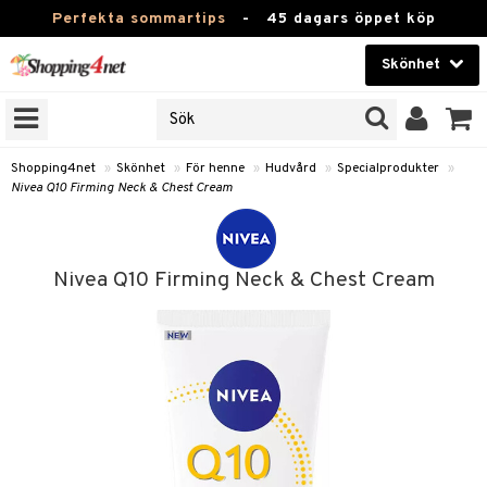
Perfekta sommartips
-
45 dagars öppet köp
Skönhet
RKEN
Skönhet
M BRANDS
T
Kontaktlinser
Shopping4net
»
Skönhet
»
För henne
»
Hudvård
»
Specialprodukter
»
Nivea Q10 Firming Neck & Chest Cream
JER
Hälsokost
ODUKTER
Apotek
TKORT
Nivea Q10 Firming Neck & Chest Cream
Fitness
e
Hem & Inredning
Leksaker, Barn & Baby
essoarer
rd
Varumärken
lsam
iktscremer
Kampanjer
star / Kammar
 hy
iktsvård