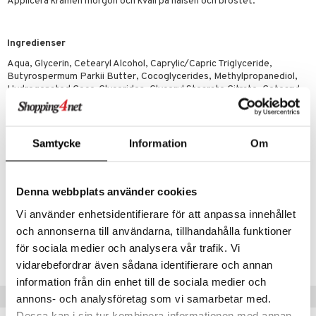
Applicera krämen morgon och kväll på halsen och bröstet.
Ingredienser
Aqua, Glycerin, Cetearyl Alcohol, Caprylic/Capric Triglyceride,
Butyrospermum Parkii Butter, Cocoglycerides, Methylpropanediol,
Hydrogenated Coco-Glycerides, Glyceryl Stearate Citrate, Cetearyl
Isononanoate, Triisostearin, Squalane, Creatine, Panthenol, Glyceryl
Stearate, Xanthan Gum, Ethylhexylglycerin, Caprylyl Glycol,
Phenoxyethanol, 1-Methylhydantoin-2-Imide, Pantolactone, Sodium
Hydroxide, Citric Acid, Parfum
Samtycke
Information
Om
Denna webbplats använder cookies
Artikelnr
Vi använder enhetsidentifierare för att anpassa innehållet
CNW60-NL-200-XX-XX
och annonserna till användarna, tillhandahålla funktioner
för sociala medier och analysera vår trafik. Vi
Lägsta pris senaste 30 dagarna: 135 kr
vidarebefordrar även sådana identifierare och annan
information från din enhet till de sociala medier och
Populära produkter
annons- och analysföretag som vi samarbetar med.
Dessa kan i sin tur kombinera informationen med annan