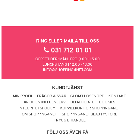
RING ELLER MAILA TILL OSS
031 712 01 01
ÖPPETTIDER: MÅN.-FRE. 9.00 - 15.00
LUNCHSTÄNGT 12.00 - 13.00
INFO@SHOPPING4NET.COM
KUNDTJÄNST
MIN PROFIL
FRÅGOR & SVAR
GLÖMT LÖSENORD
KONTAKT
ÄR DU EN INFLUENCER?
BLI AFFILIATE
COOKIES
INTEGRITETSPOLICY
KÖPVILLKOR FÖR SHOPPING4NET
OM SHOPPING4NET
SHOPPING4NET BEAUTYSTORE
TRYGG E-HANDEL
FÖLJ OSS ÄVEN PÅ