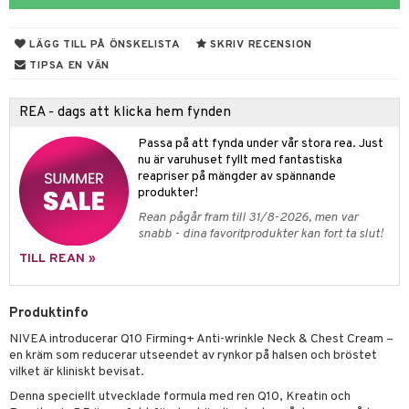
 & Gelé
nzer & Highlighter
ppar
ylotion
y spray
en
LÄGG TILL PÅ ÖNSKELISTA
SKRIV RECENSION
ymprodukter
cealer
lm
glar
n utan sol
tljus & Rumsdoft
mband
om
TIPSA EN VÄN
gad Dagcreme
ppenna
naglar
on
odorant
 de cologne
sband
REA - dags att klicka hem fynden
ndation
pglans
ellack
liner / Kajal
lbehör
chgelé & tvål
 de parfum
hängen
lsam
apotek
rd
dukter
Passa på att fynda under vår stora rea. Just
mer
pstift
elvård
nsar
e-up
vård
 de toilette
gar
ktriska trimmers
iktscremer
gon
vård
ärer
nu är varuhuset fyllt med fantastiska
reapriser på mängder av spännande
er
mover
ögonfransar
iga
t Set
tset
avfall
n utan sol
ylotion
e
m
produkter!
uge
lbehör
cara
cetter
ndvård
färg
tset
n utan sol
er shave balm
Rean pågår fram till 31/8-2026, men var
pa
snabb - dina favoritprodukter kan fort ta slut!
onbryn
borttagning
hampo
sk
odorant
er shave lotion
inser
TILL REAN »
onskugga
ppsolja
ling produkter
essärer
chgelé & tvål
 de cologne
UE
mma & Baby
lbehör
oncremer
ndvård
 de toilette
Produktinfo
nique
änst
ling
NIVEA introducerar Q10 Firming+ Anti-wrinkle Neck & Chest Cream –
ling
borttagning
tset
p 10
en kräm som reducerar utseendet av rynkor på halsen och bröstet
 & svar
produkter
produkter
vilket är kliniskt bevisat.
produkter
g 1: Rengöring
rd
produkt
Denna speciellt utvecklade formula med ren Q10, Kreatin och
cialprodukter
göring
cialprodukter