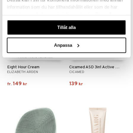
information som du har tillhandahållit eller som de har
samlat in när du har använt deras tjänster. Du godkänner
våra cookies vid fortsatt användande av vår webbplats.
Tillåt alla
Anpassa
Finns i flera varianter
Eight Hour Cream
Cicamed ASD 3in1 Active Spot Treatment
ELIZABETH ARDEN
CICAMED
149
139
fr.
kr
kr