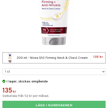
ktriska stylingverktyg
slig hy
iktsvatten
n utan sol
t Set
mal hy
n makeup remover
tset
avfall
r hy
göring
borttagning
färg
ker
kur
essärer
ackning
oncremer
ve-in balsam
ling
135 kr
200 ml - Nivea Q10 Firming Neck & Chest Cream
hampo
rum
ling
produkter
ns & Antifrizz
rschampo
cialprodukter
I lager, skickas omgående
135
spray
tika
kr
Delbetala från 52 kr per månad.
kar
t Set
vård
rmeskydd
LÄGG I KUNDVAGNEN
d
produkter
m