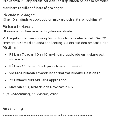
g 2: Exfoliering
oliering och masker
p
Provitamin B5 är perfekt för den känsliga huden på dessa områden.
elningen
rum
Märkbara resultat på bara några dagar:
g 3: Fukt
tvård
sh
tik
På endast 7 dagar:
gg & Mustasch
d- och kroppsvård
n
matics Elixir
dd
10 av 10 användare upplevde en mjukare och slätare hudkänsla*
produkter
n- och läppvård
På bara 14 dagar:
cealer
yx
skydd
n
Utseendet av fina linjer och rynkor minskade
cialprodukter
göring
liner
nique Happy
teg till män
Vid regelbunden användning förbättras hudens elasticitet. Ger 72
timmars fukt med en enda applicering. Ge din hud den omtanke den
rum
ndation
nique Happy For Men
oliering
förtjänar!
pstift
t och skydd
På bara 7 dagar: 10 av 10 användare upplevde en mjukare och
slätare hud
gloss
dvård
På bara 14 dagar: fina linjer och rynkor minskat
liner
ning och rengöring
Vid regelbunden användning förbättras hudens elasticitet
e-up penslar
72 timmars fukt vid varje applicering
Med ren Q10, Kreatin och Provitamin B5
cara
*Självbedömning, 44 kvinnor, 2024.
onskugga
mer
Användning
er