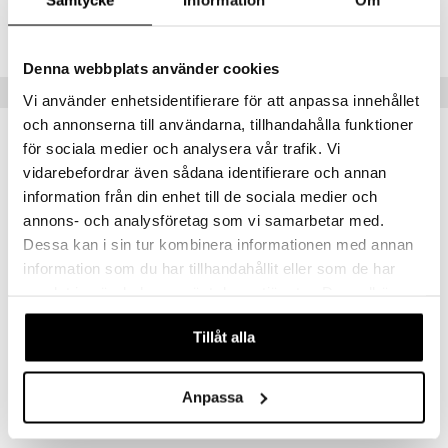
Samtycke
Information
Om
Lägsta pris senaste 30 dagarna: 389 kr
Denna webbplats använder cookies
Populära produkter
Vi använder enhetsidentifierare för att anpassa innehållet
och annonserna till användarna, tillhandahålla funktioner
gåva på köpet!
-25%
för sociala medier och analysera vår trafik. Vi
vidarebefordrar även sådana identifierare och annan
information från din enhet till de sociala medier och
annons- och analysföretag som vi samarbetar med.
Dessa kan i sin tur kombinera informationen med annan
information som du har tillhandahållit eller som de har
samlat in när du har använt deras tjänster. Du godkänner
våra cookies vid fortsatt användande av vår webbplats.
Tillåt alla
SPF 30 Waterlover Hydrating Sun Milk
Glowing Protection SPF50 Face Cream
BIOTHERM
HAWAIIAN TROPIC
Anpassa
299
209
399
kr
(
ord.
kr
)
kr