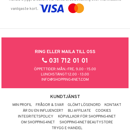
vanligaste kort.
RING ELLER MAILA TILL OSS
031 712 01 01
ÖPPETTIDER: MÅN.-FRE. 9.00 - 15.00
LUNCHSTÄNGT 12.00 - 13.00
INFO@SHOPPING4NET.COM
KUNDTJÄNST
MIN PROFIL
FRÅGOR & SVAR
GLÖMT LÖSENORD
KONTAKT
ÄR DU EN INFLUENCER?
BLI AFFILIATE
COOKIES
INTEGRITETSPOLICY
KÖPVILLKOR FÖR SHOPPING4NET
OM SHOPPING4NET
SHOPPING4NET BEAUTYSTORE
TRYGG E-HANDEL