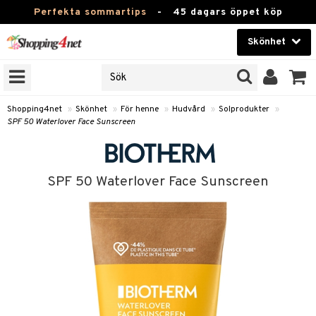
Perfekta sommartips
-
45 dagars öppet köp
Skönhet
RKEN
Skönhet
M BRANDS
T
Kontaktlinser
Shopping4net
»
Skönhet
»
För henne
»
Hudvård
»
Solprodukter
»
SPF 50 Waterlover Face Sunscreen
JER
Hälsokost
ODUKTER
Apotek
TKORT
SPF 50 Waterlover Face Sunscreen
Fitness
e
Hem & Inredning
Leksaker, Barn & Baby
essoarer
rd
Varumärken
lsam
iktscremer
Kampanjer
star / Kammar
 hy
iktsvård