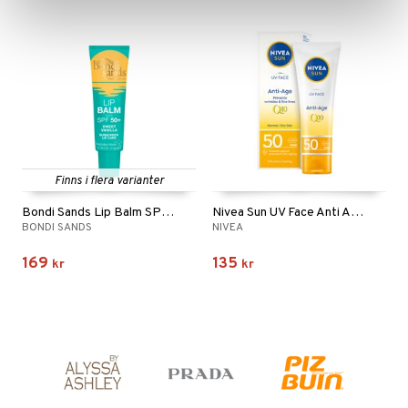
Finns i flera varianter
Bondi Sands Lip Balm SPF 50+
Nivea Sun UV Face Anti Age Q10 Cream Spf 50
BONDI SANDS
NIVEA
169
135
kr
kr