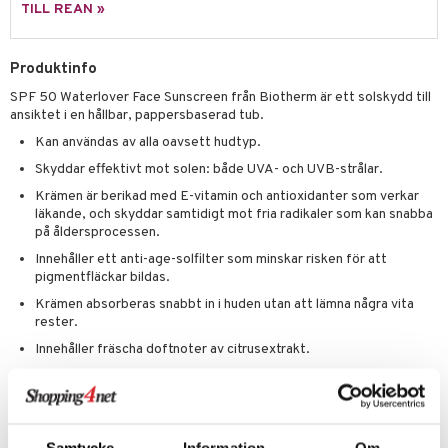
g 2: Exfoliering
oliering och masker
p
TILL REAN »
elningen
rum
g 3: Fukt
tvård
sh
tik
gg & Mustasch
Produktinfo
d- och kroppsvård
n
matics Elixir
dd
produkter
SPF 50 Waterlover Face Sunscreen från Biotherm är ett solskydd till
n- och läppvård
cealer
yx
skydd
n
ansiktet i en hållbar, pappersbaserad tub.
cialprodukter
göring
liner
nique Happy
teg till män
Kan användas av alla oavsett hudtyp.
Skyddar effektivt mot solen: både UVA- och UVB-strålar.
rum
ndation
nique Happy For Men
oliering
Krämen är berikad med E-vitamin och antioxidanter som verkar
pstift
t och skydd
läkande, och skyddar samtidigt mot fria radikaler som kan snabba
på åldersprocessen.
gloss
dvård
Innehåller ett anti-age-solfilter som minskar risken för att
liner
pigmentfläckar bildas.
ning och rengöring
Krämen absorberas snabbt in i huden utan att lämna några vita
e-up penslar
rester.
cara
Innehåller fräscha doftnoter av citrusextrakt.
onskugga
Artikelnr
mer
CBI56-BT-50-XX-XX
er