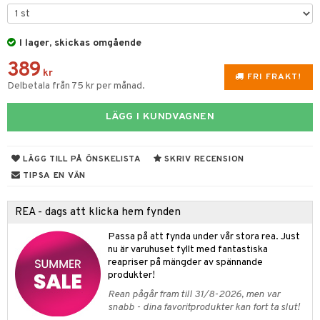
 & Gelé
nzer & Highlighter
ppar
ylotion
y spray
en
ymprodukter
cealer
lm
glar
I lager, skickas omgående
n utan sol
tljus & Rumsdoft
mband
om
389
gad Dagcreme
ppenna
naglar
on
odorant
 de cologne
sband
kr
FRI FRAKT!
Delbetala från 75 kr per månad.
ndation
pglans
ellack
liner / Kajal
lbehör
chgelé & tvål
 de parfum
hängen
lsam
apotek
rd
dukter
mer
pstift
elvård
nsar
e-up
vård
LÄGG I KUNDVAGNEN
 de toilette
gar
ktriska trimmers
iktscremer
gon
vård
ärer
er
mover
ögonfransar
iga
t Set
tset
avfall
n utan sol
ylotion
e
m
LÄGG TILL PÅ ÖNSKELISTA
SKRIV RECENSION
uge
lbehör
cara
cetter
ndvård
färg
tset
n utan sol
er shave balm
pa
TIPSA EN VÄN
onbryn
borttagning
hampo
sk
odorant
er shave lotion
inser
REA - dags att klicka hem fynden
onskugga
ppsolja
ling produkter
essärer
chgelé & tvål
 de cologne
UE
Passa på att fynda under vår stora rea. Just
mma & Baby
lbehör
oncremer
ndvård
 de toilette
nique
nu är varuhuset fyllt med fantastiska
änst
reapriser på mängder av spännande
ling
ling
borttagning
tset
p 10
produkter!
 & svar
produkter
produkter
produkter
Rean pågår fram till 31/8-2026, men var
g 1: Rengöring
rd
snabb - dina favoritprodukter kan fort ta slut!
produkt
cialprodukter
göring
cialprodukter