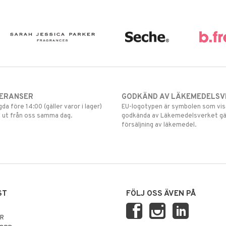
VERANSER
GODKÄND AV LÄKEMEDELSV
gda före 14:00 (gäller varor i lager)
EU-logotypen är symbolen som visar
 ut från oss samma dag.
godkända av Läkemedelsverket gä
försäljning av läkemedel.
ST
FÖLJ OSS ÄVEN PÅ
AR