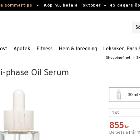
ta sommartips
-
Köp nu, betala i oktober -
45 dagars ö
ost
Apotek
Fitness
Hem & Inredning
Leksaker, Barn 
Shopping4net
»
S
Bi-phase Oil Serum
30 ml 
855
kr
Delbetala från 1