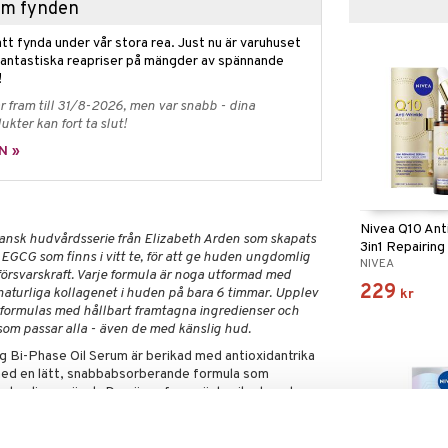
hem fynden
tt fynda under vår stora rea. Just nu är varuhuset
fantastiska reapriser på mängder av spännande
!
 fram till 31/8-2026, men var snabb - dina
ukter kan fort ta slut!
N »
Nivea Q10 Anti
gansk hudvårdsserie från Elizabeth Arden som skapats
3in1 Repairin
EGCG som finns i vitt te, för att ge huden ungdomlig
NIVEA
 försvarskraft. Varje formula är noga utformad med
229
 naturliga kollagenet i huden på bara 6 timmar. Upplev
kr
 formulas med hållbart framtagna ingredienser och
om passar alla - även de med känslig hud.
ng Bi-Phase Oil Serum är berikad med antioxidantrika
ed en lätt, snabbabsorberande formula som
gdomliga spänst. Den övre fasen är berikad med
ing till hudens barriär. Den nedre fasen är berikad med
salger för att strama åt, ljusa upp och jämna ut