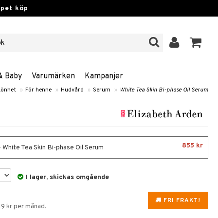
ppet köp
& Baby
Varumärken
Kampanjer
könhet
»
För henne
»
Hudvård
»
Serum
»
White Tea Skin Bi-phase Oil Serum
855 kr
- White Tea Skin Bi-phase Oil Serum
I lager, skickas omgående
FRI FRAKT!
19 kr per månad.