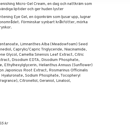
lenishing Micro-Gel Cream, en dag och nattkräm som
vändiga liptider och ger huden lyster
htening Eye Gel, en ögonkräm som ljusar upp, lugnar
gonområdet. Förminskar synbart kråkfötter, mörka
 rynkor.
entanoate, Limnanthes Alba (Meadowfoam) Seed
nediol, Caprylic/Capric Triglyceride, Niacinamide,
ne Glycol, Camellia Sinensis Leaf Extract, Citric
Extract, Disodium EDTA, Disodium Phosphate,
de, Ethylhexylglycerin, Helianthus Annuus (Sunflower)
on Japonicus Root Extract, Rosmarinus Officinalis
 Hyaluronate, Sodium Phosphate, Tocopheryl
grance), Citronellol, Geraniol, Linalool,
55 kr