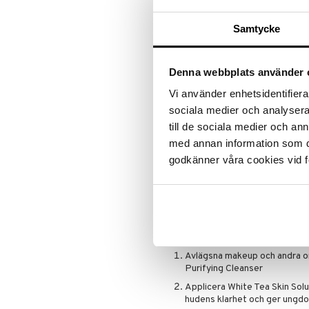
Primer
Vegansk
Samtycke
Puder
Efter de första dropparna är hude
Efter 14 dagar är 91% överens om
Skonsam nog för alla hudtyper, äv
Denna webbplats använder 
* Epigallocatechin gallatglukosid, e
Vi använder enhetsidentifierar
** Baserat på en instrumentell avl
sociala medier och analysera 
appliceringen, inklusive de med kä
till de sociala medier och a
*** Baserat på en konsumentstudie
med annan information som du 
användning, inklusive de med käns
godkänner våra cookies vid f
Användning
Skaka flaskan innan du applicerar
blandas med varandra. Tag 3-5 dr
hjälp av fingertopparna. Kan anvä
Rekommenderad hudvårsruin fö
Avlägsna makeup och andra o
Purifying Cleanser
Applicera White Tea Skin Sol
hudens klarhet och ger ungdo