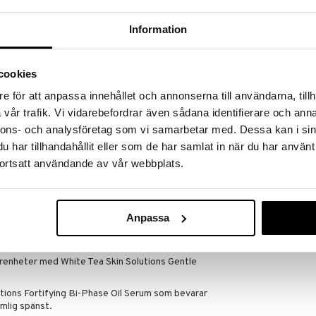
Information
Finns i flera
ns klarhet återställd**.
 att huden känns fastare***.
Nivea Cellular
en känslig hud.
Epigenetics 
cookies
NIVEA
Serum
n aktiv molekyl i vitt te.
e för att anpassa innehållet och annonserna till användarna, tillh
165
fr.
kr
äsning av 35 kvinnor i åldern 35-60 år efter första
vår trafik. Vi vidarebefordrar även sådana identifierare och anna
nslig hud.
nnons- och analysföretag som vi samarbetar med. Dessa kan i sin
 av 60 kvinnor, 25-55 år, efter 2 veckors
har tillhandahållit eller som de har samlat in när du har använt
lig hud.
ortsatt användande av vår webbplats.
 – nu aktiveras serumets formula och de två lagren
oppar av serumet och massera in över ansiktet med
Anpassa
ndas morgon och kväll, efter rengöring.
r bästa resultat:
renheter med White Tea Skin Solutions Gentle
utions Fortifying Bi-Phase Oil Serum som bevarar
mlig spänst.