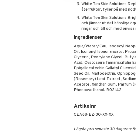
White Tea Skin Solutions Rep
återfuktar, fyller på med nöd
White Tea Skin Solutions Brig
och jämnar ut det känsliga ö
ringar och till och med envisa
Ingredienser
Aqua/Water/Eau, Isodecyl Neop
Oil, Isononyl Isononanoate, Propa
Glycerin, Pentylene Glycol, Butyle
Acid, Cystoseira Tamariscifolia 
Epigallocatechin Gallatyl Glucosi
Seed Oil, Maltodextrin, Ophiopog
(Rosemary) Leaf Extract, Sodium
Acetate, Xanthan Gum, Parfum (Fra
Phenoxyethanol. B02142
Artikelnr
CEA68-EZ-30-XX-XX
Lägsta pris senaste 30 dagarna: 8