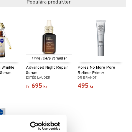
Populära produkter
Finns i flera varianter
 Wrinkle
Advanced Night Repair
Pores No More Pore
g Serum
Serum
Refiner Primer
ESTÉE LAUDER
DR BRANDT
695
495
fr.
kr
kr