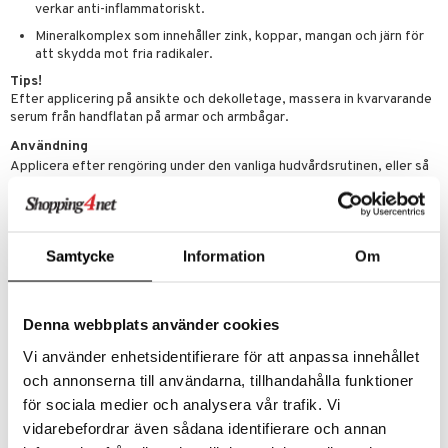
verkar anti-inflammatoriskt.
Mineralkomplex som innehåller zink, koppar, mangan och järn för
att skydda mot fria radikaler.
Tips!
Efter applicering på ansikte och dekolletage, massera in kvarvarande
serum från handflatan på armar och armbågar.
Användning
Applicera efter rengöring under den vanliga hudvårdsrutinen, eller så
ofta som önskas.
Ingredienser
Water, Saccharide Isomerate, Sodium Hyaluronate, Sodium PCA,
Hydrolyzed Silk, Algae Extract, Mel (Honey) Extract,
Samtycke
Information
Om
Saccharomyces/Iron Ferment, Saccharomyces/Copper Ferment,
Saccharomyces/Silicon Ferment, Saccharomyces/Zinc Ferment,
Saccharomyces/Magnesium Ferment, Eriodictyon Crassifolium Leaf
Extract, Olea Europaea (Olive) Leaf Extract, Opuntia Tuna
Denna webbplats använder cookies
Flower/Stem Extract, Urea, Trehalose, Sorbitol, Glycerin, Citric Acid,
Vi använder enhetsidentifierare för att anpassa innehållet
Sodium Citrate, Propylene Glycol, Hexylene Glycol, Butylene Glycol,
Polyquaternium-51, Triacetin, Pentylene Glycol, Caprylyl Glycol,
och annonserna till användarna, tillhandahålla funktioner
Sodium Benzoate, Potassium Sorbate, Disodium EDTA, Potassium
för sociala medier och analysera vår trafik. Vi
Benzoate, Phenoxyethanol.
vidarebefordrar även sådana identifierare och annan