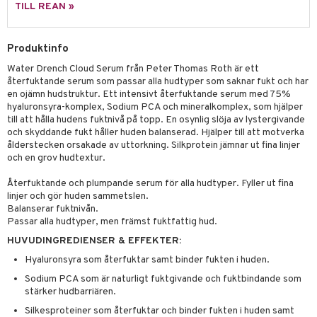
g 2: Exfoliering
oliering och masker
p
TILL REAN »
elningen
rum
g 3: Fukt
tvård
sh
tik
gg & Mustasch
Produktinfo
d- och kroppsvård
n
matics Elixir
dd
produkter
Water Drench Cloud Serum från Peter Thomas Roth är ett
n- och läppvård
cealer
yx
skydd
n
återfuktande serum som passar alla hudtyper som saknar fukt och har
cialprodukter
en ojämn hudstruktur. Ett intensivt återfuktande serum med 75%
göring
liner
nique Happy
teg till män
hyaluronsyra-komplex, Sodium PCA och mineralkomplex, som hjälper
till att hålla hudens fuktnivå på topp. En osynlig slöja av lystergivande
rum
ndation
nique Happy For Men
oliering
och skyddande fukt håller huden balanserad. Hjälper till att motverka
ålderstecken orsakade av uttorkning. Silkprotein jämnar ut fina linjer
pstift
t och skydd
och en grov hudtextur.
gloss
dvård
Återfuktande och plumpande serum för alla hudtyper. Fyller ut fina
liner
linjer och gör huden sammetslen.
ning och rengöring
Balanserar fuktnivån.
e-up penslar
Passar alla hudtyper, men främst fuktfattig hud.
HUVUDINGREDIENSER & EFFEKTER:
cara
Hyaluronsyra som återfuktar samt binder fukten i huden.
onskugga
Sodium PCA som är naturligt fuktgivande och fuktbindande som
mer
stärker hudbarriären.
Silkesproteiner som återfuktar och binder fukten i huden samt
er