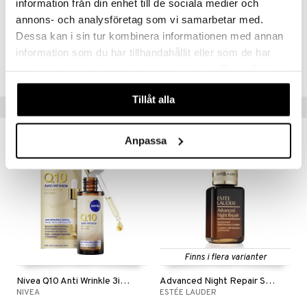
information från din enhet till de sociala medier och
Artikelnr
annons- och analysföretag som vi samarbetar med.
CPT86-PT-30-XX-XX
Dessa kan i sin tur kombinera informationen med annan
information som du har tillhandahållit eller som de har
Lägsta pris senaste 30 dagarna: 639 kr
samlat in när du har använt deras tjänster. Du godkänner
våra cookies vid fortsatt användande av vår webbplats.
Tillåt alla
Populära produkter
Anpassa
Finns i flera varianter
Nivea Q10 Anti Wrinkle 3in1 Repairing Serum
Advanced Night Repair Serum
NIVEA
ESTÉE LAUDER