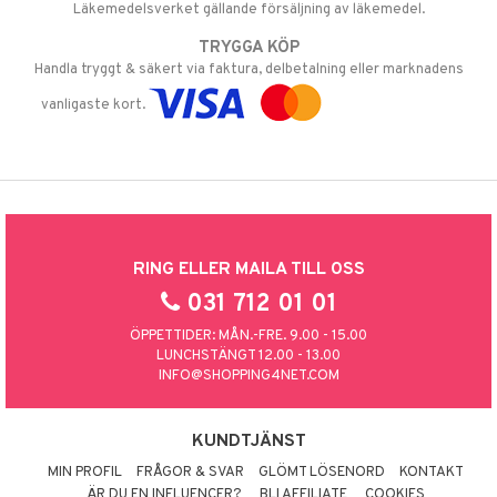
Läkemedelsverket gällande försäljning av läkemedel.
TRYGGA KÖP
Handla tryggt & säkert via faktura, delbetalning eller marknadens
vanligaste kort.
RING ELLER MAILA TILL OSS
031 712 01 01
ÖPPETTIDER: MÅN.-FRE. 9.00 - 15.00
LUNCHSTÄNGT 12.00 - 13.00
INFO@SHOPPING4NET.COM
KUNDTJÄNST
MIN PROFIL
FRÅGOR & SVAR
GLÖMT LÖSENORD
KONTAKT
ÄR DU EN INFLUENCER?
BLI AFFILIATE
COOKIES