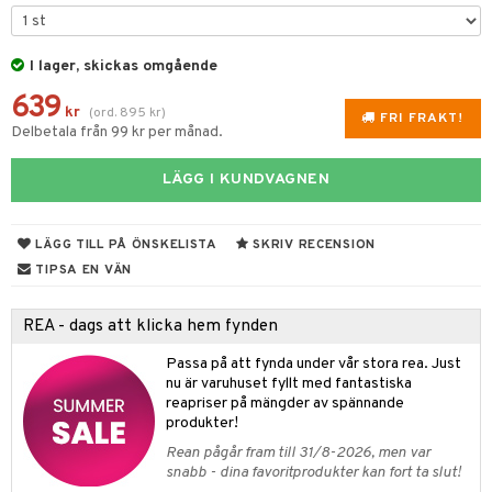
 & Gelé
nzer & Highlighter
ppar
ylotion
y spray
en
ymprodukter
cealer
lm
glar
I lager, skickas omgående
n utan sol
tljus & Rumsdoft
mband
om
639
gad Dagcreme
ppenna
naglar
on
odorant
 de cologne
sband
kr
(
ord.
895
kr
)
FRI FRAKT!
Delbetala från 99 kr per månad.
ndation
pglans
ellack
liner / Kajal
lbehör
chgelé & tvål
 de parfum
hängen
lsam
apotek
rd
dukter
mer
pstift
elvård
nsar
e-up
vård
LÄGG I KUNDVAGNEN
 de toilette
gar
ktriska trimmers
iktscremer
gon
vård
ärer
er
mover
ögonfransar
iga
t Set
tset
avfall
n utan sol
ylotion
e
m
LÄGG TILL PÅ ÖNSKELISTA
SKRIV RECENSION
uge
lbehör
cara
cetter
ndvård
färg
tset
n utan sol
er shave balm
pa
TIPSA EN VÄN
onbryn
borttagning
hampo
sk
odorant
er shave lotion
inser
REA - dags att klicka hem fynden
onskugga
ppsolja
ling produkter
essärer
chgelé & tvål
 de cologne
UE
Passa på att fynda under vår stora rea. Just
mma & Baby
lbehör
oncremer
ndvård
 de toilette
nique
nu är varuhuset fyllt med fantastiska
änst
reapriser på mängder av spännande
ling
ling
borttagning
tset
p 10
produkter!
 & svar
produkter
produkter
produkter
Rean pågår fram till 31/8-2026, men var
g 1: Rengöring
rd
snabb - dina favoritprodukter kan fort ta slut!
produkt
cialprodukter
göring
cialprodukter