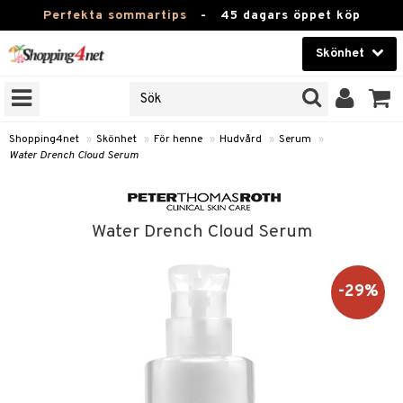
Perfekta sommartips
-
45 dagars öppet köp
Skönhet
RKEN
Skönhet
M BRANDS
T
Kontaktlinser
Shopping4net
»
Skönhet
»
För henne
»
Hudvård
»
Serum
»
Water Drench Cloud Serum
JER
Hälsokost
ODUKTER
Apotek
TKORT
Water Drench Cloud Serum
Fitness
e
Hem & Inredning
-29%
Leksaker, Barn & Baby
essoarer
rd
Varumärken
lsam
iktscremer
Kampanjer
star / Kammar
 hy
iktsvård