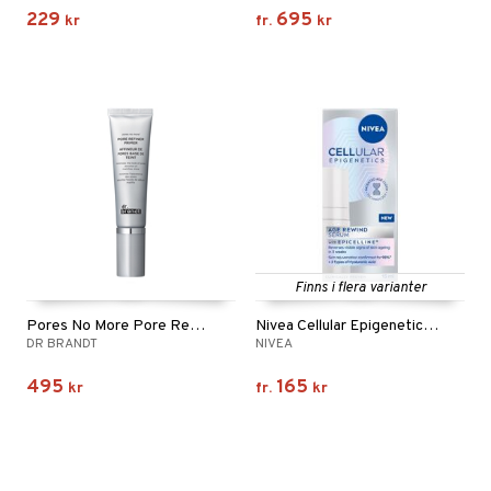
229
695
kr
fr.
kr
Finns i flera varianter
Pores No More Pore Refiner Primer
Nivea Cellular Epigenetics Age Rewind Serum
DR BRANDT
NIVEA
495
165
kr
fr.
kr